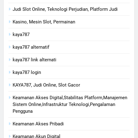
Judi Slot Online, Teknologi Perjudian, Platform Judi
Kasino, Mesin Slot, Permainan
kaya787
kaya787 alternatif
kaya787 link alternati
kaya787 login
KAYA787, Judi Online, Slot Gacor
Keamanan Akses Digital,Stabilitas Platform,Manajemen
Sistem Online,Infrastruktur Teknologi,Pengalaman
Pengguna
Keamanan Akses Pribadi
Keamanan Akun Digital