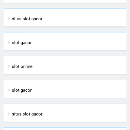
situs slot gacor
slot gacor
slot online
slot gacor
situs slot gacor