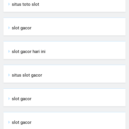
situs toto slot
slot gacor
slot gacor hari ini
situs slot gacor
slot gacor
slot gacor