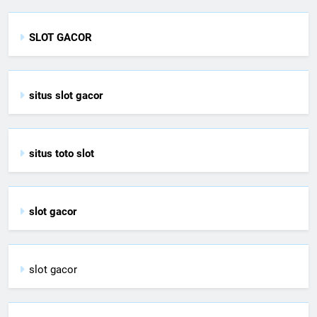
SLOT GACOR
situs slot gacor
situs toto slot
slot gacor
slot gacor