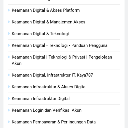
Keamanan Digital & Akses Platform
Keamanan Digital & Manajemen Akses
Keamanan Digital & Teknologi
Keamanan Digital • Teknologi • Panduan Pengguna
Keamanan Digital | Teknologi & Privasi | Pengelolaan
Akun
Keamanan Digital, Infrastruktur IT, Kaya787
Keamanan Infrastruktur & Akses Digital
Keamanan Infrastruktur Digital
Keamanan Login dan Verifikasi Akun
Keamanan Pembayaran & Perlindungan Data