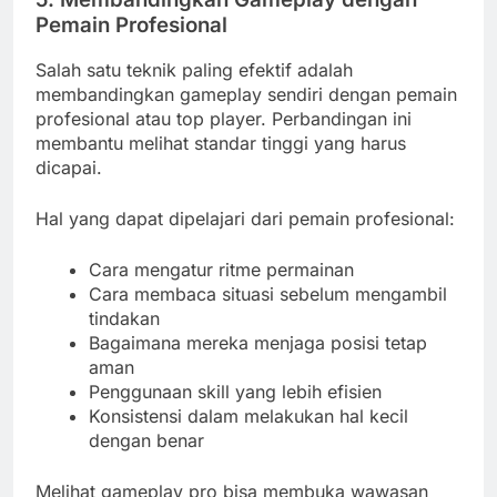
Pemain Profesional
Salah satu teknik paling efektif adalah
membandingkan gameplay sendiri dengan pemain
profesional atau top player. Perbandingan ini
membantu melihat standar tinggi yang harus
dicapai.
Hal yang dapat dipelajari dari pemain profesional:
Cara mengatur ritme permainan
Cara membaca situasi sebelum mengambil
tindakan
Bagaimana mereka menjaga posisi tetap
aman
Penggunaan skill yang lebih efisien
Konsistensi dalam melakukan hal kecil
dengan benar
Melihat gameplay pro bisa membuka wawasan