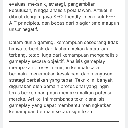
evaluasi mekanik, strategi, pengambilan
keputusan, hingga analisis pola lawan. Artikel ini
dibuat dengan gaya SEO-friendly, mengikuti E-E-
A-T principles, dan bebas dari plagiarisme maupun
unsur negatif.
Dalam dunia gaming, kemampuan seseorang tidak
hanya terbentuk dari latihan mekanik atau jam
terbang, tetapi juga dari kemampuan menganalisis
gameplay secara objektif. Analisis gameplay
merupakan proses meninjau kembali cara
bermain, menemukan kesalahan, dan menyusun
strategi perbaikan yang tepat. Teknik ini banyak
digunakan oleh pemain profesional yang ingin
terus berkembang dan memaksimalkan potensi
mereka. Artikel ini membahas teknik analisis
gameplay yang dapat membantu meningkatkan
kemampuan bermain secara signifikan.