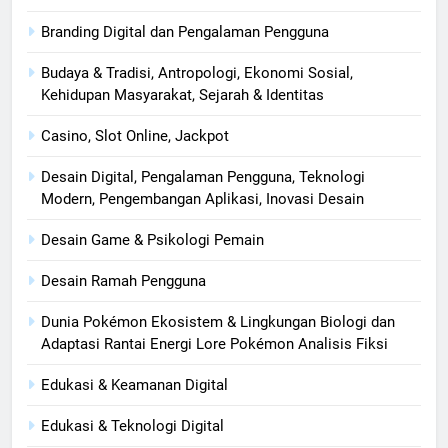
Branding Digital dan Pengalaman Pengguna
Budaya & Tradisi, Antropologi, Ekonomi Sosial,
Kehidupan Masyarakat, Sejarah & Identitas
Casino, Slot Online, Jackpot
Desain Digital, Pengalaman Pengguna, Teknologi
Modern, Pengembangan Aplikasi, Inovasi Desain
Desain Game & Psikologi Pemain
Desain Ramah Pengguna
Dunia Pokémon Ekosistem & Lingkungan Biologi dan
Adaptasi Rantai Energi Lore Pokémon Analisis Fiksi
Edukasi & Keamanan Digital
Edukasi & Teknologi Digital