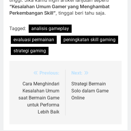
“Kesalahan Umum Gamer yang Menghambat
Perkembangan Skill”
, tinggal beri tahu saja.
Tagged:
analisis gameplay
evaluasi permainan
peningkatan skill gaming
strategi gaming
Previous:
Next:
Post
navigation
Cara Menghindari
Strategi Bermain
Kesalahan Umum
Solo dalam Game
saat Bermain Game
Online
untuk Performa
Lebih Baik