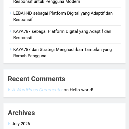
Responsif untuk Pengguna Modern
LEBAH4D sebagai Platform Digital yang Adaptif dan
Responsif
KAYA787 sebagai Platform Digital yang Adaptif dan
Responsif
KAYA787 dan Strategi Menghadirkan Tampilan yang
Ramah Pengguna
Recent Comments
A WordPress Commenter
on
Hello world!
Archives
July 2026