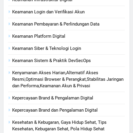
Keamanan Login dan Verifikasi Akun
Keamanan Pembayaran & Perlindungan Data
Keamanan Platform Digital
Keamanan Siber & Teknologi Login
Keamanan Sistem & Praktik DevSecOps
Kenyamanan Akses Harian,Alternatif Akses
Resmi,Optimasi Browser & Perangkat,Stabilitas Jaringan
dan Performa,Keamanan Akun & Privasi
Kepercayaan Brand & Pengalaman Digital
Kepercayaan Brand dan Pengalaman Digital
Kesehatan & Kebugaran, Gaya Hidup Sehat, Tips
Kesehatan, Kebugaran Sehat, Pola Hidup Sehat