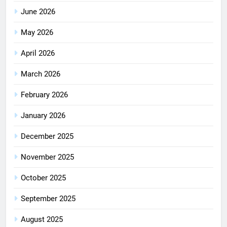
June 2026
May 2026
April 2026
March 2026
February 2026
January 2026
December 2025
November 2025
October 2025
September 2025
August 2025