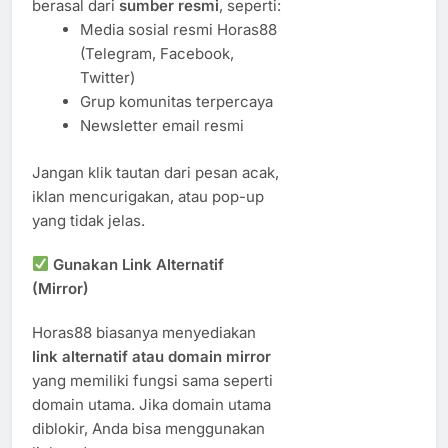
berasal dari
sumber resmi
, seperti:
Media sosial resmi Horas88
(Telegram, Facebook,
Twitter)
Grup komunitas terpercaya
Newsletter email resmi
Jangan klik tautan dari pesan acak,
iklan mencurigakan, atau pop-up
yang tidak jelas.
Gunakan Link Alternatif
(Mirror)
Horas88 biasanya menyediakan
link alternatif atau domain mirror
yang memiliki fungsi sama seperti
domain utama. Jika domain utama
diblokir, Anda bisa menggunakan