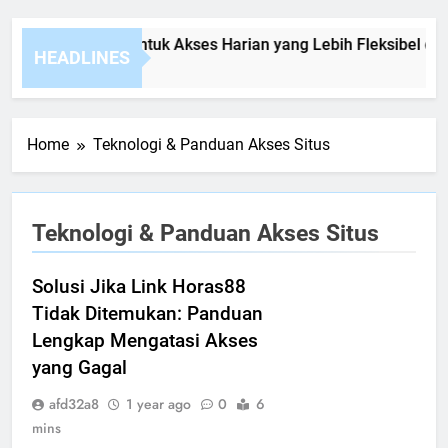
BAH4D Login untuk Akses Harian yang Lebih Fleksibel dan Te
HEADLINES
Weeks Ago
Home
Teknologi & Panduan Akses Situs
Teknologi & Panduan Akses Situs
Solusi Jika Link Horas88
Tidak Ditemukan: Panduan
Lengkap Mengatasi Akses
yang Gagal
afd32a8
1 year ago
0
6
mins