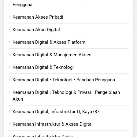
Pengguna
Keamanan Akses Pribadi
Keamanan Akun Digital
Keamanan Digital & Akses Platform
Keamanan Digital & Manajemen Akses
Keamanan Digital & Teknologi
Keamanan Digital • Teknologi • Panduan Pengguna
Keamanan Digital | Teknologi & Privasi | Pengelolaan
Akun
Keamanan Digital, Infrastruktur IT, Kaya787
Keamanan Infrastruktur & Akses Digital
Keamanan Infrastruktur Digital