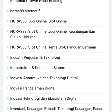
Personal Growth Habit Building
horas88 alternatif
HORAS88, Judi Online, Slot Online
HORAS88, Slot Online, Judi Online, Keuntungan dan
Risiko, Hiburan
HORAS88, Slot Online, Tema Slot, Panduan Bermain
Industri Perjudian & Teknologi
Infrastruktur & Ketahanan Sistem
Inovasi Antarmuka dan Teknologi Digital
Inovasi Pengalaman Digital
Inovasi Teknologi dan Ekosistem Digital
Investasi, Keuangan Pribadi, Teknologi Keuangan, Pasar