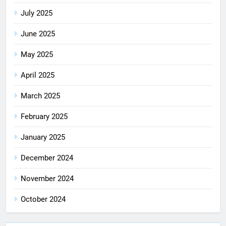
July 2025
June 2025
May 2025
April 2025
March 2025
February 2025
January 2025
December 2024
November 2024
October 2024