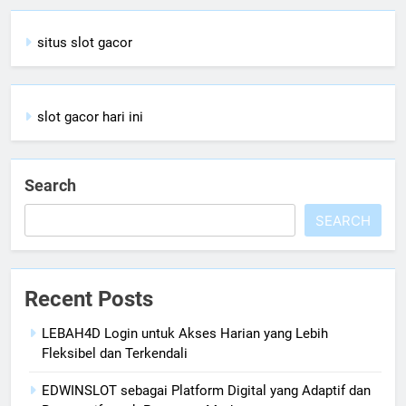
situs slot gacor
slot gacor hari ini
Search
SEARCH
Recent Posts
LEBAH4D Login untuk Akses Harian yang Lebih
Fleksibel dan Terkendali
EDWINSLOT sebagai Platform Digital yang Adaptif dan