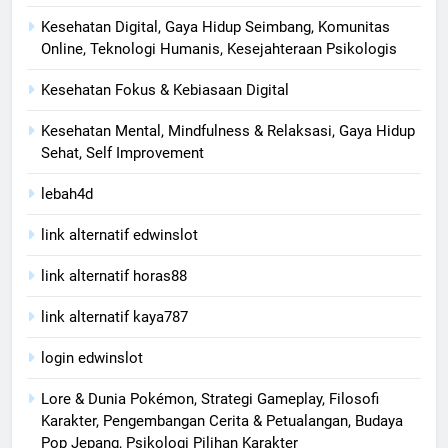
Kesehatan Digital, Gaya Hidup Seimbang, Komunitas
Online, Teknologi Humanis, Kesejahteraan Psikologis
Kesehatan Fokus & Kebiasaan Digital
Kesehatan Mental, Mindfulness & Relaksasi, Gaya Hidup
Sehat, Self Improvement
lebah4d
link alternatif edwinslot
link alternatif horas88
link alternatif kaya787
login edwinslot
Lore & Dunia Pokémon, Strategi Gameplay, Filosofi
Karakter, Pengembangan Cerita & Petualangan, Budaya
Pop Jepang, Psikologi Pilihan Karakter