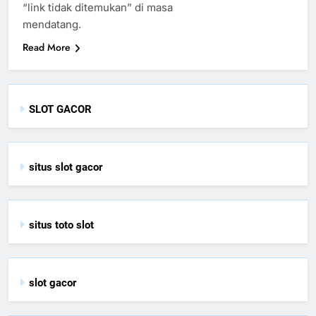
“link tidak ditemukan” di masa
mendatang.
Read More
SLOT GACOR
situs slot gacor
situs toto slot
slot gacor