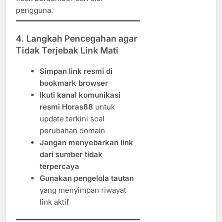
pengguna.
4.
Langkah Pencegahan agar
Tidak Terjebak Link Mati
Simpan link resmi di
bookmark browser
Ikuti kanal komunikasi
resmi Horas88
untuk
update terkini soal
perubahan domain
Jangan menyebarkan link
dari sumber tidak
terpercaya
Gunakan pengelola tautan
yang menyimpan riwayat
link aktif