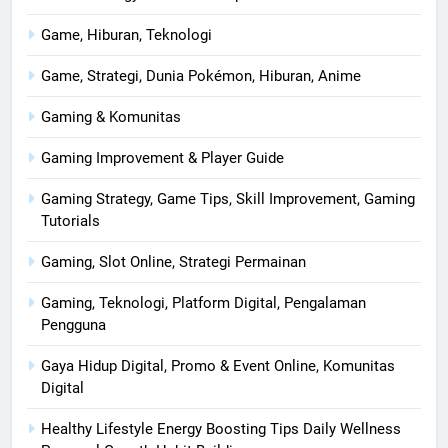
Game, Hiburan, Teknologi
Game, Strategi, Dunia Pokémon, Hiburan, Anime
Gaming & Komunitas
Gaming Improvement & Player Guide
Gaming Strategy, Game Tips, Skill Improvement, Gaming
Tutorials
Gaming, Slot Online, Strategi Permainan
Gaming, Teknologi, Platform Digital, Pengalaman
Pengguna
Gaya Hidup Digital, Promo & Event Online, Komunitas
Digital
Healthy Lifestyle Energy Boosting Tips Daily Wellness