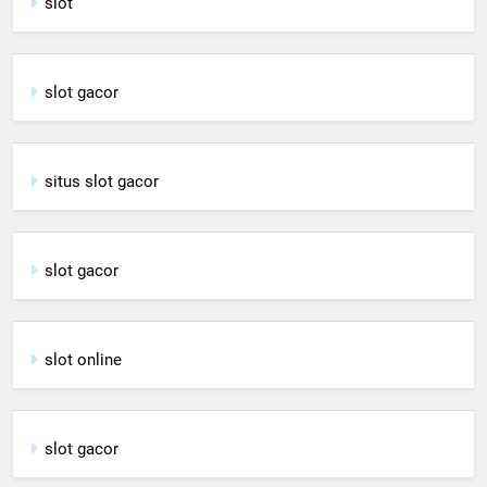
slot
slot gacor
situs slot gacor
slot gacor
slot online
slot gacor