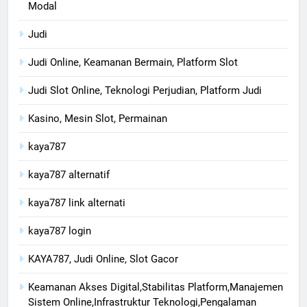
Modal
Judi
Judi Online, Keamanan Bermain, Platform Slot
Judi Slot Online, Teknologi Perjudian, Platform Judi
Kasino, Mesin Slot, Permainan
kaya787
kaya787 alternatif
kaya787 link alternati
kaya787 login
KAYA787, Judi Online, Slot Gacor
Keamanan Akses Digital,Stabilitas Platform,Manajemen
Sistem Online,Infrastruktur Teknologi,Pengalaman