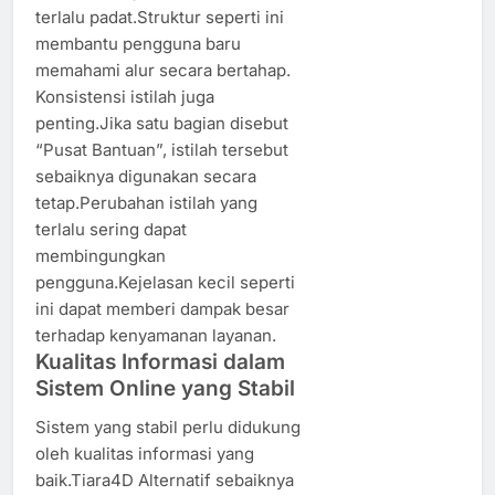
terlalu padat.Struktur seperti ini
membantu pengguna baru
memahami alur secara bertahap.
Konsistensi istilah juga
penting.Jika satu bagian disebut
“Pusat Bantuan”, istilah tersebut
sebaiknya digunakan secara
tetap.Perubahan istilah yang
terlalu sering dapat
membingungkan
pengguna.Kejelasan kecil seperti
ini dapat memberi dampak besar
terhadap kenyamanan layanan.
Kualitas Informasi dalam
Sistem Online yang Stabil
Sistem yang stabil perlu didukung
oleh kualitas informasi yang
baik.Tiara4D Alternatif sebaiknya