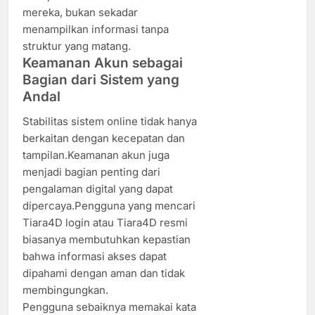
mereka, bukan sekadar
menampilkan informasi tanpa
struktur yang matang.
Keamanan Akun sebagai
Bagian dari Sistem yang
Andal
Stabilitas sistem online tidak hanya
berkaitan dengan kecepatan dan
tampilan.Keamanan akun juga
menjadi bagian penting dari
pengalaman digital yang dapat
dipercaya.Pengguna yang mencari
Tiara4D login atau Tiara4D resmi
biasanya membutuhkan kepastian
bahwa informasi akses dapat
dipahami dengan aman dan tidak
membingungkan.
Pengguna sebaiknya memakai kata