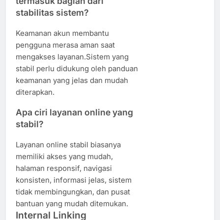
termasuk bagian dari
stabilitas sistem?
Keamanan akun membantu
pengguna merasa aman saat
mengakses layanan.Sistem yang
stabil perlu didukung oleh panduan
keamanan yang jelas dan mudah
diterapkan.
Apa ciri layanan online yang
stabil?
Layanan online stabil biasanya
memiliki akses yang mudah,
halaman responsif, navigasi
konsisten, informasi jelas, sistem
tidak membingungkan, dan pusat
bantuan yang mudah ditemukan.
Internal Linking