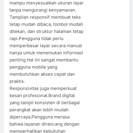
mampu menyesuaikan ukuran layar
tanpa mengurangi kenyamanan.
Tampilan responsif membuat teks
tetap mudah dibaca, tombol mudah
ditekan, dan struktur halaman tetap
rapi.Pengguna tidak perlu
memperbesar layar secara manual
hanya untuk menemukan informasi
penting.Hal ini sangat membantu
pengguna mobile yang
membutuhkan akses cepat dan
praktis.
Responsivitas juga memperkuat
kesan profesional.Brand digital
yang tampil konsisten di berbagai
perangkat akan lebih mudah
dipercaya.Pengguna merasa
bahwa layanan dirancang dengan
memperhatikan kebutuhan