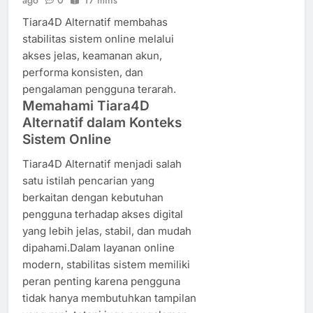
Tiara4D Alternatif membahas
stabilitas sistem online melalui
akses jelas, keamanan akun,
performa konsisten, dan
pengalaman pengguna terarah.
Memahami Tiara4D
Alternatif dalam Konteks
Sistem Online
Tiara4D Alternatif menjadi salah
satu istilah pencarian yang
berkaitan dengan kebutuhan
pengguna terhadap akses digital
yang lebih jelas, stabil, dan mudah
dipahami.Dalam layanan online
modern, stabilitas sistem memiliki
peran penting karena pengguna
tidak hanya membutuhkan tampilan