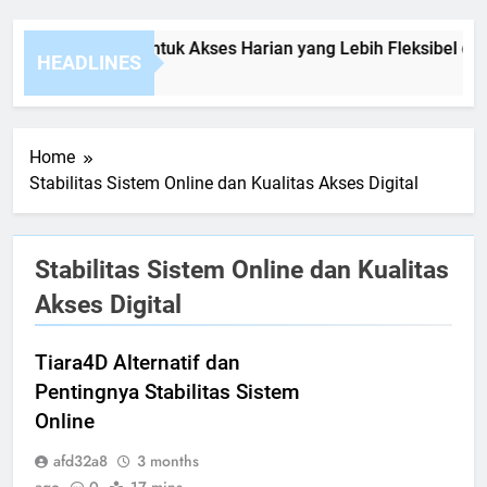
BAH4D Login untuk Akses Harian yang Lebih Fleksibel dan Te
HEADLINES
Weeks Ago
Home
Stabilitas Sistem Online dan Kualitas Akses Digital
Stabilitas Sistem Online dan Kualitas
Akses Digital
Tiara4D Alternatif dan
Pentingnya Stabilitas Sistem
Online
afd32a8
3 months
ago
0
17 mins