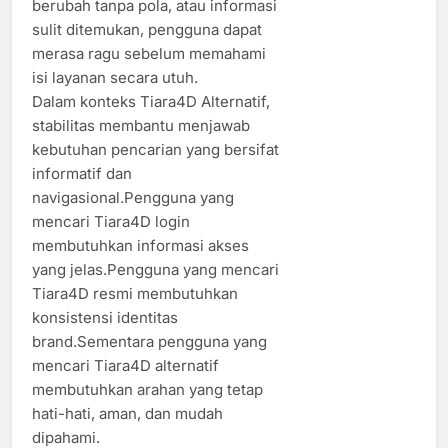
berubah tanpa pola, atau informasi
sulit ditemukan, pengguna dapat
merasa ragu sebelum memahami
isi layanan secara utuh.
Dalam konteks Tiara4D Alternatif,
stabilitas membantu menjawab
kebutuhan pencarian yang bersifat
informatif dan
navigasional.Pengguna yang
mencari Tiara4D login
membutuhkan informasi akses
yang jelas.Pengguna yang mencari
Tiara4D resmi membutuhkan
konsistensi identitas
brand.Sementara pengguna yang
mencari Tiara4D alternatif
membutuhkan arahan yang tetap
hati-hati, aman, dan mudah
dipahami.