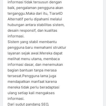
informasi tidak tersusun dengan
baik, pengalaman pengguna akan
terganggu.Maka dari itu, Tiara4D
Alternatif perlu dipahami melalui
hubungan antara stabilitas sistem,
desain responsif, dan kualitas
informasi.
Sistem yang stabil membantu
pengguna baru memahami struktur
layanan sejak awal.Mereka dapat
melihat menu utama, membaca
informasi dasar, dan menemukan
bagian bantuan tanpa merasa
tersesat.Pengguna lama juga
mendapatkan manfaat karena
mereka tidak perlu beradaptasi
ulang setiap kali mengakses
informasi.
Dari sudut pandang SEO,