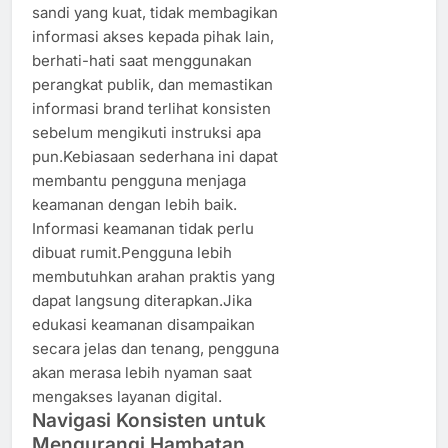
sandi yang kuat, tidak membagikan
informasi akses kepada pihak lain,
berhati-hati saat menggunakan
perangkat publik, dan memastikan
informasi brand terlihat konsisten
sebelum mengikuti instruksi apa
pun.Kebiasaan sederhana ini dapat
membantu pengguna menjaga
keamanan dengan lebih baik.
Informasi keamanan tidak perlu
dibuat rumit.Pengguna lebih
membutuhkan arahan praktis yang
dapat langsung diterapkan.Jika
edukasi keamanan disampaikan
secara jelas dan tenang, pengguna
akan merasa lebih nyaman saat
mengakses layanan digital.
Navigasi Konsisten untuk
Mengurangi Hambatan