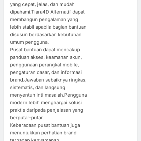
yang cepat, jelas, dan mudah
dipahami.Tiara4D Alternatif dapat
membangun pengalaman yang
lebih stabil apabila bagian bantuan
disusun berdasarkan kebutuhan
umum pengguna.
Pusat bantuan dapat mencakup
panduan akses, keamanan akun,
penggunaan perangkat mobile,
pengaturan dasar, dan informasi
brand.Jawaban sebaiknya ringkas,
sistematis, dan langsung
menyentuh inti masalah.Pengguna
modern lebih menghargai solusi
praktis daripada penjelasan yang
berputar-putar.
Keberadaan pusat bantuan juga
menunjukkan perhatian brand
terhadap kenyamanan