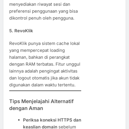
menyediakan riwayat sesi dan
preferensi penggunaan yang bisa
dikontrol penuh oleh pengguna.
5.
RevoKlik
RevoKlik punya sistem cache lokal
yang mempercepat loading
halaman, bahkan di perangkat
dengan RAM terbatas. Fitur unggul
lainnya adalah pengingat aktivitas
dan logout otomatis jika akun tidak
digunakan dalam waktu tertentu.
Tips Menjelajahi Alternatif
dengan Aman
Periksa koneksi HTTPS dan
keaslian domain
sebelum