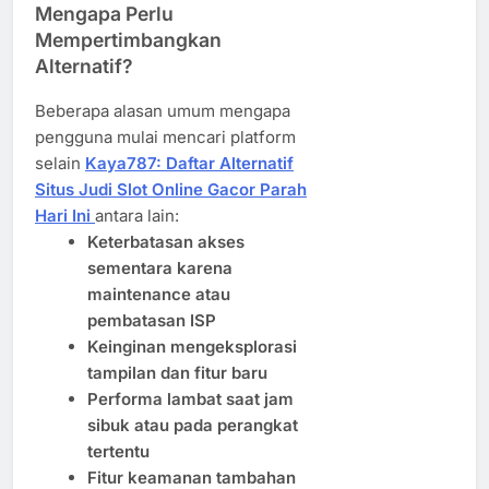
Mengapa Perlu
Mempertimbangkan
Alternatif?
Beberapa alasan umum mengapa
pengguna mulai mencari platform
selain
Kaya787: Daftar Alternatif
Situs Judi Slot Online Gacor Parah
Hari Ini
antara lain:
Keterbatasan akses
sementara karena
maintenance atau
pembatasan ISP
Keinginan mengeksplorasi
tampilan dan fitur baru
Performa lambat saat jam
sibuk atau pada perangkat
tertentu
Fitur keamanan tambahan