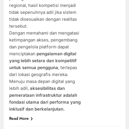
regional, hasil kompetisi menjadi
tidak sepenuhnya adil jika sistem
tidak disesuaikan dengan realitas
tersebut.
Dengan memahami dan mengatasi
ketimpangan akses, pengembang
dan pengelola platform dapat
menciptakan
pengalaman digital
yang lebih setara dan kompetitif
untuk semua pengguna
, terlepas
dari lokasi geografis mereka.
Menuju masa depan digital yang
lebih adil,
aksesibilitas dan
pemerataan infrastruktur adalah
fondasi utama dari performa yang
inklusif dan berkelanjutan.
Read More