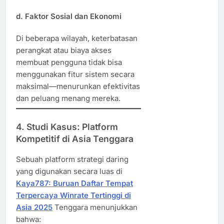
d.
Faktor Sosial dan Ekonomi
Di beberapa wilayah, keterbatasan
perangkat atau biaya akses
membuat pengguna tidak bisa
menggunakan fitur sistem secara
maksimal—menurunkan efektivitas
dan peluang menang mereka.
4. Studi Kasus: Platform
Kompetitif di Asia Tenggara
Sebuah platform strategi daring
yang digunakan secara luas di
Kaya787: Buruan Daftar Tempat
Terpercaya Winrate Tertinggi di
Asia 2025
Tenggara menunjukkan
bahwa: