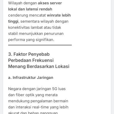
Wilayah dengan
akses server
lokal dan latensi rendah
cenderung mencatat
winrate lebih
tinggi
, sementara wilayah dengan
konektivitas lambat atau tidak
stabil menunjukkan penurunan
performa yang signifikan.
3. Faktor Penyebab
Perbedaan Frekuensi
Menang Berdasarkan Lokasi
a.
Infrastruktur Jaringan
Negara dengan jaringan 5G luas
dan fiber optik yang merata
mendukung pengalaman bermain
dan interaksi real-time yang lebih
akurat dan bebas gangguan.