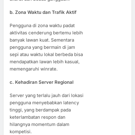
b.
Zona Waktu dan Trafik Aktif
Pengguna di zona waktu padat
aktivitas cenderung bertemu lebih
banyak lawan kuat. Sementara
pengguna yang bermain di jam
sepi atau waktu lokal berbeda bisa
mendapatkan lawan lebih kasual,
memengaruhi winrate.
c.
Kehadiran Server Regional
Server yang terlalu jauh dari lokasi
pengguna menyebabkan latency
tinggi, yang berdampak pada
keterlambatan respon dan
hilangnya momentum dalam
kompetisi.