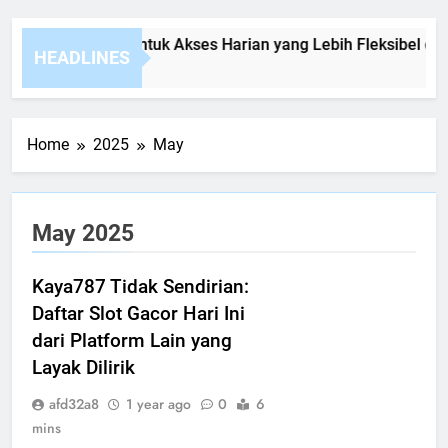
BAH4D Login untuk Akses Harian yang Lebih Fleksibel dan Ter
HEADLINES
Weeks Ago
Home
2025
May
May 2025
Kaya787 Tidak Sendirian:
Daftar Slot Gacor Hari Ini
dari Platform Lain yang
Layak Dilirik
afd32a8
1 year ago
0
6
mins