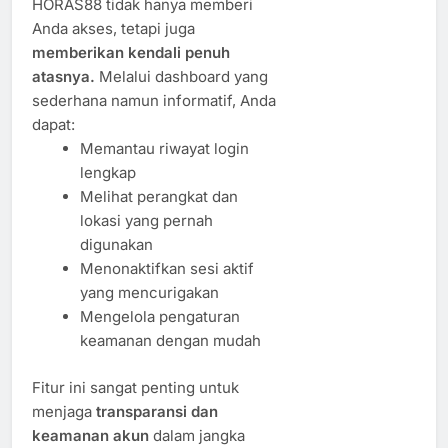
HORAS88 tidak hanya memberi
Anda akses, tetapi juga
memberikan kendali penuh
atasnya.
Melalui dashboard yang
sederhana namun informatif, Anda
dapat:
Memantau riwayat login
lengkap
Melihat perangkat dan
lokasi yang pernah
digunakan
Menonaktifkan sesi aktif
yang mencurigakan
Mengelola pengaturan
keamanan dengan mudah
Fitur ini sangat penting untuk
menjaga
transparansi dan
keamanan akun
dalam jangka