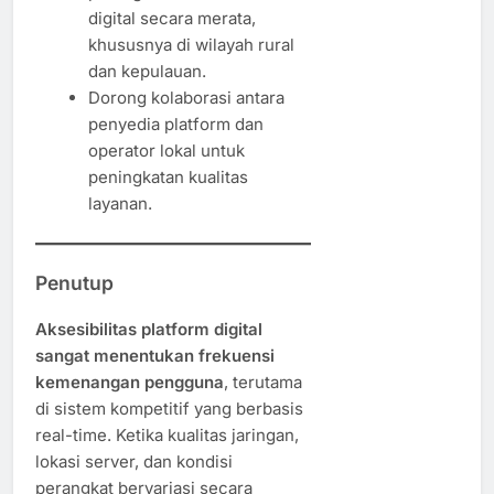
digital secara merata,
khususnya di wilayah rural
dan kepulauan.
Dorong kolaborasi antara
penyedia platform dan
operator lokal untuk
peningkatan kualitas
layanan.
Penutup
Aksesibilitas platform digital
sangat menentukan frekuensi
kemenangan pengguna
, terutama
di sistem kompetitif yang berbasis
real-time. Ketika kualitas jaringan,
lokasi server, dan kondisi
perangkat bervariasi secara