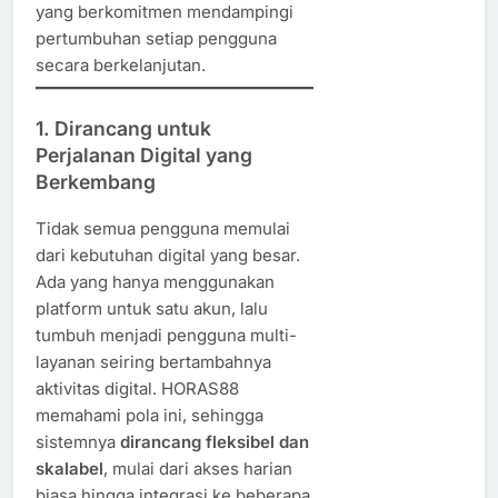
yang berkomitmen mendampingi
pertumbuhan setiap pengguna
secara berkelanjutan.
1. Dirancang untuk
Perjalanan Digital yang
Berkembang
Tidak semua pengguna memulai
dari kebutuhan digital yang besar.
Ada yang hanya menggunakan
platform untuk satu akun, lalu
tumbuh menjadi pengguna multi-
layanan seiring bertambahnya
aktivitas digital. HORAS88
memahami pola ini, sehingga
sistemnya
dirancang fleksibel dan
skalabel
, mulai dari akses harian
biasa hingga integrasi ke beberapa