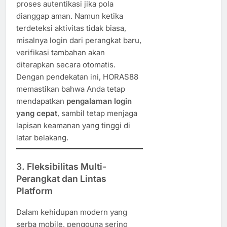
proses autentikasi jika pola
dianggap aman. Namun ketika
terdeteksi aktivitas tidak biasa,
misalnya login dari perangkat baru,
verifikasi tambahan akan
diterapkan secara otomatis.
Dengan pendekatan ini, HORAS88
memastikan bahwa Anda tetap
mendapatkan
pengalaman login
yang cepat
, sambil tetap menjaga
lapisan keamanan yang tinggi di
latar belakang.
3. Fleksibilitas Multi-
Perangkat dan Lintas
Platform
Dalam kehidupan modern yang
serba mobile, pengguna sering