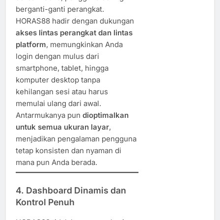
berganti-ganti perangkat.
HORAS88 hadir dengan dukungan
akses lintas perangkat dan lintas
platform
, memungkinkan Anda
login dengan mulus dari
smartphone, tablet, hingga
komputer desktop tanpa
kehilangan sesi atau harus
memulai ulang dari awal.
Antarmukanya pun
dioptimalkan
untuk semua ukuran layar
,
menjadikan pengalaman pengguna
tetap konsisten dan nyaman di
mana pun Anda berada.
4. Dashboard Dinamis dan
Kontrol Penuh