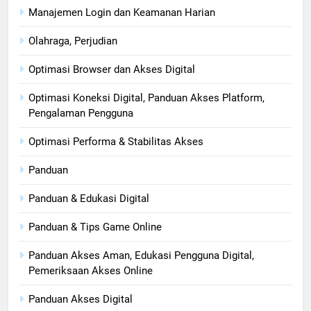
Manajemen Login dan Keamanan Harian
Olahraga, Perjudian
Optimasi Browser dan Akses Digital
Optimasi Koneksi Digital, Panduan Akses Platform,
Pengalaman Pengguna
Optimasi Performa & Stabilitas Akses
Panduan
Panduan & Edukasi Digital
Panduan & Tips Game Online
Panduan Akses Aman, Edukasi Pengguna Digital,
Pemeriksaan Akses Online
Panduan Akses Digital