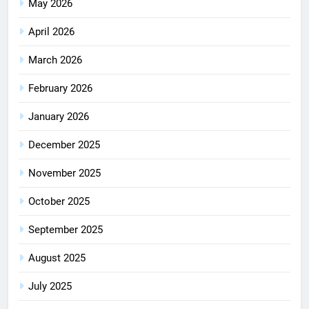
May 2026
April 2026
March 2026
February 2026
January 2026
December 2025
November 2025
October 2025
September 2025
August 2025
July 2025