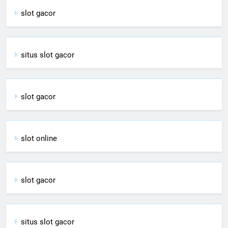
slot gacor
situs slot gacor
slot gacor
slot online
slot gacor
situs slot gacor