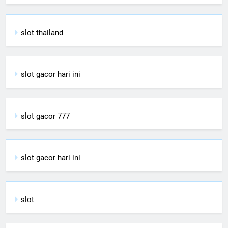
slot thailand
slot gacor hari ini
slot gacor 777
slot gacor hari ini
slot