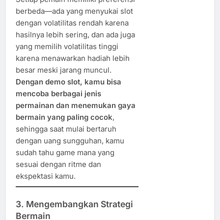
berbeda—ada yang menyukai slot
dengan volatilitas rendah karena
hasilnya lebih sering, dan ada juga
yang memilih volatilitas tinggi
karena menawarkan hadiah lebih
besar meski jarang muncul.
Dengan demo slot, kamu bisa
mencoba berbagai jenis
permainan dan menemukan gaya
bermain yang paling cocok
,
sehingga saat mulai bertaruh
dengan uang sungguhan, kamu
sudah tahu game mana yang
sesuai dengan ritme dan
ekspektasi kamu.
3. Mengembangkan Strategi
Bermain