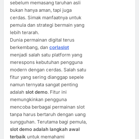
sebelum memasang taruhan asli
bukan hanya aman, tapi juga
cerdas. Simak manfaatnya untuk
pemula dan strategi bermain yang
lebih terarah.
Dunia permainan digital terus
berkembang, dan
corlaslot
menjadi salah satu platform yang
merespons kebutuhan pengguna
modern dengan cerdas. Salah satu
fitur yang sering dianggap sepele
namun ternyata sangat penting
adalah
slot demo
. Fitur ini
memungkinkan pengguna
mencoba berbagai permainan slot
tanpa harus bertaruh dengan uang
sungguhan. Terutama bagi pemula,
slot demo adalah langkah awal
terbaik
untuk memahami