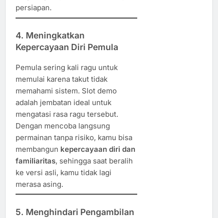
persiapan.
4. Meningkatkan
Kepercayaan Diri Pemula
Pemula sering kali ragu untuk
memulai karena takut tidak
memahami sistem. Slot demo
adalah jembatan ideal untuk
mengatasi rasa ragu tersebut.
Dengan mencoba langsung
permainan tanpa risiko, kamu bisa
membangun
kepercayaan diri dan
familiaritas
, sehingga saat beralih
ke versi asli, kamu tidak lagi
merasa asing.
5. Menghindari Pengambilan