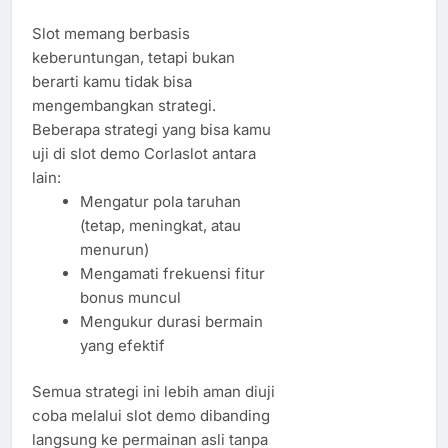
Slot memang berbasis
keberuntungan, tetapi bukan
berarti kamu tidak bisa
mengembangkan strategi.
Beberapa strategi yang bisa kamu
uji di slot demo Corlaslot antara
lain:
Mengatur pola taruhan
(tetap, meningkat, atau
menurun)
Mengamati frekuensi fitur
bonus muncul
Mengukur durasi bermain
yang efektif
Semua strategi ini lebih aman diuji
coba melalui slot demo dibanding
langsung ke permainan asli tanpa