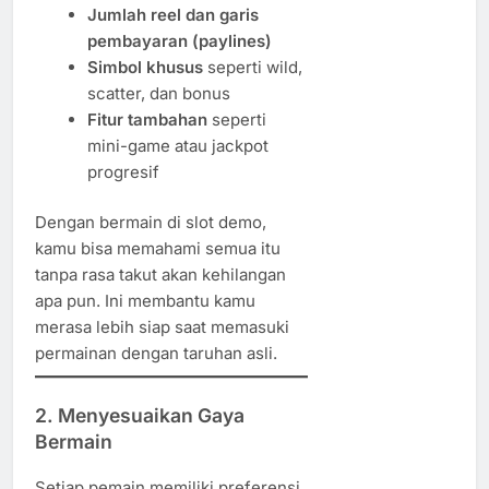
Jumlah reel dan garis
pembayaran (paylines)
Simbol khusus
seperti wild,
scatter, dan bonus
Fitur tambahan
seperti
mini-game atau jackpot
progresif
Dengan bermain di slot demo,
kamu bisa memahami semua itu
tanpa rasa takut akan kehilangan
apa pun. Ini membantu kamu
merasa lebih siap saat memasuki
permainan dengan taruhan asli.
2. Menyesuaikan Gaya
Bermain
Setiap pemain memiliki preferensi