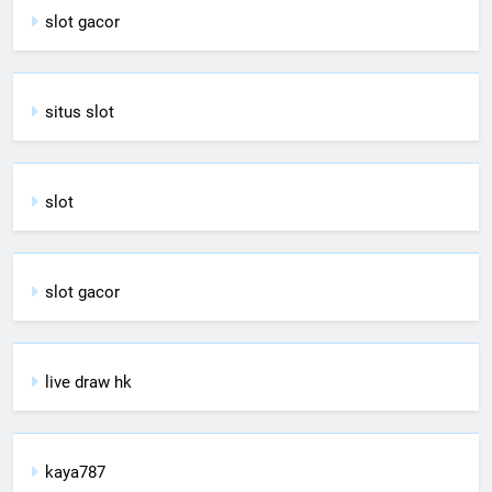
slot gacor
situs slot
slot
slot gacor
live draw hk
kaya787