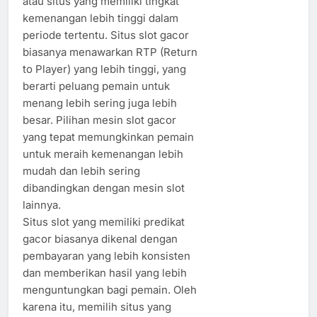
atau situs yang memiliki tingkat
kemenangan lebih tinggi dalam
periode tertentu. Situs slot gacor
biasanya menawarkan RTP (Return
to Player) yang lebih tinggi, yang
berarti peluang pemain untuk
menang lebih sering juga lebih
besar. Pilihan mesin slot gacor
yang tepat memungkinkan pemain
untuk meraih kemenangan lebih
mudah dan lebih sering
dibandingkan dengan mesin slot
lainnya.
Situs slot yang memiliki predikat
gacor biasanya dikenal dengan
pembayaran yang lebih konsisten
dan memberikan hasil yang lebih
menguntungkan bagi pemain. Oleh
karena itu, memilih situs yang