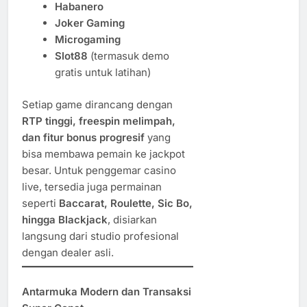
Habanero
Joker Gaming
Microgaming
Slot88
(termasuk demo
gratis untuk latihan)
Setiap game dirancang dengan
RTP tinggi, freespin melimpah,
dan fitur bonus progresif
yang
bisa membawa pemain ke jackpot
besar. Untuk penggemar casino
live, tersedia juga permainan
seperti
Baccarat, Roulette, Sic Bo,
hingga Blackjack
, disiarkan
langsung dari studio profesional
dengan dealer asli.
Antarmuka Modern dan Transaksi