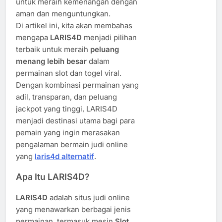
untuk meraih kemenangan dengan
aman dan menguntungkan.
Di artikel ini, kita akan membahas
mengapa
LARIS4D
menjadi pilihan
terbaik untuk meraih
peluang
menang lebih besar
dalam
permainan slot dan togel viral.
Dengan kombinasi permainan yang
adil, transparan, dan peluang
jackpot yang tinggi, LARIS4D
menjadi destinasi utama bagi para
pemain yang ingin merasakan
pengalaman bermain judi online
yang
laris4d alternatif
.
Apa Itu LARIS4D?
LARIS4D
adalah situs judi online
yang menawarkan berbagai jenis
permainan, termasuk mesin
Slot