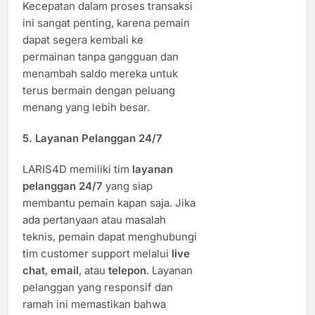
Kecepatan dalam proses transaksi
ini sangat penting, karena pemain
dapat segera kembali ke
permainan tanpa gangguan dan
menambah saldo mereka untuk
terus bermain dengan peluang
menang yang lebih besar.
5.
Layanan Pelanggan 24/7
LARIS4D memiliki tim
layanan
pelanggan 24/7
yang siap
membantu pemain kapan saja. Jika
ada pertanyaan atau masalah
teknis, pemain dapat menghubungi
tim customer support melalui
live
chat
,
email
, atau
telepon
. Layanan
pelanggan yang responsif dan
ramah ini memastikan bahwa