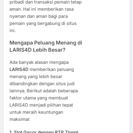
pribadi dan transaksi pemain tetap
aman. Hal ini memberikan rasa
nyaman dan aman bagi para
pemain yang bergabung di situs
ini.
Mengapa Peluang Menang di
LARIS4D Lebih Besar?
Ada banyak alasan mengapa
LARIS4D
memberikan peluang
menang yang lebih besar
dibandingkan dengan situs judi
lainnya. Berikut adalah beberapa
faktor utama yang membuat
LARIS4D menjadi pilihan tepat
untuk meraih keuntungan
maksimal:
1.
Slot Gacor dengan RTP Tinggi