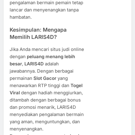
pengalaman bermain pemain tetap
lancar dan menyenangkan tanpa
hambatan.
Kesimpulan: Mengapa
Memilih LARIS4D?
Jika Anda mencari situs judi online
dengan
peluang menang lebih
besar
,
LARIS4D
adalah
jawabannya. Dengan berbagai
permainan
Slot Gacor
yang
menawarkan RTP tinggi dan
Togel
Viral
dengan hadiah menggiurkan,
ditambah dengan berbagai bonus
dan promosi menarik, LARIS4D
menyediakan pengalaman bermain
yang aman, menguntungkan, dan
menyenangkan.