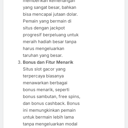
memberikan kemenangan
yang sangat besar, bahkan
bisa mencapai jutaan dolar.
Pemain yang bermain di
situs dengan jackpot
progresif berpeluang untuk
meraih hadiah besar tanpa
harus mengeluarkan
taruhan yang besar.
Bonus dan Fitur Menarik
Situs slot gacor yang
terpercaya biasanya
menawarkan berbagai
bonus menarik, seperti
bonus sambutan, free spins,
dan bonus cashback. Bonus
ini memungkinkan pemain
untuk bermain lebih lama
tanpa mengeluarkan modal