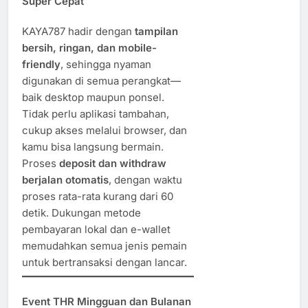
Super Cepat
KAYA787 hadir dengan
tampilan
bersih, ringan, dan mobile-
friendly
, sehingga nyaman
digunakan di semua perangkat—
baik desktop maupun ponsel.
Tidak perlu aplikasi tambahan,
cukup akses melalui browser, dan
kamu bisa langsung bermain.
Proses
deposit dan withdraw
berjalan otomatis
, dengan waktu
proses rata-rata kurang dari 60
detik. Dukungan metode
pembayaran lokal dan e-wallet
memudahkan semua jenis pemain
untuk bertransaksi dengan lancar.
Event THR Mingguan dan Bulanan