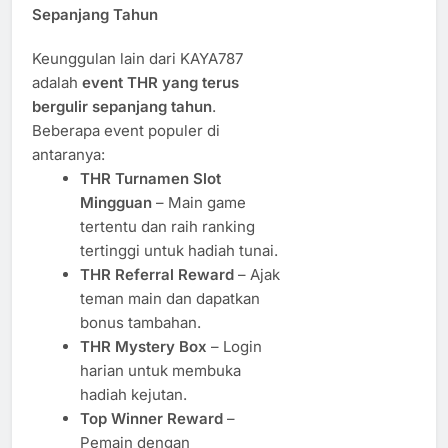
Sepanjang Tahun
Keunggulan lain dari KAYA787
adalah
event THR yang terus
bergulir sepanjang tahun
.
Beberapa event populer di
antaranya:
THR Turnamen Slot
Mingguan
– Main game
tertentu dan raih ranking
tertinggi untuk hadiah tunai.
THR Referral Reward
– Ajak
teman main dan dapatkan
bonus tambahan.
THR Mystery Box
– Login
harian untuk membuka
hadiah kejutan.
Top Winner Reward
–
Pemain dengan