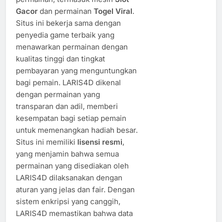
Gacor
dan permainan
Togel Viral
.
Situs ini bekerja sama dengan
penyedia game terbaik yang
menawarkan permainan dengan
kualitas tinggi dan tingkat
pembayaran yang menguntungkan
bagi pemain. LARIS4D dikenal
dengan permainan yang
transparan dan adil, memberi
kesempatan bagi setiap pemain
untuk memenangkan hadiah besar.
Situs ini memiliki
lisensi resmi
,
yang menjamin bahwa semua
permainan yang disediakan oleh
LARIS4D dilaksanakan dengan
aturan yang jelas dan fair. Dengan
sistem enkripsi yang canggih,
LARIS4D memastikan bahwa data