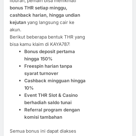
liburan, pemain bisa menikmati
bonus THR setiap minggu,
cashback harian, hingga undian
kejutan
yang langsung cair ke
akun.
Berikut beberapa bentuk THR yang
bisa kamu klaim di KAYA787:
Bonus deposit pertama
hingga 150%
Freespin harian tanpa
syarat turnover
Cashback mingguan hingga
10%
Event THR Slot & Casino
berhadiah saldo tunai
Referral program dengan
komisi tambahan
Semua bonus ini dapat diakses