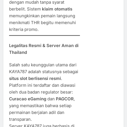
dengan mudah tanpa syarat
berbelit. Sistem
klaim otomatis
memungkinkan pemain langsung
menikmati THR begitu memenuhi
kriteria promo.
Legalitas Resmi & Server Aman di
Thailand
Salah satu keunggulan utama dari
KAYA787 adalah statusnya sebagai
situs slot berlisensi resmi
.
Platform ini terdaftar dan diawasi
oleh dua badan regulator besar:
Curacao eGaming
dan
PAGCOR
,
yang memastikan bahwa setiap
permainan berjalan adil dan
transparan.
Server KAYA787 juga berbasis di