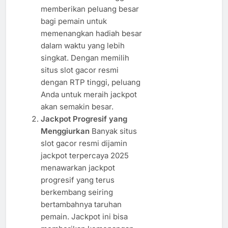
memberikan peluang besar
bagi pemain untuk
memenangkan hadiah besar
dalam waktu yang lebih
singkat. Dengan memilih
situs slot gacor resmi
dengan RTP tinggi, peluang
Anda untuk meraih jackpot
akan semakin besar.
Jackpot Progresif yang
Menggiurkan
Banyak situs
slot gacor resmi dijamin
jackpot terpercaya 2025
menawarkan jackpot
progresif yang terus
berkembang seiring
bertambahnya taruhan
pemain. Jackpot ini bisa