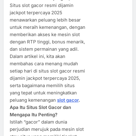
Situs slot gacor resmi dijamin
jackpot terpercaya 2025
menawarkan peluang lebih besar
untuk meraih kemenangan, dengan
memberikan akses ke mesin slot
dengan RTP tinggi, bonus menarik,
dan sistem permainan yang adil.
Dalam artikel ini, kita akan
membahas cara menang mudah
setiap hari di situs slot gacor resmi
dijamin jackpot terpercaya 2025,
serta bagaimana memilih situs
yang tepat untuk meningkatkan
peluang kemenangan
slot gacor
.
Apa Itu Situs Slot Gacor dan
Mengapa Itu Penting?
Istilah “gacor” dalam dunia
perjudian merujuk pada mesin slot