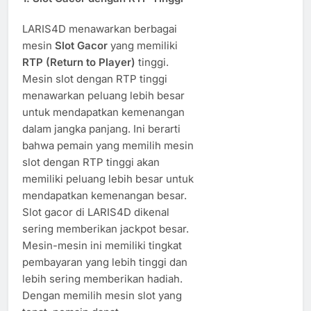
LARIS4D menawarkan berbagai
mesin
Slot Gacor
yang memiliki
RTP (Return to Player)
tinggi.
Mesin slot dengan RTP tinggi
menawarkan peluang lebih besar
untuk mendapatkan kemenangan
dalam jangka panjang. Ini berarti
bahwa pemain yang memilih mesin
slot dengan RTP tinggi akan
memiliki peluang lebih besar untuk
mendapatkan kemenangan besar.
Slot gacor di LARIS4D dikenal
sering memberikan jackpot besar.
Mesin-mesin ini memiliki tingkat
pembayaran yang lebih tinggi dan
lebih sering memberikan hadiah.
Dengan memilih mesin slot yang