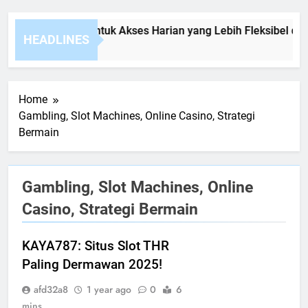
BAH4D Login untuk Akses Harian yang Lebih Fleksibel dan Ter
HEADLINES
Weeks Ago
Home
Gambling, Slot Machines, Online Casino, Strategi
Bermain
Gambling, Slot Machines, Online
Casino, Strategi Bermain
KAYA787: Situs Slot THR
Paling Dermawan 2025!
afd32a8
1 year ago
0
6
mins