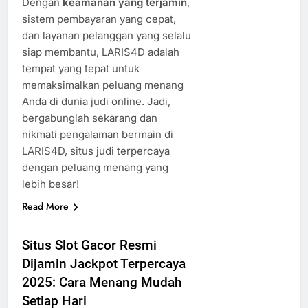
Dengan
keamanan yang terjamin
,
sistem pembayaran yang cepat,
dan layanan pelanggan yang selalu
siap membantu, LARIS4D adalah
tempat yang tepat untuk
memaksimalkan peluang menang
Anda di dunia judi online. Jadi,
bergabunglah sekarang dan
nikmati pengalaman bermain di
LARIS4D, situs judi terpercaya
dengan peluang menang yang
lebih besar!
Read More
Situs Slot Gacor Resmi
Dijamin Jackpot Terpercaya
2025: Cara Menang Mudah
Setiap Hari