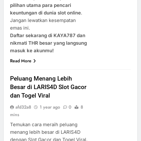
pilihan utama para pencari
keuntungan di dunia slot online
.
Jangan lewatkan kesempatan
emas ini.
Daftar sekarang di KAYA787 dan
nikmati THR besar yang langsung
masuk ke akunmu!
Read More
Peluang Menang Lebih
Besar di LARIS4D Slot Gacor
dan Togel Viral
afd32a8
1 year ago
0
8
mins
Temukan cara meraih peluang
menang lebih besar di LARIS4D
dengan Slot Gacor dan Togel Viral.