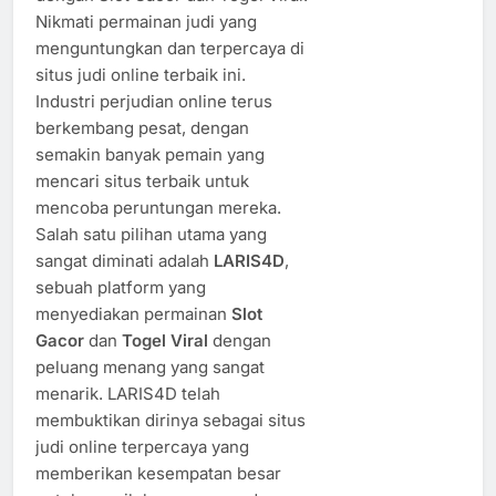
Nikmati permainan judi yang
menguntungkan dan terpercaya di
situs judi online terbaik ini.
Industri perjudian online terus
berkembang pesat, dengan
semakin banyak pemain yang
mencari situs terbaik untuk
mencoba peruntungan mereka.
Salah satu pilihan utama yang
sangat diminati adalah
LARIS4D
,
sebuah platform yang
menyediakan permainan
Slot
Gacor
dan
Togel Viral
dengan
peluang menang yang sangat
menarik. LARIS4D telah
membuktikan dirinya sebagai situs
judi online terpercaya yang
memberikan kesempatan besar