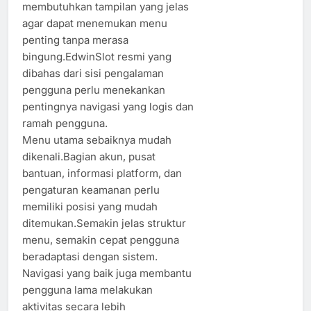
membutuhkan tampilan yang jelas
agar dapat menemukan menu
penting tanpa merasa
bingung.EdwinSlot resmi yang
dibahas dari sisi pengalaman
pengguna perlu menekankan
pentingnya navigasi yang logis dan
ramah pengguna.
Menu utama sebaiknya mudah
dikenali.Bagian akun, pusat
bantuan, informasi platform, dan
pengaturan keamanan perlu
memiliki posisi yang mudah
ditemukan.Semakin jelas struktur
menu, semakin cepat pengguna
beradaptasi dengan sistem.
Navigasi yang baik juga membantu
pengguna lama melakukan
aktivitas secara lebih