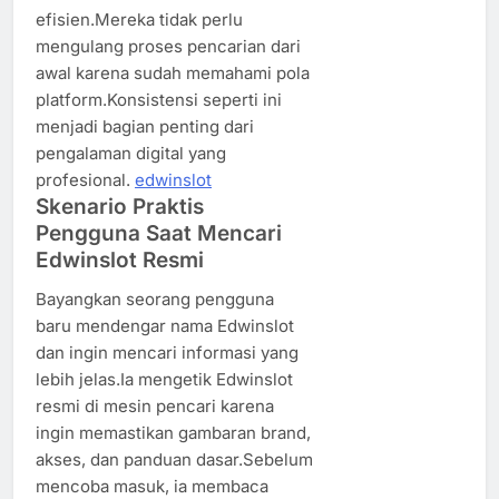
efisien.Mereka tidak perlu
mengulang proses pencarian dari
awal karena sudah memahami pola
platform.Konsistensi seperti ini
menjadi bagian penting dari
pengalaman digital yang
profesional.
edwinslot
Skenario Praktis
Pengguna Saat Mencari
Edwinslot Resmi
Bayangkan seorang pengguna
baru mendengar nama Edwinslot
dan ingin mencari informasi yang
lebih jelas.Ia mengetik Edwinslot
resmi di mesin pencari karena
ingin memastikan gambaran brand,
akses, dan panduan dasar.Sebelum
mencoba masuk, ia membaca