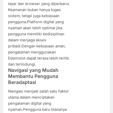
layar dan browser yang diperbarui.
Keamanan bukan hanya tugas
sistem, tetapi juga kebiasaan
pengguna.Platform digital yang
nyaman akan lebih optimal jika
pengguna memiliki kedisiplinan
dalam menjaga akses
pribadi.Dengan kebiasaan aman,
pengalaman menggunakan
Edwinslot dapat terasa lebih tertib
dan terlindungi.
Navigasi yang Mudah
Membantu Pengguna
Beradaptasi
Navigasi menjadi salah satu faktor
utama dalam menciptakan
pengalaman digital yang
nyaman.Pengguna baru biasanya