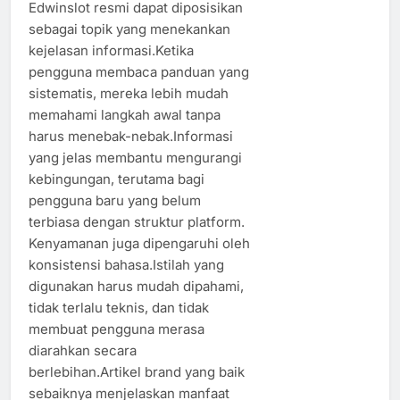
Edwinslot resmi dapat diposisikan
sebagai topik yang menekankan
kejelasan informasi.Ketika
pengguna membaca panduan yang
sistematis, mereka lebih mudah
memahami langkah awal tanpa
harus menebak-nebak.Informasi
yang jelas membantu mengurangi
kebingungan, terutama bagi
pengguna baru yang belum
terbiasa dengan struktur platform.
Kenyamanan juga dipengaruhi oleh
konsistensi bahasa.Istilah yang
digunakan harus mudah dipahami,
tidak terlalu teknis, dan tidak
membuat pengguna merasa
diarahkan secara
berlebihan.Artikel brand yang baik
sebaiknya menjelaskan manfaat