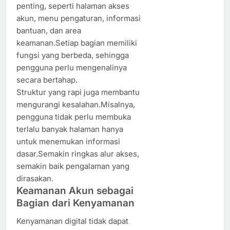
penting, seperti halaman akses
akun, menu pengaturan, informasi
bantuan, dan area
keamanan.Setiap bagian memiliki
fungsi yang berbeda, sehingga
pengguna perlu mengenalinya
secara bertahap.
Struktur yang rapi juga membantu
mengurangi kesalahan.Misalnya,
pengguna tidak perlu membuka
terlalu banyak halaman hanya
untuk menemukan informasi
dasar.Semakin ringkas alur akses,
semakin baik pengalaman yang
dirasakan.
Keamanan Akun sebagai
Bagian dari Kenyamanan
Kenyamanan digital tidak dapat