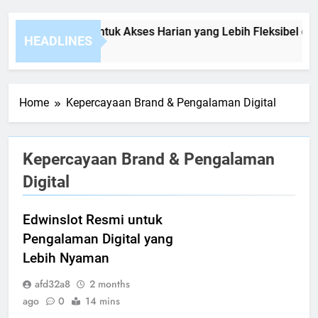
BAH4D Login untuk Akses Harian yang Lebih Fleksibel dan Te
HEADLINES
Weeks Ago
Home
Kepercayaan Brand & Pengalaman Digital
Kepercayaan Brand & Pengalaman
Digital
Edwinslot Resmi untuk
Pengalaman Digital yang
Lebih Nyaman
afd32a8
2 months
ago
0
14 mins