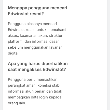
Mengapa pengguna mencari
Edwinslot resmi?
Pengguna biasanya mencari
Edwinslot resmi untuk memahami
akses, keamanan akun, struktur
platform, dan informasi dasar
sebelum menggunakan layanan
digital.
Apa yang harus diperhatikan
saat mengakses Edwinslot?
Pengguna perlu memastikan
perangkat aman, koneksi stabil,
informasi akun benar, dan tidak
membagikan data login kepada
orang lain.