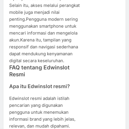
Selain itu, akses melalui perangkat
mobile juga menjadi nilai
penting.Pengguna modern sering
menggunakan smartphone untuk
mencari informasi dan mengelola
akun.Karena itu, tampilan yang
responsif dan navigasi sederhana
dapat mendukung kenyamanan
digital secara keseluruhan.
FAQ tentang Edwinslot
Resmi
Apa itu Edwinslot resmi?
Edwinslot resmi adalah istilah
pencarian yang digunakan
pengguna untuk menemukan
informasi brand yang lebih jelas,
relevan, dan mudah dipahami.