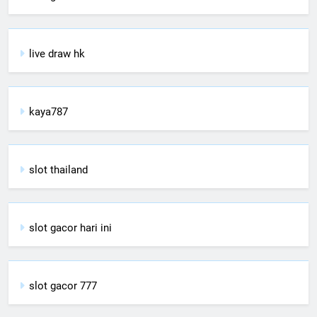
live draw hk
kaya787
slot thailand
slot gacor hari ini
slot gacor 777