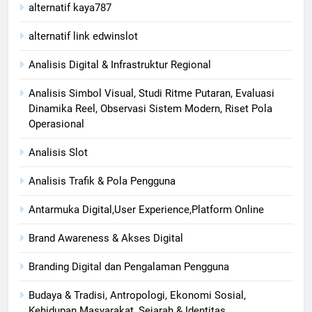
alternatif kaya787
alternatif link edwinslot
Analisis Digital & Infrastruktur Regional
Analisis Simbol Visual, Studi Ritme Putaran, Evaluasi
Dinamika Reel, Observasi Sistem Modern, Riset Pola
Operasional
Analisis Slot
Analisis Trafik & Pola Pengguna
Antarmuka Digital,User Experience,Platform Online
Brand Awareness & Akses Digital
Branding Digital dan Pengalaman Pengguna
Budaya & Tradisi, Antropologi, Ekonomi Sosial,
Kehidupan Masyarakat, Sejarah & Identitas