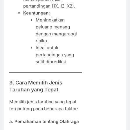
pertandingan (1X, 12, X2).
Keuntungan:
Meningkatkan
peluang menang
dengan mengurangi
risiko.
Ideal untuk
pertandingan yang
sulit diprediksi.
3. Cara Memilih Jenis
Taruhan yang Tepat
Memilih jenis taruhan yang tepat
tergantung pada beberapa faktor:
a. Pemahaman tentang Olahraga