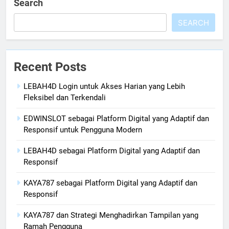
Search
SEARCH
Recent Posts
LEBAH4D Login untuk Akses Harian yang Lebih
Fleksibel dan Terkendali
EDWINSLOT sebagai Platform Digital yang Adaptif dan
Responsif untuk Pengguna Modern
LEBAH4D sebagai Platform Digital yang Adaptif dan
Responsif
KAYA787 sebagai Platform Digital yang Adaptif dan
Responsif
KAYA787 dan Strategi Menghadirkan Tampilan yang
Ramah Pengguna