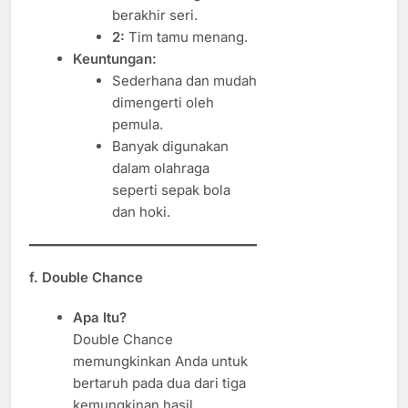
berakhir seri.
2:
Tim tamu menang.
Keuntungan:
Sederhana dan mudah
dimengerti oleh
pemula.
Banyak digunakan
dalam olahraga
seperti sepak bola
dan hoki.
f. Double Chance
Apa Itu?
Double Chance
memungkinkan Anda untuk
bertaruh pada dua dari tiga
kemungkinan hasil