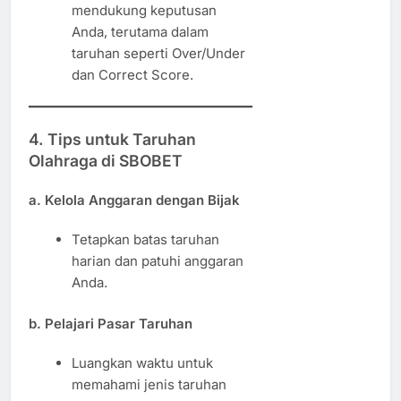
mendukung keputusan
Anda, terutama dalam
taruhan seperti Over/Under
dan Correct Score.
4. Tips untuk Taruhan
Olahraga di SBOBET
a. Kelola Anggaran dengan Bijak
Tetapkan batas taruhan
harian dan patuhi anggaran
Anda.
b. Pelajari Pasar Taruhan
Luangkan waktu untuk
memahami jenis taruhan