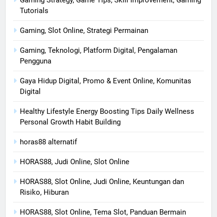
Gaming Strategy, Game Tips, Skill Improvement, Gaming
Tutorials
Gaming, Slot Online, Strategi Permainan
Gaming, Teknologi, Platform Digital, Pengalaman
Pengguna
Gaya Hidup Digital, Promo & Event Online, Komunitas
Digital
Healthy Lifestyle Energy Boosting Tips Daily Wellness
Personal Growth Habit Building
horas88 alternatif
HORAS88, Judi Online, Slot Online
HORAS88, Slot Online, Judi Online, Keuntungan dan
Risiko, Hiburan
HORAS88, Slot Online, Tema Slot, Panduan Bermain