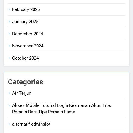
February 2025
January 2025
December 2024
November 2024
October 2024
Categories
Air Terjun
Akses Mobile Tutorial Login Keamanan Akun Tips
Pemain Baru Tips Pemain Lama
alternatif edwinslot