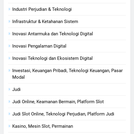
Industri Perjudian & Teknologi
Infrastruktur & Ketahanan Sistem
Inovasi Antarmuka dan Teknologi Digital
Inovasi Pengalaman Digital
Inovasi Teknologi dan Ekosistem Digital
Investasi, Keuangan Pribadi, Teknologi Keuangan, Pasar
Modal
Judi
Judi Online, Keamanan Bermain, Platform Slot
Judi Slot Online, Teknologi Perjudian, Platform Judi
Kasino, Mesin Slot, Permainan