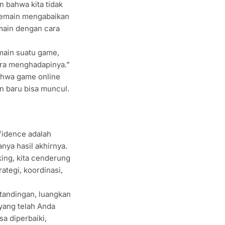
n bahwa kita tidak
pemain mengabaikan
rmain dengan cara
main suatu game,
ara menghadapinya.”
ahwa game online
n baru bisa muncul.
fidence adalah
nya hasil akhirnya.
king, kita cenderung
ategi, koordinasi,
tandingan, luangkan
yang telah Anda
sa diperbaiki,