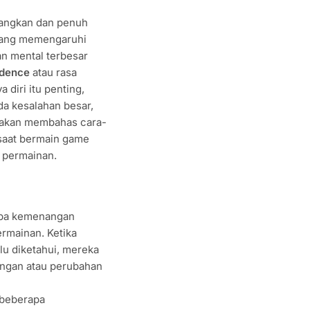
nangkan dan penuh
 yang memengaruhi
gan mental terbesar
idence
atau rasa
 diri itu penting,
da kesalahan besar,
ni akan membahas cara-
saat bermain game
 permainan.
apa kemenangan
rmainan. Ketika
u diketahui, mereka
angan atau perubahan
 beberapa