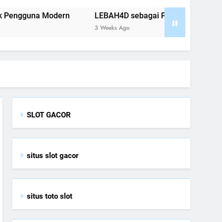
 Modern
LEBAH4D sebagai Platform Digital yang Adaptif
3 Weeks Ago
SLOT GACOR
situs slot gacor
situs toto slot