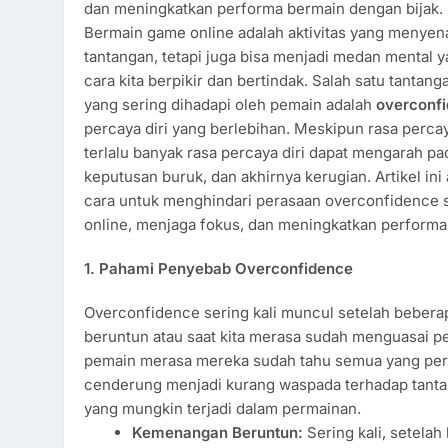
dan meningkatkan performa bermain dengan bijak.
Bermain game online adalah aktivitas yang menye
tantangan, tetapi juga bisa menjadi medan mental
cara kita berpikir dan bertindak. Salah satu tantan
yang sering dihadapi oleh pemain adalah
overconf
percaya diri yang berlebihan. Meskipun rasa percaya
terlalu banyak rasa percaya diri dapat mengarah pa
keputusan buruk, dan akhirnya kerugian. Artikel i
cara untuk menghindari perasaan overconfidence 
online, menjaga fokus, dan meningkatkan performa
1.
Pahami Penyebab Overconfidence
Overconfidence sering kali muncul setelah beber
beruntun atau saat kita merasa sudah menguasai pe
pemain merasa mereka sudah tahu semua yang perl
cenderung menjadi kurang waspada terhadap tant
yang mungkin terjadi dalam permainan.
Kemenangan Beruntun:
Sering kali, setelah