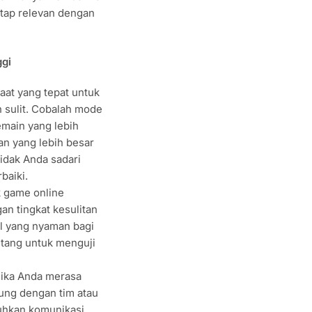
tap relevan dengan
ggi
saat yang tepat untuk
h sulit. Cobalah mode
emain yang lebih
an yang lebih besar
dak Anda sadari
baiki.
 game online
n tingkat kesulitan
l yang nyaman bagi
ntang untuk menguji
ika Anda merasa
bung dengan tim atau
uhkan komunikasi