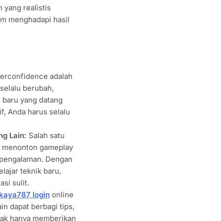
yang realistis
am menghadapi hasil
overconfidence adalah
selalu berubah,
 baru yang datang
if, Anda harus selalu
g Lain:
Salah satu
n menonton gameplay
erpengalaman. Dengan
ajar teknik baru,
si sulit.
kaya787 login
online
n dapat berbagi tips,
idak hanya memberikan