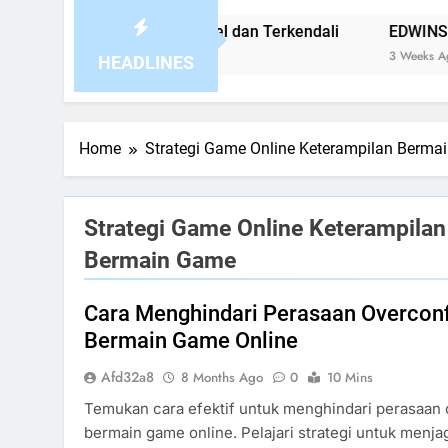
ng Lebih Fleksibel dan Terkendali
EDWINSLOT sebagai 
3 Weeks Ago
HEADLINES
Home
Strategi Game Online Keterampilan Berm
Strategi Game Online Keterampila
Bermain Game
Cara Menghindari Perasaan Overconf
Bermain Game Online
Afd32a8
8 Months Ago
0
10 Mins
Temukan cara efektif untuk menghindari perasaan 
bermain game online. Pelajari strategi untuk menja