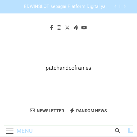
Skip
LEBAH4D sebagai Platform Digital yang Adaptif
to
dan Responsif
content
KAYA787 sebagai Platform Digital yang Adaptif
dan Responsif
LEBAH4D Login untuk Akses Harian yang Lebih
Fleksibel dan Terkendali
EDWINSLOT sebagai Platform Digital yang
Adaptif dan Responsif untuk Pengguna Modern
LEBAH4D sebagai Platform Digital yang Adaptif
dan Responsif
KAYA787 sebagai Platform Digital yang Adaptif
dan Responsif
Patch & Co
Temukan Bingkai Foto Unik Dan Personal
NEWSLETTER
RANDOM NEWS
Frames
Dari Patch & Co Frames. Cocok Untuk
Melengkapi Dekorasi Rumah Anda.
MENU