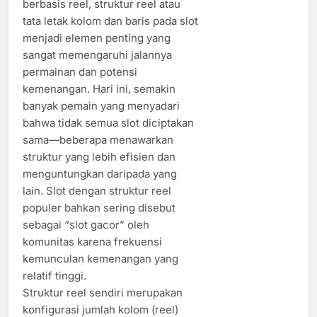
berbasis reel, struktur reel atau
tata letak kolom dan baris pada slot
menjadi elemen penting yang
sangat memengaruhi jalannya
permainan dan potensi
kemenangan. Hari ini, semakin
banyak pemain yang menyadari
bahwa tidak semua slot diciptakan
sama—beberapa menawarkan
struktur yang lebih efisien dan
menguntungkan daripada yang
lain. Slot dengan struktur reel
populer bahkan sering disebut
sebagai “slot gacor” oleh
komunitas karena frekuensi
kemunculan kemenangan yang
relatif tinggi.
Struktur reel sendiri merupakan
konfigurasi jumlah kolom (reel)