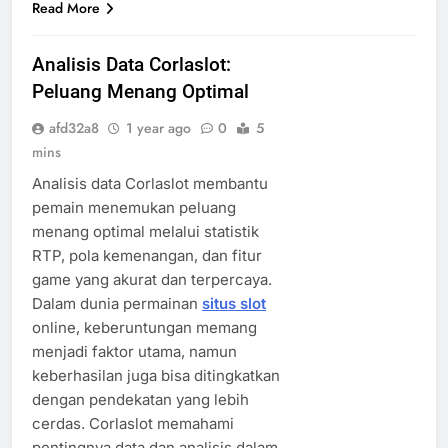
Read More
Analisis Data Corlaslot:
Peluang Menang Optimal
afd32a8
1 year ago
0
5
mins
Analisis data Corlaslot membantu
pemain menemukan peluang
menang optimal melalui statistik
RTP, pola kemenangan, dan fitur
game yang akurat dan terpercaya.
Dalam dunia permainan
situs slot
online, keberuntungan memang
menjadi faktor utama, namun
keberhasilan juga bisa ditingkatkan
dengan pendekatan yang lebih
cerdas. Corlaslot memahami
pentingnya data dan analisis dalam