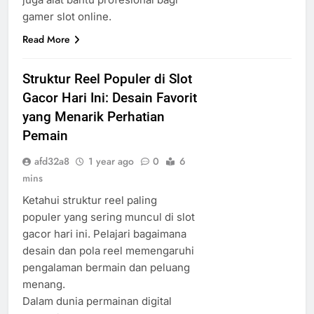
gamer slot online.
Read More
Struktur Reel Populer di Slot
Gacor Hari Ini: Desain Favorit
yang Menarik Perhatian
Pemain
afd32a8
1 year ago
0
6
mins
Ketahui struktur reel paling
populer yang sering muncul di slot
gacor hari ini. Pelajari bagaimana
desain dan pola reel memengaruhi
pengalaman bermain dan peluang
menang.
Dalam dunia permainan digital