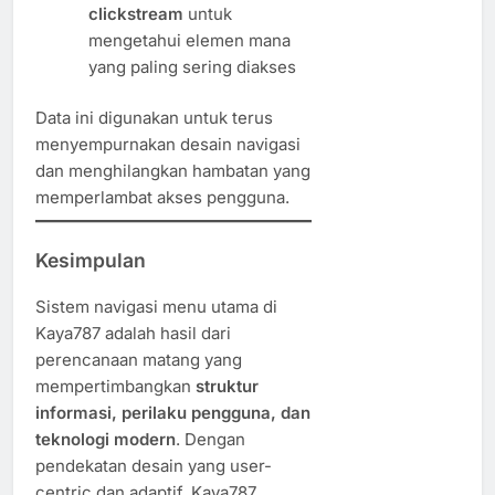
clickstream
untuk
mengetahui elemen mana
yang paling sering diakses
Data ini digunakan untuk terus
menyempurnakan desain navigasi
dan menghilangkan hambatan yang
memperlambat akses pengguna.
Kesimpulan
Sistem navigasi menu utama di
Kaya787 adalah hasil dari
perencanaan matang yang
mempertimbangkan
struktur
informasi, perilaku pengguna, dan
teknologi modern
. Dengan
pendekatan desain yang user-
centric dan adaptif, Kaya787