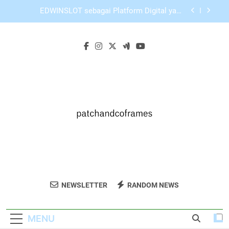
Skip
LEBAH4D sebagai Platform Digital yang Adaptif
to
dan Responsif
content
KAYA787 sebagai Platform Digital yang Adaptif
dan Responsif
LEBAH4D Login untuk Akses Harian yang Lebih
Fleksibel dan Terkendali
EDWINSLOT sebagai Platform Digital yang
Adaptif dan Responsif untuk Pengguna Modern
LEBAH4D sebagai Platform Digital yang Adaptif
dan Responsif
KAYA787 sebagai Platform Digital yang Adaptif
dan Responsif
Patch & Co
Temukan Bingkai Foto Unik Dan Personal
NEWSLETTER
RANDOM NEWS
Frames
Dari Patch & Co Frames. Cocok Untuk
Melengkapi Dekorasi Rumah Anda.
MENU