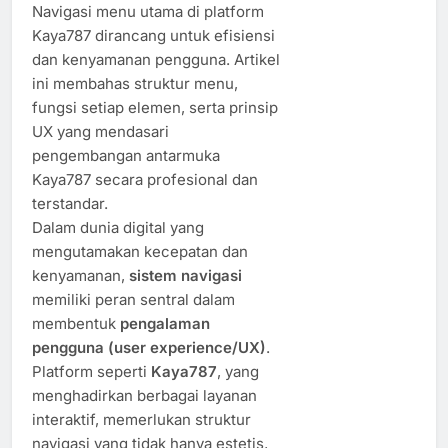
Navigasi menu utama di platform
Kaya787 dirancang untuk efisiensi
dan kenyamanan pengguna. Artikel
ini membahas struktur menu,
fungsi setiap elemen, serta prinsip
UX yang mendasari
pengembangan antarmuka
Kaya787 secara profesional dan
terstandar.
Dalam dunia digital yang
mengutamakan kecepatan dan
kenyamanan,
sistem navigasi
memiliki peran sentral dalam
membentuk
pengalaman
pengguna (user experience/UX)
.
Platform seperti
Kaya787
, yang
menghadirkan berbagai layanan
interaktif, memerlukan struktur
navigasi yang tidak hanya estetis,