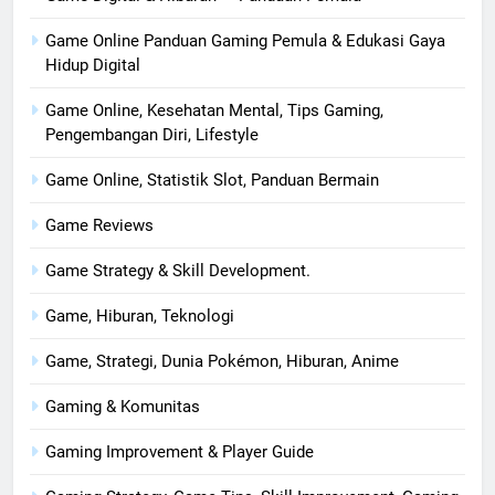
Game Online Panduan Gaming Pemula & Edukasi Gaya
Hidup Digital
Game Online, Kesehatan Mental, Tips Gaming,
Pengembangan Diri, Lifestyle
Game Online, Statistik Slot, Panduan Bermain
Game Reviews
Game Strategy & Skill Development.
Game, Hiburan, Teknologi
Game, Strategi, Dunia Pokémon, Hiburan, Anime
Gaming & Komunitas
Gaming Improvement & Player Guide