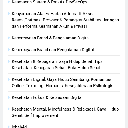
Keamanan Sistem & Praktik DevSecOps
Kenyamanan Akses Harian,Alternatif Akses
Resmi,Optimasi Browser & Perangkat,Stabilitas Jaringan
dan Performa,Keamanan Akun & Privasi
Kepercayaan Brand & Pengalaman Digital
Kepercayaan Brand dan Pengalaman Digital
Kesehatan & Kebugaran, Gaya Hidup Sehat, Tips
Kesehatan, Kebugaran Sehat, Pola Hidup Sehat
Kesehatan Digital, Gaya Hidup Seimbang, Komunitas
Online, Teknologi Humanis, Kesejahteraan Psikologis
Kesehatan Fokus & Kebiasaan Digital
Kesehatan Mental, Mindfulness & Relaksasi, Gaya Hidup
Sehat, Self Improvement
lebah4d