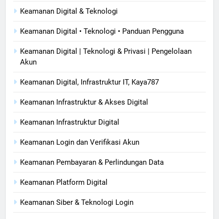
Keamanan Digital & Teknologi
Keamanan Digital • Teknologi • Panduan Pengguna
Keamanan Digital | Teknologi & Privasi | Pengelolaan
Akun
Keamanan Digital, Infrastruktur IT, Kaya787
Keamanan Infrastruktur & Akses Digital
Keamanan Infrastruktur Digital
Keamanan Login dan Verifikasi Akun
Keamanan Pembayaran & Perlindungan Data
Keamanan Platform Digital
Keamanan Siber & Teknologi Login