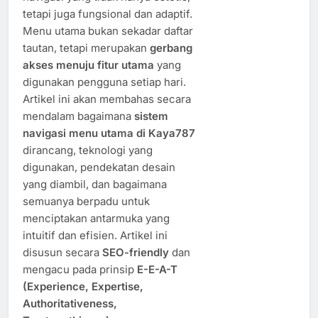
tetapi juga fungsional dan adaptif.
Menu utama bukan sekadar daftar
tautan, tetapi merupakan
gerbang
akses menuju fitur utama
yang
digunakan pengguna setiap hari.
Artikel ini akan membahas secara
mendalam bagaimana
sistem
navigasi menu utama di Kaya787
dirancang, teknologi yang
digunakan, pendekatan desain
yang diambil, dan bagaimana
semuanya berpadu untuk
menciptakan antarmuka yang
intuitif dan efisien. Artikel ini
disusun secara
SEO-friendly
dan
mengacu pada prinsip
E-E-A-T
(Experience, Expertise,
Authoritativeness,