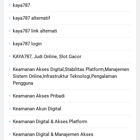
kaya787
kaya787 alternatif
kaya787 link alternati
kaya787 login
KAYA787, Judi Online, Slot Gacor
Keamanan Akses Digital,Stabilitas Platform,Manajemen
Sistem Online,Infrastruktur Teknologi,Pengalaman
Pengguna
Keamanan Akses Pribadi
Keamanan Akun Digital
Keamanan Digital & Akses Platform
Keamanan Digital & Manajemen Akses