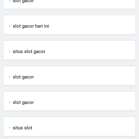
slot gacor
slot gacor hari ini
situs slot gacor
slot gacor
slot gacor
situs slot