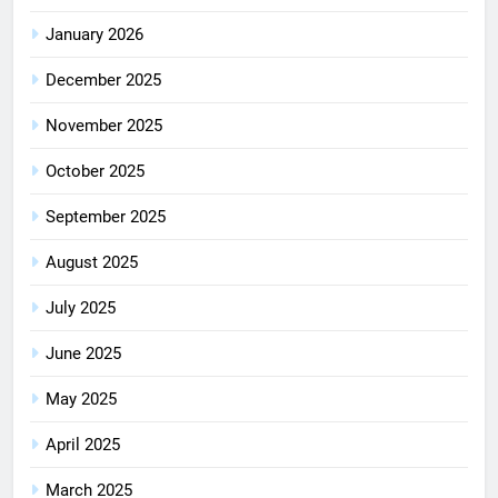
January 2026
December 2025
November 2025
October 2025
September 2025
August 2025
July 2025
June 2025
May 2025
April 2025
March 2025