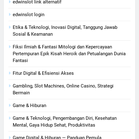
edwinslot link alternatif
edwinslot login
Etika & Teknologi, Inovasi Digital, Tanggung Jawab
Sosial & Keamanan
Fiksi Ilmiah & Fantasi Mitologi dan Kepercayaan
Pertempuran Epik Kisah Heroik dan Petualangan Dunia
Fantasi
Fitur Digital & Efisiensi Akses
Gambling, Slot Machines, Online Casino, Strategi
Bermain
Game & Hiburan
Game & Teknologi, Pengembangan Diri, Kesehatan
Mental, Gaya Hidup Sehat, Produktivitas
Game Digital & Hiburan — Panduan Pemula