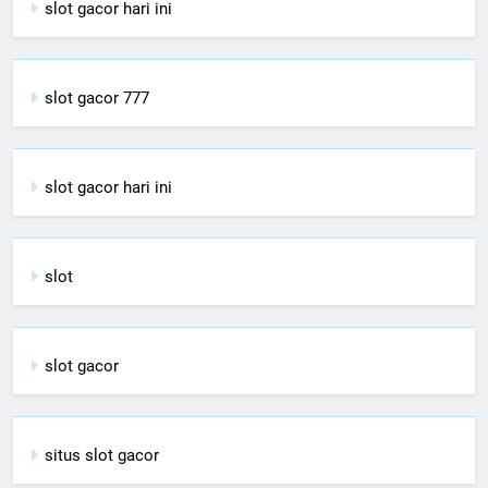
slot gacor hari ini
slot gacor 777
slot gacor hari ini
slot
slot gacor
situs slot gacor