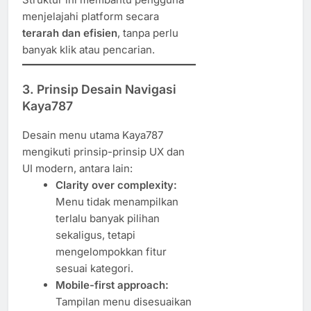
menjelajahi platform secara
terarah dan efisien
, tanpa perlu
banyak klik atau pencarian.
3. Prinsip Desain Navigasi
Kaya787
Desain menu utama Kaya787
mengikuti prinsip-prinsip UX dan
UI modern, antara lain:
Clarity over complexity:
Menu tidak menampilkan
terlalu banyak pilihan
sekaligus, tetapi
mengelompokkan fitur
sesuai kategori.
Mobile-first approach:
Tampilan menu disesuaikan