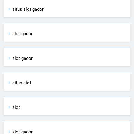
situs slot gacor
slot gacor
slot gacor
situs slot
slot
slot gacor