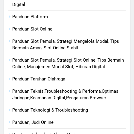
Digital
Panduan Platform
Panduan Slot Online
Panduan Slot Pemula, Strategi Mengelola Modal, Tips
Bermain Aman, Slot Online Stabil
Panduan Slot Pemula, Strategi Slot Online, Tips Bermain
Online, Manajemen Modal Slot, Hiburan Digital
Panduan Taruhan Olahraga
Panduan Teknis,Troubleshooting & Performa,Optimasi
Jaringan,Keamanan Digital,Pengaturan Browser
Panduan Teknologi & Troubleshooting
Panduan, Judi Online