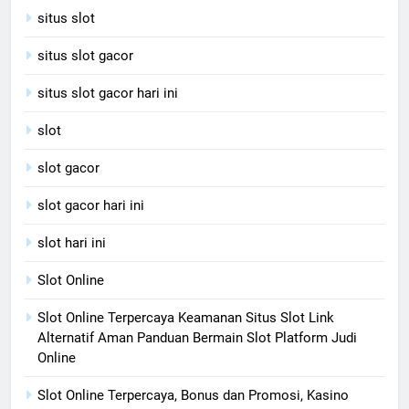
situs slot
situs slot gacor
situs slot gacor hari ini
slot
slot gacor
slot gacor hari ini
slot hari ini
Slot Online
Slot Online Terpercaya Keamanan Situs Slot Link
Alternatif Aman Panduan Bermain Slot Platform Judi
Online
Slot Online Terpercaya, Bonus dan Promosi, Kasino