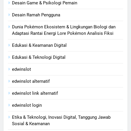
Desain Game & Psikologi Pemain
Desain Ramah Pengguna
Dunia Pokémon Ekosistem & Lingkungan Biologi dan
Adaptasi Rantai Energi Lore Pokémon Analisis Fiksi
Edukasi & Keamanan Digital
Edukasi & Teknologi Digital
edwinslot
edwinslot alternatif
edwinslot link alternatif
edwinslot login
Etika & Teknologi, Inovasi Digital, Tanggung Jawab
Sosial & Keamanan