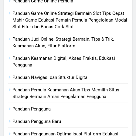
Panduan Game Online Pemula
Panduan Game Online Strategi Bermain Slot Tips Cepat
Mahir Game Edukasi Pemain Pemula Pengelolaan Modal
Slot Fitur dan Bonus CorlaSlot
Panduan Judi Online, Strategi Bermain, Tips & Trik,
Keamanan Akun, Fitur Platform
Panduan Keamanan Digital, Akses Praktis, Edukasi
Pengguna
Panduan Navigasi dan Struktur Digital
Panduan Pemula Keamanan Akun Tips Memilih Situs
Strategi Bermain Aman Pengalaman Pengguna
Panduan Pengguna
Panduan Pengguna Baru
Panduan Penggunaan Optimalisasi Platform Edukasi