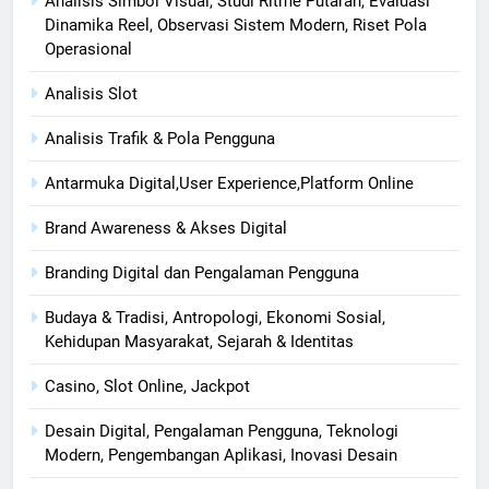
Analisis Simbol Visual, Studi Ritme Putaran, Evaluasi
Dinamika Reel, Observasi Sistem Modern, Riset Pola
Operasional
Analisis Slot
Analisis Trafik & Pola Pengguna
Antarmuka Digital,User Experience,Platform Online
Brand Awareness & Akses Digital
Branding Digital dan Pengalaman Pengguna
Budaya & Tradisi, Antropologi, Ekonomi Sosial,
Kehidupan Masyarakat, Sejarah & Identitas
Casino, Slot Online, Jackpot
Desain Digital, Pengalaman Pengguna, Teknologi
Modern, Pengembangan Aplikasi, Inovasi Desain