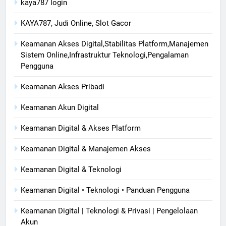
kaya787 login
KAYA787, Judi Online, Slot Gacor
Keamanan Akses Digital,Stabilitas Platform,Manajemen
Sistem Online,Infrastruktur Teknologi,Pengalaman
Pengguna
Keamanan Akses Pribadi
Keamanan Akun Digital
Keamanan Digital & Akses Platform
Keamanan Digital & Manajemen Akses
Keamanan Digital & Teknologi
Keamanan Digital • Teknologi • Panduan Pengguna
Keamanan Digital | Teknologi & Privasi | Pengelolaan
Akun