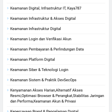
Keamanan Digital, Infrastruktur IT, Kaya787
Keamanan Infrastruktur & Akses Digital
Keamanan Infrastruktur Digital
Keamanan Login dan Verifikasi Akun
Keamanan Pembayaran & Perlindungan Data
Keamanan Platform Digital
Keamanan Siber & Teknologi Login
Keamanan Sistem & Praktik DevSecOps
Kenyamanan Akses Harian,Alternatif Akses
Resmi,Optimasi Browser & Perangkat,Stabilitas Jaringan
dan Performa,Keamanan Akun & Privasi
Kepercayaan Brand & Pengalaman Digital