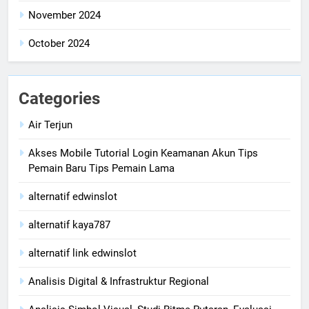
November 2024
October 2024
Categories
Air Terjun
Akses Mobile Tutorial Login Keamanan Akun Tips
Pemain Baru Tips Pemain Lama
alternatif edwinslot
alternatif kaya787
alternatif link edwinslot
Analisis Digital & Infrastruktur Regional