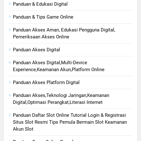
Panduan & Edukasi Digital
Panduan & Tips Game Online
Panduan Akses Aman, Edukasi Pengguna Digital,
Pemeriksaan Akses Online
Panduan Akses Digital
Panduan Akses Digital,Multi-Device
Experience,Keamanan Akun,Platform Online
Panduan Akses Platform Digital
Panduan Akses,Teknologi Jaringan,Keamanan
Digital,Optimasi Perangkat,Literasi Internet
Panduan Daftar Slot Online Tutorial Login & Registrasi
Situs Slot Resmi Tips Pemula Bermain Slot Keamanan
Akun Slot