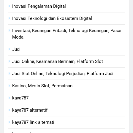
Inovasi Pengalaman Digital
Inovasi Teknologi dan Ekosistem Digital
Investasi, Keuangan Pribadi, Teknologi Keuangan, Pasar
Modal
Judi
Judi Online, Keamanan Bermain, Platform Slot
Judi Slot Online, Teknologi Perjudian, Platform Judi
Kasino, Mesin Slot, Permainan
kaya787
kaya787 alternatif
kaya787 link alternati