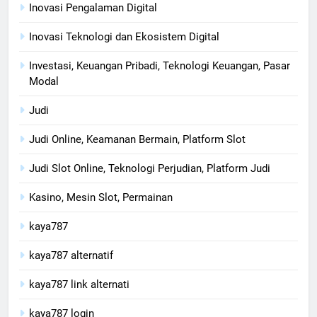
Inovasi Pengalaman Digital
Inovasi Teknologi dan Ekosistem Digital
Investasi, Keuangan Pribadi, Teknologi Keuangan, Pasar
Modal
Judi
Judi Online, Keamanan Bermain, Platform Slot
Judi Slot Online, Teknologi Perjudian, Platform Judi
Kasino, Mesin Slot, Permainan
kaya787
kaya787 alternatif
kaya787 link alternati
kaya787 login