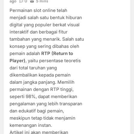
ago
0
5 mins
Permainan slot online telah
menjadi salah satu bentuk hiburan
digital yang populer berkat visual
interaktif dan berbagai fitur
tambahan yang menarik. Salah satu
konsep yang sering dibahas oleh
pemain adalah
RTP (Return to
Player)
, yaitu persentase teoretis
dari total taruhan yang
dikembalikan kepada pemain
dalam jangka panjang. Memilih
permainan dengan RTP tinggi,
seperti 98%, dapat memberikan
pengalaman yang lebih transparan
dan edukatif bagi pemain,
meskipun tetap tidak menjamin
kemenangan instan.
Artikel ini akan memberikan