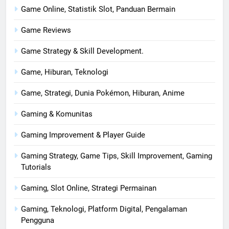
Game Online, Statistik Slot, Panduan Bermain
Game Reviews
Game Strategy & Skill Development.
Game, Hiburan, Teknologi
Game, Strategi, Dunia Pokémon, Hiburan, Anime
Gaming & Komunitas
Gaming Improvement & Player Guide
Gaming Strategy, Game Tips, Skill Improvement, Gaming
Tutorials
Gaming, Slot Online, Strategi Permainan
Gaming, Teknologi, Platform Digital, Pengalaman
Pengguna