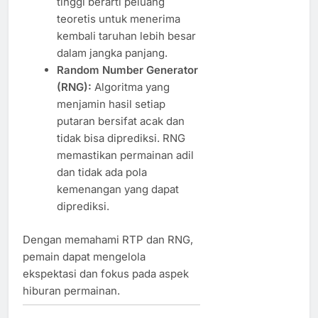
tinggi berarti peluang
teoretis untuk menerima
kembali taruhan lebih besar
dalam jangka panjang.
Random Number Generator
(RNG):
Algoritma yang
menjamin hasil setiap
putaran bersifat acak dan
tidak bisa diprediksi. RNG
memastikan permainan adil
dan tidak ada pola
kemenangan yang dapat
diprediksi.
Dengan memahami RTP dan RNG,
pemain dapat mengelola
ekspektasi dan fokus pada aspek
hiburan permainan.