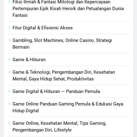
Fiksi Ilmiah & Fantasi Mitologi dan Kepercayaan
Pertempuran Epik Kisah Heroik dan Petualangan Dunia
Fantasi
Fitur Digital & Efisiensi Akses
Gambling, Slot Machines, Online Casino, Strategi
Bermain
Game & Hiburan
Game & Teknologi, Pengembangan Diri, Kesehatan
Mental, Gaya Hidup Sehat, Produktivitas
Game Digital & Hiburan — Panduan Pemula
Game Online Panduan Gaming Pemula & Edukasi Gaya
Hidup Digital
Game Online, Kesehatan Mental, Tips Gaming,
Pengembangan Diri, Lifestyle