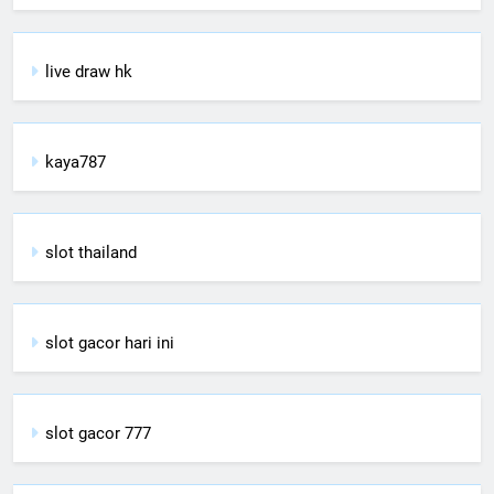
live draw hk
kaya787
slot thailand
slot gacor hari ini
slot gacor 777