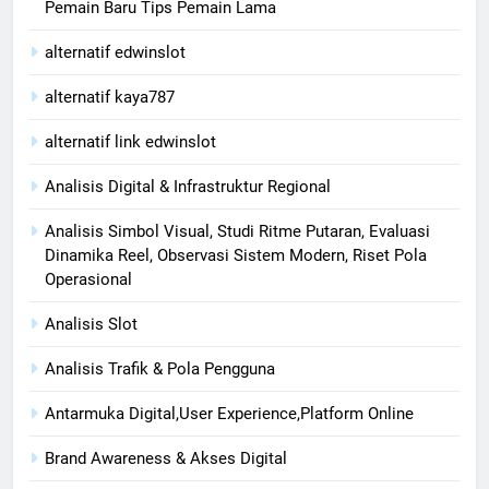
Pemain Baru Tips Pemain Lama
alternatif edwinslot
alternatif kaya787
alternatif link edwinslot
Analisis Digital & Infrastruktur Regional
Analisis Simbol Visual, Studi Ritme Putaran, Evaluasi
Dinamika Reel, Observasi Sistem Modern, Riset Pola
Operasional
Analisis Slot
Analisis Trafik & Pola Pengguna
Antarmuka Digital,User Experience,Platform Online
Brand Awareness & Akses Digital