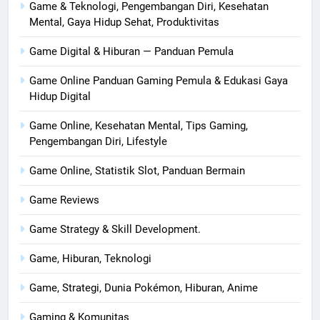
Game & Teknologi, Pengembangan Diri, Kesehatan
Mental, Gaya Hidup Sehat, Produktivitas
Game Digital & Hiburan — Panduan Pemula
Game Online Panduan Gaming Pemula & Edukasi Gaya
Hidup Digital
Game Online, Kesehatan Mental, Tips Gaming,
Pengembangan Diri, Lifestyle
Game Online, Statistik Slot, Panduan Bermain
Game Reviews
Game Strategy & Skill Development.
Game, Hiburan, Teknologi
Game, Strategi, Dunia Pokémon, Hiburan, Anime
Gaming & Komunitas