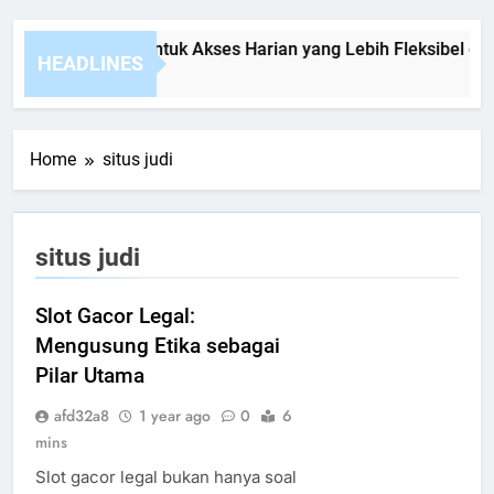
BAH4D Login untuk Akses Harian yang Lebih Fleksibel dan Te
HEADLINES
Week Ago
Home
situs judi
situs judi
Slot Gacor Legal:
Mengusung Etika sebagai
Pilar Utama
afd32a8
1 year ago
0
6
mins
Slot gacor legal bukan hanya soal