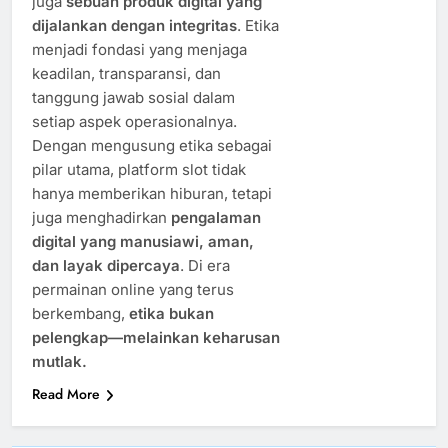
juga
sebuah produk digital yang
dijalankan dengan integritas
. Etika
menjadi fondasi yang menjaga
keadilan, transparansi, dan
tanggung jawab sosial dalam
setiap aspek operasionalnya.
Dengan mengusung etika sebagai
pilar utama, platform slot tidak
hanya memberikan hiburan, tetapi
juga menghadirkan
pengalaman
digital yang manusiawi, aman,
dan layak dipercaya
. Di era
permainan online yang terus
berkembang,
etika bukan
pelengkap—melainkan keharusan
mutlak.
Read More