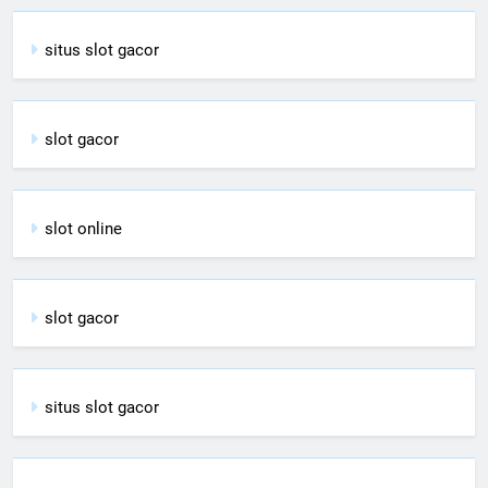
situs slot gacor
slot gacor
slot online
slot gacor
situs slot gacor