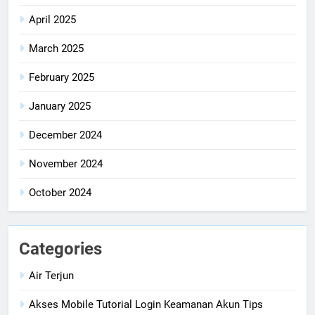
April 2025
March 2025
February 2025
January 2025
December 2024
November 2024
October 2024
Categories
Air Terjun
Akses Mobile Tutorial Login Keamanan Akun Tips