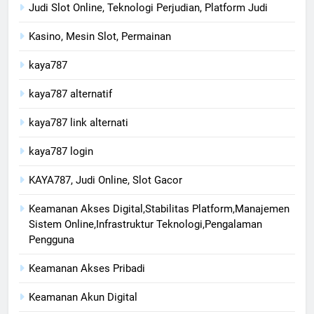
Judi Slot Online, Teknologi Perjudian, Platform Judi
Kasino, Mesin Slot, Permainan
kaya787
kaya787 alternatif
kaya787 link alternati
kaya787 login
KAYA787, Judi Online, Slot Gacor
Keamanan Akses Digital,Stabilitas Platform,Manajemen
Sistem Online,Infrastruktur Teknologi,Pengalaman
Pengguna
Keamanan Akses Pribadi
Keamanan Akun Digital