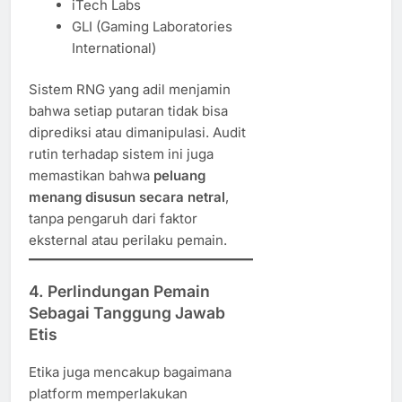
iTech Labs
GLI (Gaming Laboratories
International)
Sistem RNG yang adil menjamin
bahwa setiap putaran tidak bisa
diprediksi atau dimanipulasi. Audit
rutin terhadap sistem ini juga
memastikan bahwa
peluang
menang disusun secara netral
,
tanpa pengaruh dari faktor
eksternal atau perilaku pemain.
4. Perlindungan Pemain
Sebagai Tanggung Jawab
Etis
Etika juga mencakup bagaimana
platform memperlakukan