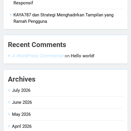
Responsif
KAYA787 dan Strategi Menghadirkan Tampilan yang
Ramah Pengguna
Recent Comments
A WordPress Commenter
on
Hello world!
Archives
July 2026
June 2026
May 2026
April 2026