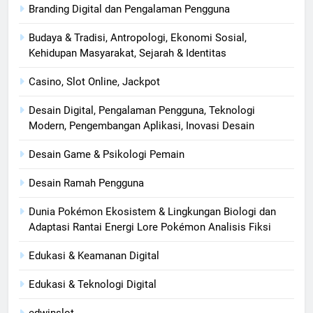
Branding Digital dan Pengalaman Pengguna
Budaya & Tradisi, Antropologi, Ekonomi Sosial,
Kehidupan Masyarakat, Sejarah & Identitas
Casino, Slot Online, Jackpot
Desain Digital, Pengalaman Pengguna, Teknologi
Modern, Pengembangan Aplikasi, Inovasi Desain
Desain Game & Psikologi Pemain
Desain Ramah Pengguna
Dunia Pokémon Ekosistem & Lingkungan Biologi dan
Adaptasi Rantai Energi Lore Pokémon Analisis Fiksi
Edukasi & Keamanan Digital
Edukasi & Teknologi Digital
edwinslot