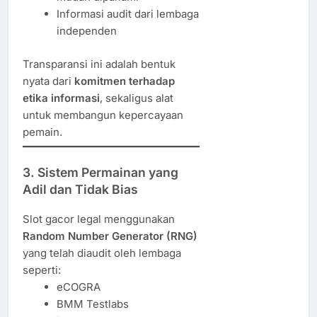
Informasi audit dari lembaga
independen
Transparansi ini adalah bentuk
nyata dari
komitmen terhadap
etika informasi
, sekaligus alat
untuk membangun kepercayaan
pemain.
3. Sistem Permainan yang
Adil dan Tidak Bias
Slot gacor legal menggunakan
Random Number Generator (RNG)
yang telah diaudit oleh lembaga
seperti:
eCOGRA
BMM Testlabs