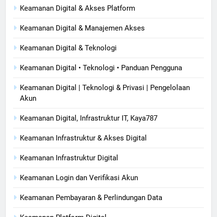
Keamanan Digital & Akses Platform
Keamanan Digital & Manajemen Akses
Keamanan Digital & Teknologi
Keamanan Digital • Teknologi • Panduan Pengguna
Keamanan Digital | Teknologi & Privasi | Pengelolaan
Akun
Keamanan Digital, Infrastruktur IT, Kaya787
Keamanan Infrastruktur & Akses Digital
Keamanan Infrastruktur Digital
Keamanan Login dan Verifikasi Akun
Keamanan Pembayaran & Perlindungan Data