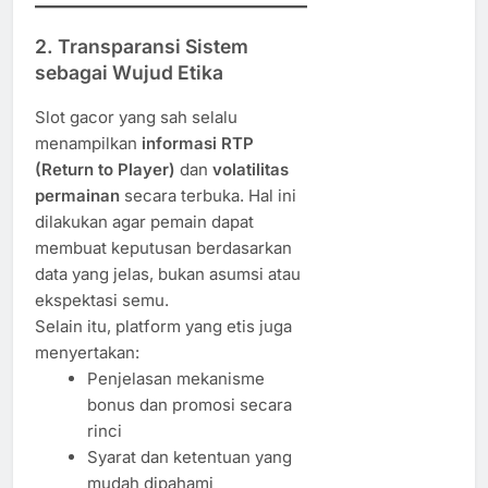
2. Transparansi Sistem
sebagai Wujud Etika
Slot gacor yang sah selalu
menampilkan
informasi RTP
(Return to Player)
dan
volatilitas
permainan
secara terbuka. Hal ini
dilakukan agar pemain dapat
membuat keputusan berdasarkan
data yang jelas, bukan asumsi atau
ekspektasi semu.
Selain itu, platform yang etis juga
menyertakan:
Penjelasan mekanisme
bonus dan promosi secara
rinci
Syarat dan ketentuan yang
mudah dipahami