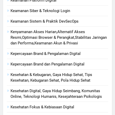
Keamanan Platform Digital
Keamanan Siber & Teknologi Login
Keamanan Sistem & Praktik DevSecOps
Kenyamanan Akses Harian,Alternatif Akses
Resmi,Optimasi Browser & Perangkat,Stabilitas Jaringan
dan Performa,Keamanan Akun & Privasi
Kepercayaan Brand & Pengalaman Digital
Kepercayaan Brand dan Pengalaman Digital
Kesehatan & Kebugaran, Gaya Hidup Sehat, Tips
Kesehatan, Kebugaran Sehat, Pola Hidup Sehat
Kesehatan Digital, Gaya Hidup Seimbang, Komunitas
Online, Teknologi Humanis, Kesejahteraan Psikologis
Kesehatan Fokus & Kebiasaan Digital