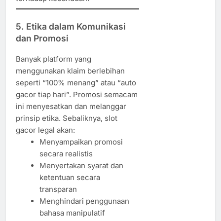
5. Etika dalam Komunikasi
dan Promosi
Banyak platform yang
menggunakan klaim berlebihan
seperti “100% menang” atau “auto
gacor tiap hari”. Promosi semacam
ini menyesatkan dan melanggar
prinsip etika. Sebaliknya, slot
gacor legal akan:
Menyampaikan promosi
secara realistis
Menyertakan syarat dan
ketentuan secara
transparan
Menghindari penggunaan
bahasa manipulatif