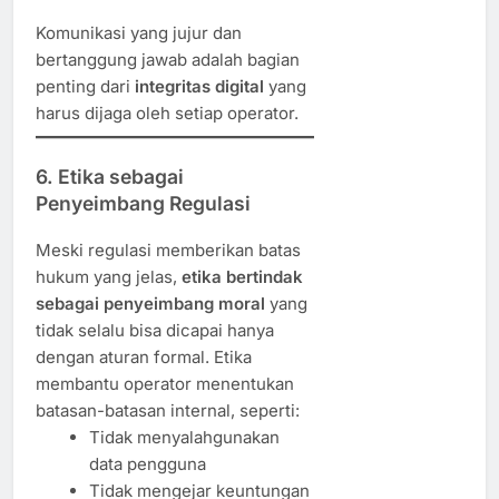
Komunikasi yang jujur dan
bertanggung jawab adalah bagian
penting dari
integritas digital
yang
harus dijaga oleh setiap operator.
6. Etika sebagai
Penyeimbang Regulasi
Meski regulasi memberikan batas
hukum yang jelas,
etika bertindak
sebagai penyeimbang moral
yang
tidak selalu bisa dicapai hanya
dengan aturan formal. Etika
membantu operator menentukan
batasan-batasan internal, seperti:
Tidak menyalahgunakan
data pengguna
Tidak mengejar keuntungan