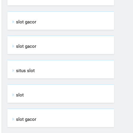
slot gacor
slot gacor
situs slot
slot
slot gacor