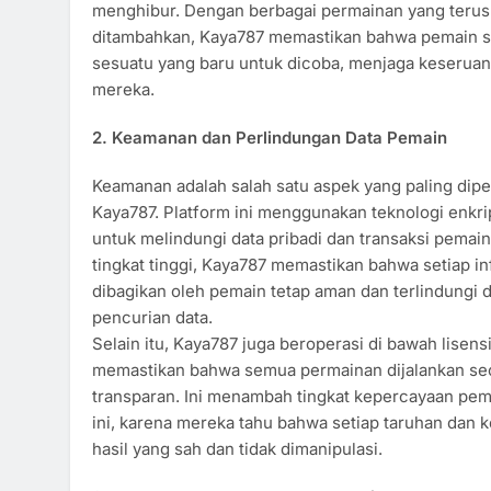
menghibur. Dengan berbagai permainan yang terus 
ditambahkan, Kaya787 memastikan bahwa pemain se
sesuatu yang baru untuk dicoba, menjaga keserua
mereka.
2.
Keamanan dan Perlindungan Data Pemain
Keamanan adalah salah satu aspek yang paling dipe
Kaya787. Platform ini menggunakan teknologi enkri
untuk melindungi data pribadi dan transaksi pemai
tingkat tinggi, Kaya787 memastikan bahwa setiap i
dibagikan oleh pemain tetap aman dan terlindungi 
pencurian data.
Selain itu, Kaya787 juga beroperasi di bawah lisens
memastikan bahwa semua permainan dijalankan sec
transparan. Ini menambah tingkat kepercayaan pem
ini, karena mereka tahu bahwa setiap taruhan dan
hasil yang sah dan tidak dimanipulasi.