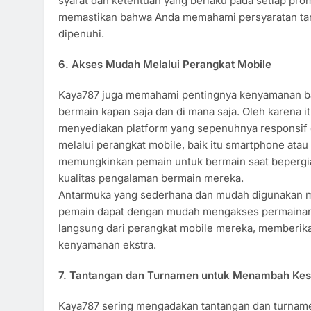
syarat dan ketentuan yang berlaku pada setiap pro
memastikan bahwa Anda memahami persyaratan tar
dipenuhi.
6.
Akses Mudah Melalui Perangkat Mobile
Kaya787 juga memahami pentingnya kenyamanan ba
bermain kapan saja dan di mana saja. Oleh karena i
menyediakan platform yang sepenuhnya responsif 
melalui perangkat mobile, baik itu smartphone atau t
memungkinkan pemain untuk bermain saat bepergia
kualitas pengalaman bermain mereka.
Antarmuka yang sederhana dan mudah digunakan 
pemain dapat dengan mudah mengakses permainan
langsung dari perangkat mobile mereka, memberikan
kenyamanan ekstra.
7.
Tantangan dan Turnamen untuk Menambah Kes
Kaya787 sering mengadakan tantangan dan turname