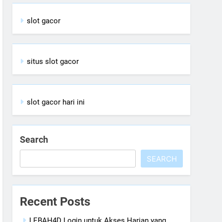
slot gacor
situs slot gacor
slot gacor hari ini
Search
SEARCH
Recent Posts
LEBAH4D Login untuk Akses Harian yang