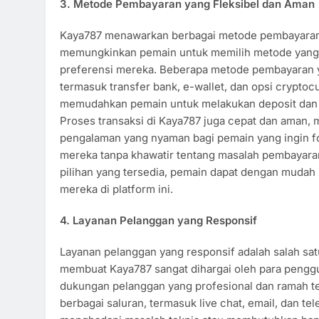
3.
Metode Pembayaran yang Fleksibel dan Aman
Kaya787 menawarkan berbagai metode pembayaran 
memungkinkan pemain untuk memilih metode yang 
preferensi mereka. Beberapa metode pembayaran 
termasuk transfer bank, e-wallet, dan opsi crypto
memudahkan pemain untuk melakukan deposit dan 
Proses transaksi di Kaya787 juga cepat dan aman,
pengalaman yang nyaman bagi pemain yang ingin f
mereka tanpa khawatir tentang masalah pembayara
pilihan yang tersedia, pemain dapat dengan mudah
mereka di platform ini.
4.
Layanan Pelanggan yang Responsif
Layanan pelanggan yang responsif adalah salah sat
membuat Kaya787 sangat dihargai oleh para pengg
dukungan pelanggan yang profesional dan ramah te
berbagai saluran, termasuk live chat, email, dan te