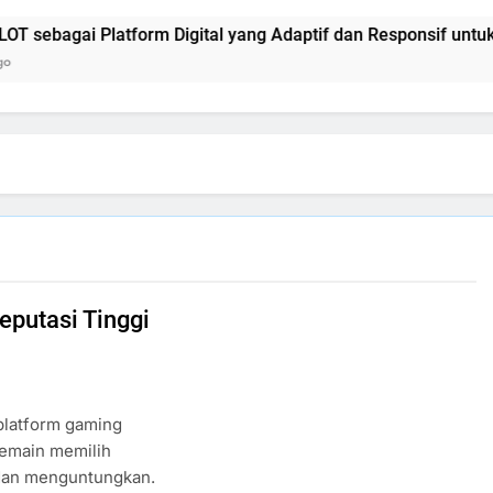
latform Digital yang Adaptif dan Responsif untuk Pengguna
putasi Tinggi
platform gaming
pemain memilih
 dan menguntungkan.