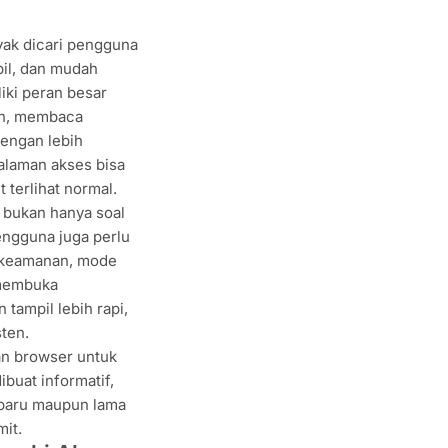
yak dicari pengguna
bil, dan mudah
iki peran besar
an, membaca
dengan lebih
alaman akses bisa
 terlihat normal.
bukan hanya soal
ngguna juga perlu
, keamanan, mode
 membuka
tampil lebih rapi,
sten.
an browser untuk
buat informatif,
 baru maupun lama
mit.