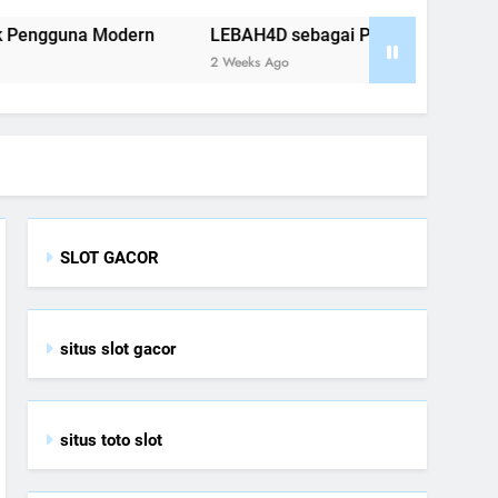
 Modern
LEBAH4D sebagai Platform Digital yang Adaptif
2 Weeks Ago
SLOT GACOR
situs slot gacor
situs toto slot