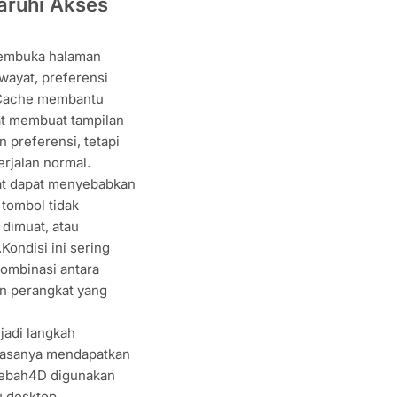
ruhi Akses
membuka halaman
iwayat, preferensi
n.Cache membantu
at membuat tampilan
 preferensi, tetapi
rjalan normal.
at dapat menyebabkan
tombol tidak
 dimuat, atau
Kondisi ini sering
kombinasi antara
an perangkat yang
jadi langkah
iasanya mendapatkan
 Lebah4D digunakan
au desktop.