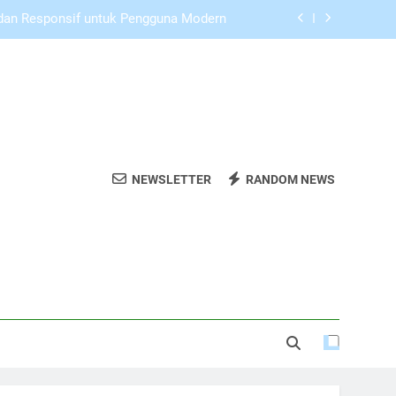
 dan Responsif untuk Pengguna Modern
rm Digital yang Adaptif dan Responsif
rm Digital yang Adaptif dan Responsif
n yang Lebih Fleksibel dan Terkendali
 dan Responsif untuk Pengguna Modern
NEWSLETTER
RANDOM NEWS
rm Digital yang Adaptif dan Responsif
rm Digital yang Adaptif dan Responsif
 Untuk Melengkapi Dekorasi Rumah Anda.