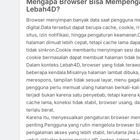
Mengapa Browser Bisa Mempenga
Lebah4D?
Browser menyimpan banyak data saat pengguna 
digital.Data tersebut dapat berupa cache, cookie, r
situs, izin notifikasi, hingga pengaturan keamana
halaman dimuat lebih cepat, tetapi cache lama dap
tidak sinkron.Cookie membantu menyimpan sesi dan
cookie bermasalah dapat membuat halaman tidak be
Dalam konteks Lebah4D, browser yang tidak teraw
beberapa kendala.Misalnya halaman lambat dibuka, 
merespons, tampilan tidak sesuai layar, menu gagal
pengguna perlu memuat ulang halaman berkali-kali.
terjadi bukan karena satu penyebab, tetapi karena 
cache lama, koneksi tidak stabil, browser usang, d
terlalu berat.
Karena itu, menyesuaikan pengaturan browser men
penting.Pengguna yang rutin mengelola browser b
pengalaman akses yang lebih stabil, terutama jika
untuk aktivitas harian melalui HP, laptop, tablet, at