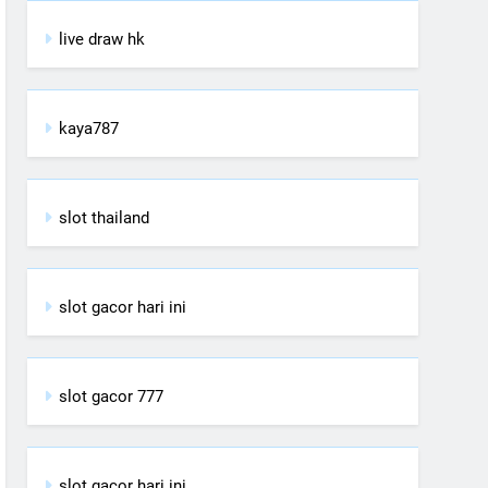
live draw hk
kaya787
slot thailand
slot gacor hari ini
slot gacor 777
slot gacor hari ini