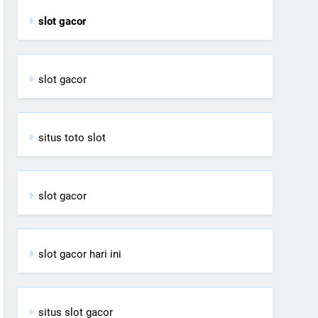
slot gacor
slot gacor
situs toto slot
slot gacor
slot gacor hari ini
situs slot gacor