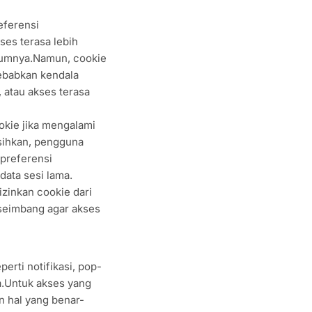
eferensi
es terasa lebih
elumnya.Namun, cookie
yebabkan kendala
, atau akses terasa
kie jika mengalami
sihkan, pengguna
preferensi
data sesi lama.
zinkan cookie dari
seimbang agar akses
erti notifikasi, pop-
a.Untuk akses yang
 hal yang benar-