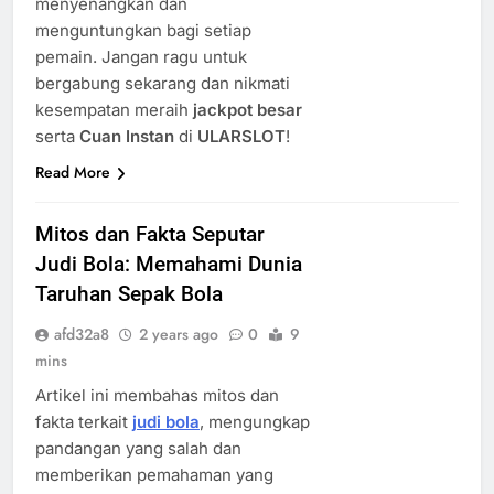
menyenangkan dan
menguntungkan bagi setiap
pemain. Jangan ragu untuk
bergabung sekarang dan nikmati
kesempatan meraih
jackpot besar
serta
Cuan Instan
di
ULARSLOT
!
Read More
Mitos dan Fakta Seputar
Judi Bola: Memahami Dunia
Taruhan Sepak Bola
afd32a8
2 years ago
0
9
mins
Artikel ini membahas mitos dan
fakta terkait
judi bola
, mengungkap
pandangan yang salah dan
memberikan pemahaman yang