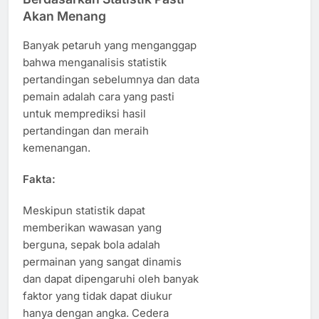
Akan Menang
Banyak petaruh yang menganggap
bahwa menganalisis statistik
pertandingan sebelumnya dan data
pemain adalah cara yang pasti
untuk memprediksi hasil
pertandingan dan meraih
kemenangan.
Fakta:
Meskipun statistik dapat
memberikan wawasan yang
berguna, sepak bola adalah
permainan yang sangat dinamis
dan dapat dipengaruhi oleh banyak
faktor yang tidak dapat diukur
hanya dengan angka. Cedera