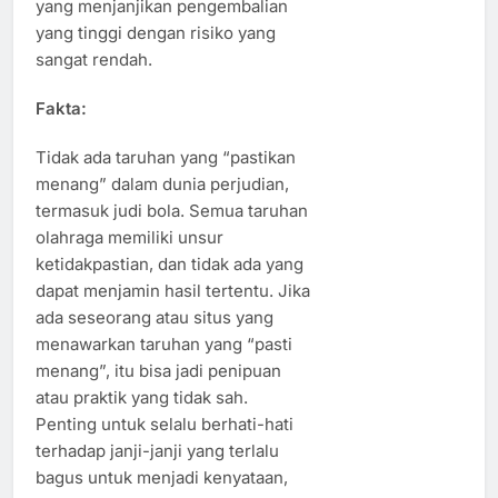
yang menjanjikan pengembalian
yang tinggi dengan risiko yang
sangat rendah.
Fakta:
Tidak ada taruhan yang “pastikan
menang” dalam dunia perjudian,
termasuk judi bola. Semua taruhan
olahraga memiliki unsur
ketidakpastian, dan tidak ada yang
dapat menjamin hasil tertentu. Jika
ada seseorang atau situs yang
menawarkan taruhan yang “pasti
menang”, itu bisa jadi penipuan
atau praktik yang tidak sah.
Penting untuk selalu berhati-hati
terhadap janji-janji yang terlalu
bagus untuk menjadi kenyataan,