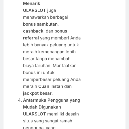
Menarik
ULARSLOT
juga
menawarkan berbagai
bonus sambutan
,
cashback
, dan
bonus
referral
yang memberi Anda
lebih banyak peluang untuk
meraih kemenangan lebih
besar tanpa menambah
biaya taruhan. Manfaatkan
bonus ini untuk
memperbesar peluang Anda
meraih
Cuan Instan
dan
jackpot besar
.
Antarmuka Pengguna yang
Mudah Digunakan
ULARSLOT
memiliki desain
situs yang sangat ramah
pengguna, yang