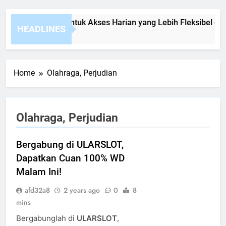
EBAH4D Login untuk Akses Harian yang Lebih Fleksibel dan Te
HEADLINES
 Weeks Ago
Home
Olahraga, Perjudian
Olahraga, Perjudian
Bergabung di ULARSLOT,
Dapatkan Cuan 100% WD
Malam Ini!
afd32a8
2 years ago
0
8
mins
Bergabunglah di
ULARSLOT
,