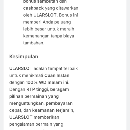
bonus sambutan
dan
cashback
yang ditawarkan
oleh
ULARSLOT
. Bonus ini
memberi Anda peluang
lebih besar untuk meraih
kemenangan tanpa biaya
tambahan.
Kesimpulan
ULARSLOT
adalah tempat terbaik
untuk menikmati
Cuan Instan
dengan
100% WD malam ini
.
Dengan
RTP tinggi
,
beragam
pilihan permainan yang
menguntungkan
,
pembayaran
cepat
, dan
keamanan terjamin
,
ULARSLOT
memberikan
pengalaman bermain yang