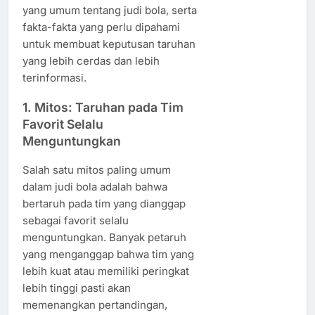
yang umum tentang judi bola, serta
fakta-fakta yang perlu dipahami
untuk membuat keputusan taruhan
yang lebih cerdas dan lebih
terinformasi.
1.
Mitos: Taruhan pada Tim
Favorit Selalu
Menguntungkan
Salah satu mitos paling umum
dalam judi bola adalah bahwa
bertaruh pada tim yang dianggap
sebagai favorit selalu
menguntungkan. Banyak petaruh
yang menganggap bahwa tim yang
lebih kuat atau memiliki peringkat
lebih tinggi pasti akan
memenangkan pertandingan,