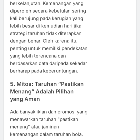
berkelanjutan. Kemenangan yang
diperoleh secara kebetulan sering
kali berujung pada kerugian yang
lebih besar di kemudian hari jika
strategi taruhan tidak diterapkan
dengan benar. Oleh karena itu,
penting untuk memiliki pendekatan
yang lebih terencana dan
berdasarkan data daripada sekadar
berharap pada keberuntungan.
5.
Mitos: Taruhan “Pastikan
Menang” Adalah Pilihan
yang Aman
Ada banyak iklan dan promosi yang
menawarkan taruhan “pastikan
menang” atau jaminan
kemenangan dalam taruhan bola,