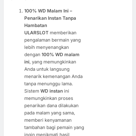
100% WD Malam Ini –
Penarikan Instan Tanpa
Hambatan
ULARSLOT
memberikan
pengalaman bermain yang
lebih menyenangkan
dengan
100% WD malam
ini
, yang memungkinkan
Anda untuk langsung
menarik kemenangan Anda
tanpa menunggu lama.
Sistem
WD instan
ini
memungkinkan proses
penarikan dana dilakukan
pada malam yang sama,
memberi kenyamanan
tambahan bagi pemain yang
ingin menikmati hasil