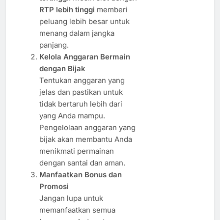
RTP lebih tinggi
memberi
peluang lebih besar untuk
menang dalam jangka
panjang.
Kelola Anggaran Bermain
dengan Bijak
Tentukan anggaran yang
jelas dan pastikan untuk
tidak bertaruh lebih dari
yang Anda mampu.
Pengelolaan anggaran yang
bijak akan membantu Anda
menikmati permainan
dengan santai dan aman.
Manfaatkan Bonus dan
Promosi
Jangan lupa untuk
memanfaatkan semua