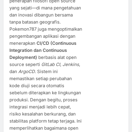
penerapan filosofi open source
yang sejati—di mana pengetahuan
dan inovasi dibangun bersama
tanpa batasan geografis.
Pokemon787 juga mengoptimalkan
pengembangan aplikasi dengan
menerapkan
CI/CD (Continuous
Integration dan Continuous
Deployment)
berbasis alat open
source seperti
GitLab CI
,
Jenkins
,
dan
ArgoCD
. Sistem ini
memastikan setiap perubahan
kode diuji secara otomatis
sebelum diterapkan ke lingkungan
produksi. Dengan begitu, proses
integrasi menjadi lebih cepat,
risiko kesalahan berkurang, dan
stabilitas platform tetap terjaga. Ini
memperlihatkan bagaimana open