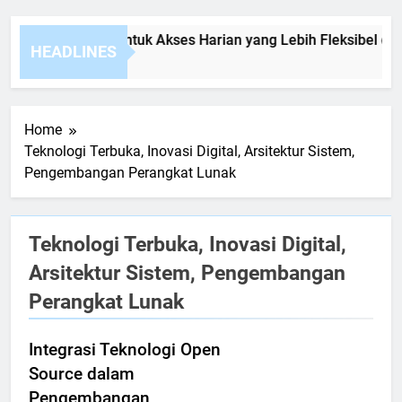
BAH4D Login untuk Akses Harian yang Lebih Fleksibel dan Te
HEADLINES
Weeks Ago
Home
Teknologi Terbuka, Inovasi Digital, Arsitektur Sistem,
Pengembangan Perangkat Lunak
Teknologi Terbuka, Inovasi Digital,
Arsitektur Sistem, Pengembangan
Perangkat Lunak
Integrasi Teknologi Open
Source dalam
Pengembangan