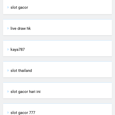
slot gacor
live draw hk
kaya787
slot thailand
slot gacor hari ini
slot gacor 777