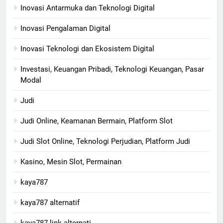
Inovasi Antarmuka dan Teknologi Digital
Inovasi Pengalaman Digital
Inovasi Teknologi dan Ekosistem Digital
Investasi, Keuangan Pribadi, Teknologi Keuangan, Pasar
Modal
Judi
Judi Online, Keamanan Bermain, Platform Slot
Judi Slot Online, Teknologi Perjudian, Platform Judi
Kasino, Mesin Slot, Permainan
kaya787
kaya787 alternatif
kaya787 link alternati