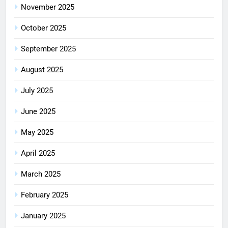
November 2025
October 2025
September 2025
August 2025
July 2025
June 2025
May 2025
April 2025
March 2025
February 2025
January 2025