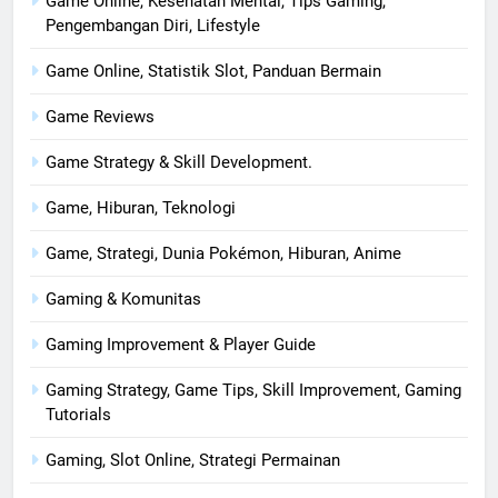
Game Online, Kesehatan Mental, Tips Gaming,
Pengembangan Diri, Lifestyle
Game Online, Statistik Slot, Panduan Bermain
Game Reviews
Game Strategy & Skill Development.
Game, Hiburan, Teknologi
Game, Strategi, Dunia Pokémon, Hiburan, Anime
Gaming & Komunitas
Gaming Improvement & Player Guide
Gaming Strategy, Game Tips, Skill Improvement, Gaming
Tutorials
Gaming, Slot Online, Strategi Permainan