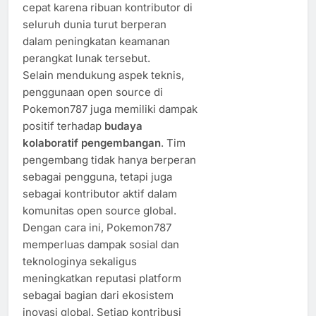
cepat karena ribuan kontributor di
seluruh dunia turut berperan
dalam peningkatan keamanan
perangkat lunak tersebut.
Selain mendukung aspek teknis,
penggunaan open source di
Pokemon787 juga memiliki dampak
positif terhadap
budaya
kolaboratif pengembangan
. Tim
pengembang tidak hanya berperan
sebagai pengguna, tetapi juga
sebagai kontributor aktif dalam
komunitas open source global.
Dengan cara ini, Pokemon787
memperluas dampak sosial dan
teknologinya sekaligus
meningkatkan reputasi platform
sebagai bagian dari ekosistem
inovasi global. Setiap kontribusi