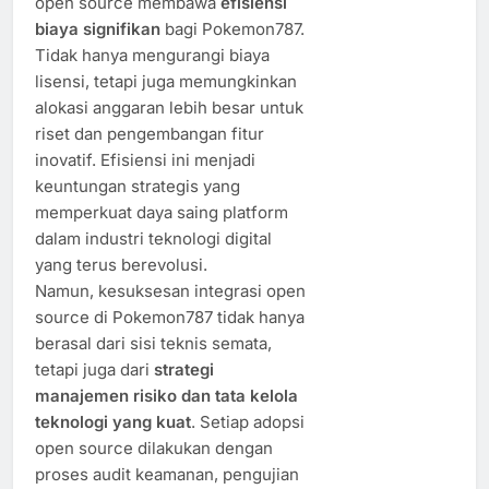
open source membawa
efisiensi
biaya signifikan
bagi Pokemon787.
Tidak hanya mengurangi biaya
lisensi, tetapi juga memungkinkan
alokasi anggaran lebih besar untuk
riset dan pengembangan fitur
inovatif. Efisiensi ini menjadi
keuntungan strategis yang
memperkuat daya saing platform
dalam industri teknologi digital
yang terus berevolusi.
Namun, kesuksesan integrasi open
source di Pokemon787 tidak hanya
berasal dari sisi teknis semata,
tetapi juga dari
strategi
manajemen risiko dan tata kelola
teknologi yang kuat
. Setiap adopsi
open source dilakukan dengan
proses audit keamanan, pengujian