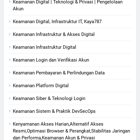
Keamanan Digital | Teknologi & Privasi | Pengelolaan
Akun
Keamanan Digital, Infrastruktur IT, Kaya787
Keamanan Infrastruktur & Akses Digital
Keamanan Infrastruktur Digital
Keamanan Login dan Verifikasi Akun
Keamanan Pembayaran & Perlindungan Data
Keamanan Platform Digital
Keamanan Siber & Teknologi Login
Keamanan Sistem & Praktik DevSecOps
Kenyamanan Akses Harian,Alternatif Akses
Resmi,Optimasi Browser & Perangkat,Stabilitas Jaringan
dan Performa,Keamanan Akun & Privasi