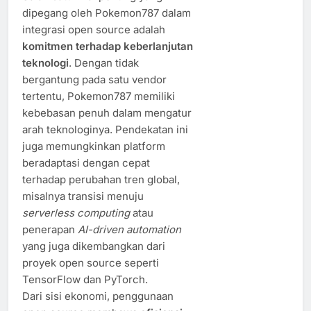
dipegang oleh Pokemon787 dalam
integrasi open source adalah
komitmen terhadap keberlanjutan
teknologi
. Dengan tidak
bergantung pada satu vendor
tertentu, Pokemon787 memiliki
kebebasan penuh dalam mengatur
arah teknologinya. Pendekatan ini
juga memungkinkan platform
beradaptasi dengan cepat
terhadap perubahan tren global,
misalnya transisi menuju
serverless computing
atau
penerapan
AI-driven automation
yang juga dikembangkan dari
proyek open source seperti
TensorFlow dan PyTorch.
Dari sisi ekonomi, penggunaan