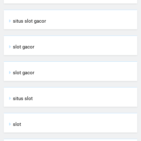
situs slot gacor
slot gacor
slot gacor
situs slot
slot