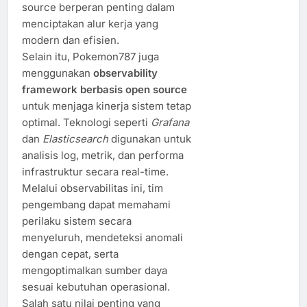
source berperan penting dalam
menciptakan alur kerja yang
modern dan efisien.
Selain itu, Pokemon787 juga
menggunakan
observability
framework berbasis open source
untuk menjaga kinerja sistem tetap
optimal. Teknologi seperti
Grafana
dan
Elasticsearch
digunakan untuk
analisis log, metrik, dan performa
infrastruktur secara real-time.
Melalui observabilitas ini, tim
pengembang dapat memahami
perilaku sistem secara
menyeluruh, mendeteksi anomali
dengan cepat, serta
mengoptimalkan sumber daya
sesuai kebutuhan operasional.
Salah satu nilai penting yang