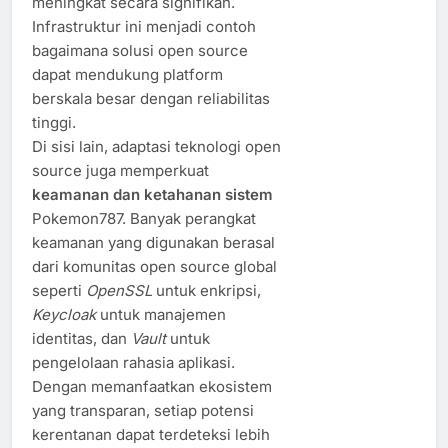
meningkat secara signifikan.
Infrastruktur ini menjadi contoh
bagaimana solusi open source
dapat mendukung platform
berskala besar dengan reliabilitas
tinggi.
Di sisi lain, adaptasi teknologi open
source juga memperkuat
keamanan dan ketahanan sistem
Pokemon787. Banyak perangkat
keamanan yang digunakan berasal
dari komunitas open source global
seperti
OpenSSL
untuk enkripsi,
Keycloak
untuk manajemen
identitas, dan
Vault
untuk
pengelolaan rahasia aplikasi.
Dengan memanfaatkan ekosistem
yang transparan, setiap potensi
kerentanan dapat terdeteksi lebih