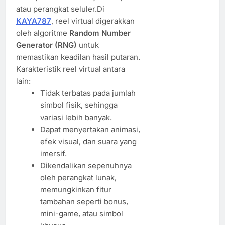
atau perangkat seluler.Di
KAYA787
, reel virtual digerakkan
oleh algoritme
Random Number
Generator (RNG)
untuk
memastikan keadilan hasil putaran.
Karakteristik reel virtual antara
lain:
Tidak terbatas pada jumlah
simbol fisik, sehingga
variasi lebih banyak.
Dapat menyertakan animasi,
efek visual, dan suara yang
imersif.
Dikendalikan sepenuhnya
oleh perangkat lunak,
memungkinkan fitur
tambahan seperti bonus,
mini-game, atau simbol