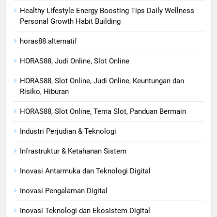
Healthy Lifestyle Energy Boosting Tips Daily Wellness
Personal Growth Habit Building
horas88 alternatif
HORAS88, Judi Online, Slot Online
HORAS88, Slot Online, Judi Online, Keuntungan dan
Risiko, Hiburan
HORAS88, Slot Online, Tema Slot, Panduan Bermain
Industri Perjudian & Teknologi
Infrastruktur & Ketahanan Sistem
Inovasi Antarmuka dan Teknologi Digital
Inovasi Pengalaman Digital
Inovasi Teknologi dan Ekosistem Digital