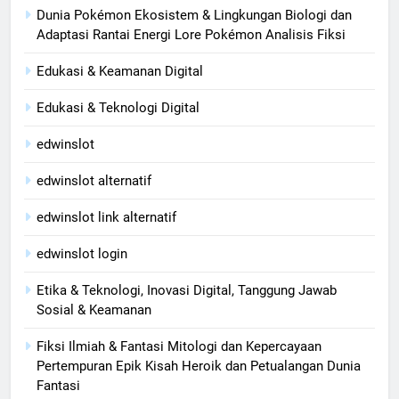
Dunia Pokémon Ekosistem & Lingkungan Biologi dan
Adaptasi Rantai Energi Lore Pokémon Analisis Fiksi
Edukasi & Keamanan Digital
Edukasi & Teknologi Digital
edwinslot
edwinslot alternatif
edwinslot link alternatif
edwinslot login
Etika & Teknologi, Inovasi Digital, Tanggung Jawab
Sosial & Keamanan
Fiksi Ilmiah & Fantasi Mitologi dan Kepercayaan
Pertempuran Epik Kisah Heroik dan Petualangan Dunia
Fantasi