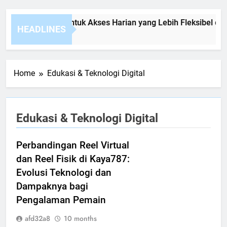
BAH4D Login untuk Akses Harian yang Lebih Fleksibel dan Te
HEADLINES
Weeks Ago
Home
Edukasi & Teknologi Digital
Edukasi & Teknologi Digital
Perbandingan Reel Virtual
dan Reel Fisik di Kaya787:
Evolusi Teknologi dan
Dampaknya bagi
Pengalaman Pemain
afd32a8
10 months