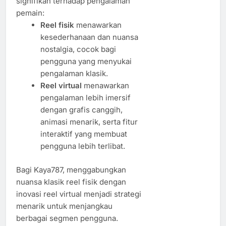
signifikan terhadap pengalaman
pemain:
Reel fisik
menawarkan
kesederhanaan dan nuansa
nostalgia, cocok bagi
pengguna yang menyukai
pengalaman klasik.
Reel virtual
menawarkan
pengalaman lebih imersif
dengan grafis canggih,
animasi menarik, serta fitur
interaktif yang membuat
pengguna lebih terlibat.
Bagi Kaya787, menggabungkan
nuansa klasik reel fisik dengan
inovasi reel virtual menjadi strategi
menarik untuk menjangkau
berbagai segmen pengguna.