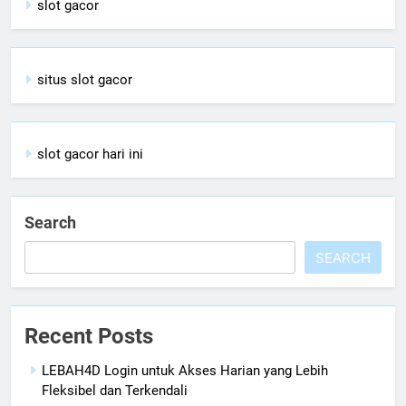
slot gacor
situs slot gacor
slot gacor hari ini
Search
SEARCH
Recent Posts
LEBAH4D Login untuk Akses Harian yang Lebih
Fleksibel dan Terkendali