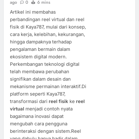
ago
0
6 mins
Artikel ini membahas
perbandingan reel virtual dan reel
fisik di Kaya787, mulai dari konsep,
cara kerja, kelebihan, kekurangan,
hingga dampaknya terhadap
pengalaman bermain dalam
ekosistem digital modern.
Perkembangan teknologi digital
telah membawa perubahan
signifikan dalam desain dan
mekanisme permainan interaktif.Di
platform seperti Kaya787,
transformasi dari
reel fisik
ke
reel
virtual
menjadi contoh nyata
bagaimana inovasi dapat
mengubah cara pengguna
berinteraksi dengan sistem.Reel
yang dahulu hanya hadir dalam