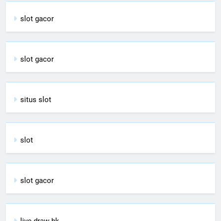
slot gacor
slot gacor
situs slot
slot
slot gacor
live draw hk