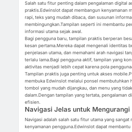
Salah satu fitur penting dalam pengalaman digital 
praktis.Edwin­slot dapat membangun kenyamanan m
rapi, teks yang mudah dibaca, dan susunan informas
membingungkan.Tampilan seperti ini membantu 
informasi utama sejak awal.
Bagi pengguna baru, tampilan praktis berperan b
kesan pertama.Mereka dapat mengenali identitas 
penjelasan utama, dan memahami arah navigasi tan
terlalu lama.Bagi pengguna aktif, tampilan yang k
aktivitas menjadi lebih cepat karena pola pengguna
Tampilan praktis juga penting untuk akses mobile
membuka Edwinslot melalui ponsel membutuhkan h
tombol yang mudah dijangkau, dan menu yang tidak
dalam.Dengan tampilan yang tertata, pengalaman dig
efisien.
Navigasi Jelas untuk Mengurangi
Navigasi adalah salah satu fitur utama yang sanga
kenyamanan pengguna.Edwin­slot dapat membantu