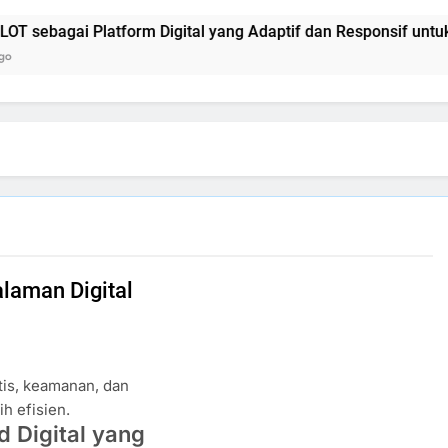
latform Digital yang Adaptif dan Responsif untuk Pengguna
alaman Digital
tis, keamanan, dan
h efisien.
 Digital yang