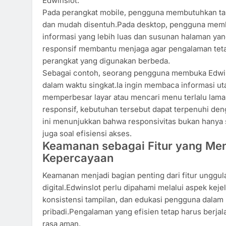
Edwinslot.
Pada perangkat mobile, pengguna membutuhkan ta
dan mudah disentuh.Pada desktop, pengguna mem
informasi yang lebih luas dan susunan halaman yan
responsif membantu menjaga agar pengalaman te
perangkat yang digunakan berbeda.
Sebagai contoh, seorang pengguna membuka Edwin
dalam waktu singkat.Ia ingin membaca informasi u
memperbesar layar atau mencari menu terlalu lama.
responsif, kebutuhan tersebut dapat terpenuhi deng
ini menunjukkan bahwa responsivitas bukan hanya s
juga soal efisiensi akses.
Keamanan sebagai Fitur yang Me
Kepercayaan
Keamanan menjadi bagian penting dari fitur unggu
digital.Edwin­slot perlu dipahami melalui aspek keje
konsistensi tampilan, dan edukasi pengguna dalam
pribadi.Pengalaman yang efisien tetap harus berj
rasa aman.