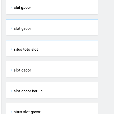
slot gacor
slot gacor
situs toto slot
slot gacor
slot gacor hari ini
situs slot gacor