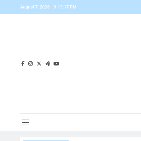
Skip
August 7, 2026
9:13:18 PM
to
content
Pat
Temukan B