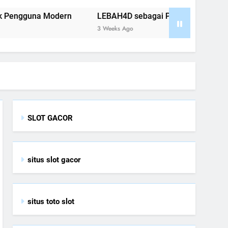
 Modern
LEBAH4D sebagai Platform Digital yang Adaptif
3 Weeks Ago
SLOT GACOR
situs slot gacor
situs toto slot