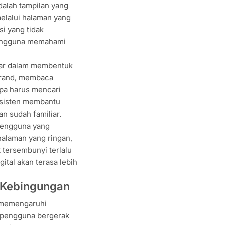
adalah tampilan yang
elalui halaman yang
i yang tidak
pengguna memahami
esar dalam membentuk
brand, membaca
pa harus mencari
onsisten membantu
an sudah familiar.
.Pengguna yang
alaman yang ringan,
 tersembunyi terlalu
ital akan terasa lebih
 Kebingungan
t memengaruhi
 pengguna bergerak