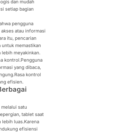
 logis dan mudah
i setiap bagian
 bahwa pengguna
akses atau informasi
ra itu, pencarian
a untuk memastikan
 lebih meyakinkan.
sa kontrol.Pengguna
rmasi yang dibaca,
ingung.Rasa kontrol
ng efisien.
Berbagai
melalui satu
pergian, tablet saat
 lebih luas.Karena
endukung efisiensi