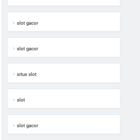
slot gacor
slot gacor
situs slot
slot
slot gacor