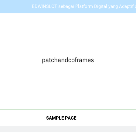
EDWINSLOT sebagai Platform Digital yang Adaptif
LEBAH4D sebagai Platfo
KAYA787 sebagai Platfo
LEBAH4D Login untuk Akses Haria
EDWINSLOT sebagai Platform Digital yang Adaptif
LEBAH4D sebagai Platfo
KAYA787 sebagai Platfo
ch & Co Frames
ingkai Foto Unik Dan Personal Dari Patch & Co Frames. Cocok
SAMPLE PAGE