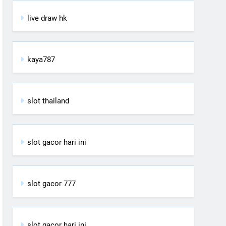
live draw hk
kaya787
slot thailand
slot gacor hari ini
slot gacor 777
slot gacor hari ini