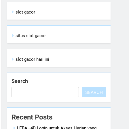
slot gacor
situs slot gacor
slot gacor hari ini
Search
SEARCH
Recent Posts
LEBAH4D Login untuk Akses Harian yang