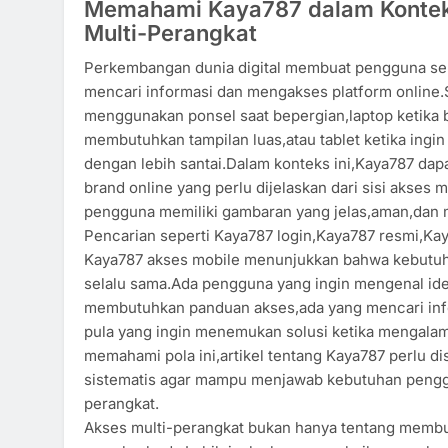
Memahami Kaya787 dalam Konte
Multi-Perangkat
Perkembangan dunia digital membuat pengguna sem
mencari informasi dan mengakses platform online.
menggunakan ponsel saat bepergian,laptop ketika 
membutuhkan tampilan luas,atau tablet ketika ingi
dengan lebih santai.Dalam konteks ini,Kaya787 dap
brand online yang perlu dijelaskan dari sisi akses 
pengguna memiliki gambaran yang jelas,aman,dan m
Pencarian seperti Kaya787 login,Kaya787 resmi,Kaya
Kaya787 akses mobile menunjukkan bahwa kebutuh
selalu sama.Ada pengguna yang ingin mengenal ide
membutuhkan panduan akses,ada yang mencari inf
pula yang ingin menemukan solusi ketika mengala
memahami pola ini,artikel tentang Kaya787 perlu d
sistematis agar mampu menjawab kebutuhan pengg
perangkat.
Akses multi-perangkat bukan hanya tentang membu