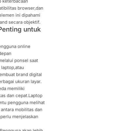
p keterbacaan
tibilitas browser,dan
lemen ini dipahami
nd secara objektif.
enting untuk
engguna online
 depan
elalui ponsel saat
 laptop,atau
embuat brand digital
rbagai ukuran layar.
da memiliki
kas dan cepat.Laptop
ntu pengguna melihat
antara mobilitas dan
 perlu menjelaskan
Pengguna akan lebih