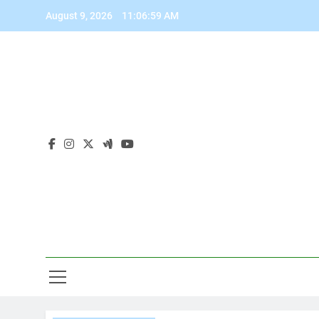
Skip
August 9, 2026
11:07:00 AM
to
content
Pat
Temukan B