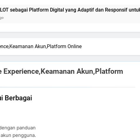
Platform Digital yang Adaptif dan Responsif untuk Pengguna
ience,Keamanan Akun,Platform Online
ce Experience,Keamanan Akun,Platform
i Berbagai
t dengan panduan
n akun pengguna.