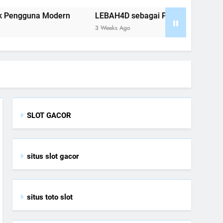
 Modern
LEBAH4D sebagai Platform Digital yang Adaptif
3 Weeks Ago
SLOT GACOR
situs slot gacor
situs toto slot