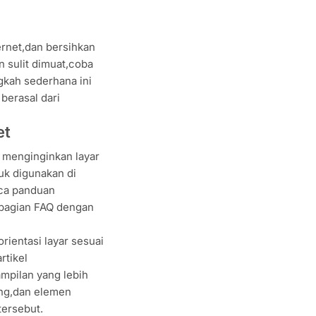
ernet,dan bersihkan
n sulit dimuat,coba
gkah sederhana ini
erasal dari
et
 menginginkan layar
tuk digunakan di
aca panduan
 bagian FAQ dengan
ientasi layar sesuai
rtikel
mpilan yang lebih
ing,dan elemen
tersebut.