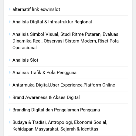
alternatif link edwinslot
Analisis Digital & Infrastruktur Regional
Analisis Simbol Visual, Studi Ritme Putaran, Evaluasi
Dinamika Reel, Observasi Sistem Modern, Riset Pola
Operasional
Analisis Slot
Analisis Trafik & Pola Pengguna
Antarmuka Digital,User Experience,Platform Online
Brand Awareness & Akses Digital
Branding Digital dan Pengalaman Pengguna
Budaya & Tradisi, Antropologi, Ekonomi Sosial,
Kehidupan Masyarakat, Sejarah & Identitas