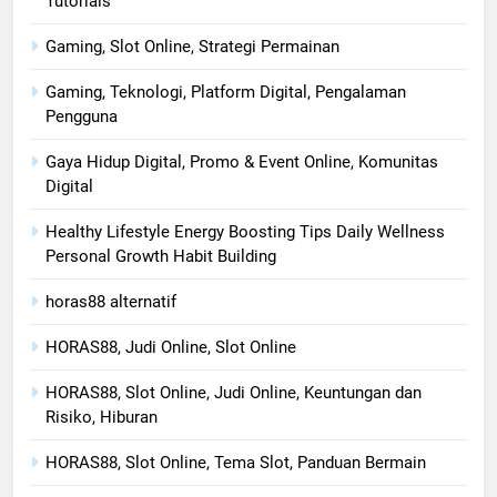
Tutorials
Gaming, Slot Online, Strategi Permainan
Gaming, Teknologi, Platform Digital, Pengalaman
Pengguna
Gaya Hidup Digital, Promo & Event Online, Komunitas
Digital
Healthy Lifestyle Energy Boosting Tips Daily Wellness
Personal Growth Habit Building
horas88 alternatif
HORAS88, Judi Online, Slot Online
HORAS88, Slot Online, Judi Online, Keuntungan dan
Risiko, Hiburan
HORAS88, Slot Online, Tema Slot, Panduan Bermain