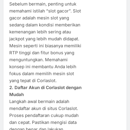
Sebelum bermain, penting untuk
memahami istilah “slot gacor”. Slot
gacor adalah mesin slot yang
sedang dalam kondisi memberikan
kemenangan lebih sering atau
jackpot yang lebih mudah didapat.
Mesin seperti ini biasanya memiliki
RTP tinggi dan fitur bonus yang
menguntungkan. Memahami
konsep ini membantu Anda lebih
fokus dalam memilih mesin slot
yang tepat di Corlaslot.
2. Daftar Akun di Corlaslot dengan
Mudah
Langkah awal bermain adalah
mendaftar akun di situs Corlaslot.
Proses pendaftaran cukup mudah
dan cepat. Pastikan mengisi data
dengan benar dan lakukan