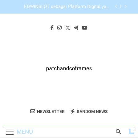
Skip
LEBAH4D sebagai Platform Digital yang Adaptif
to
dan Responsif
content
KAYA787 sebagai Platform Digital yang Adaptif
dan Responsif
LEBAH4D Login untuk Akses Harian yang Lebih
Fleksibel dan Terkendali
EDWINSLOT sebagai Platform Digital yang
Adaptif dan Responsif untuk Pengguna Modern
LEBAH4D sebagai Platform Digital yang Adaptif
dan Responsif
KAYA787 sebagai Platform Digital yang Adaptif
dan Responsif
Patch & Co
Temukan Bingkai Foto Unik Dan Personal
NEWSLETTER
RANDOM NEWS
Frames
Dari Patch & Co Frames. Cocok Untuk
Melengkapi Dekorasi Rumah Anda.
MENU