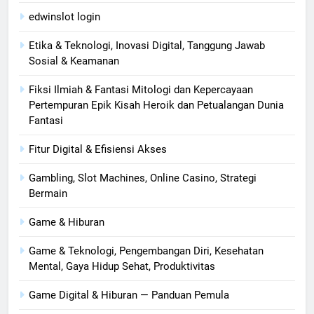
edwinslot login
Etika & Teknologi, Inovasi Digital, Tanggung Jawab
Sosial & Keamanan
Fiksi Ilmiah & Fantasi Mitologi dan Kepercayaan
Pertempuran Epik Kisah Heroik dan Petualangan Dunia
Fantasi
Fitur Digital & Efisiensi Akses
Gambling, Slot Machines, Online Casino, Strategi
Bermain
Game & Hiburan
Game & Teknologi, Pengembangan Diri, Kesehatan
Mental, Gaya Hidup Sehat, Produktivitas
Game Digital & Hiburan — Panduan Pemula