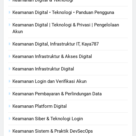
Keamanan Digital • Teknologi • Panduan Pengguna
Keamanan Digital | Teknologi & Privasi | Pengelolaan
Akun
Keamanan Digital, Infrastruktur IT, Kaya787
Keamanan Infrastruktur & Akses Digital
Keamanan Infrastruktur Digital
Keamanan Login dan Verifikasi Akun
Keamanan Pembayaran & Perlindungan Data
Keamanan Platform Digital
Keamanan Siber & Teknologi Login
Keamanan Sistem & Praktik DevSecOps