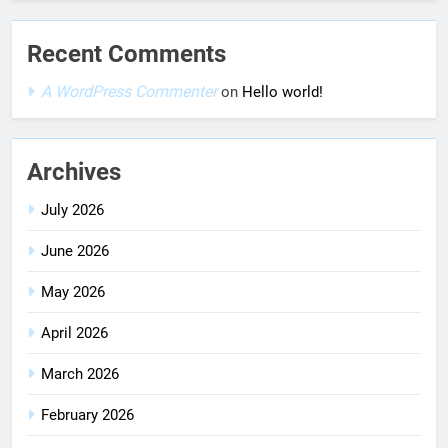
Recent Comments
A WordPress Commenter
on
Hello world!
Archives
July 2026
June 2026
May 2026
April 2026
March 2026
February 2026