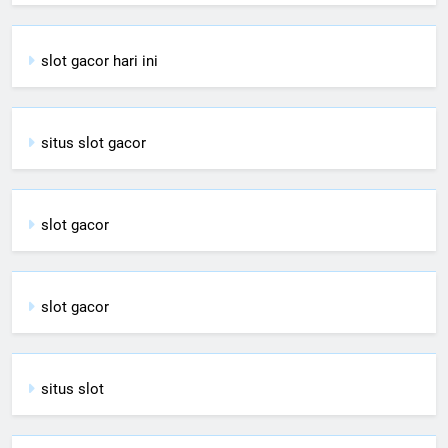
slot gacor hari ini
situs slot gacor
slot gacor
slot gacor
situs slot