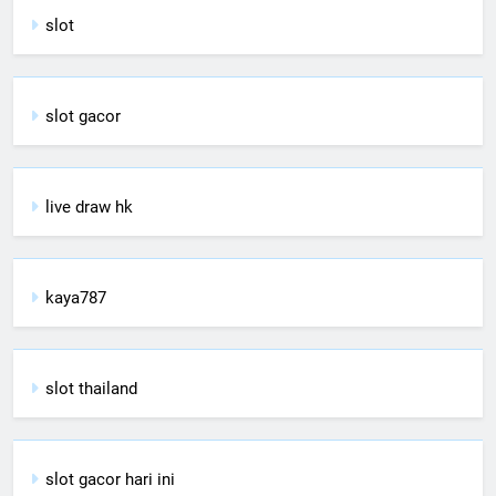
slot
slot gacor
live draw hk
kaya787
slot thailand
slot gacor hari ini