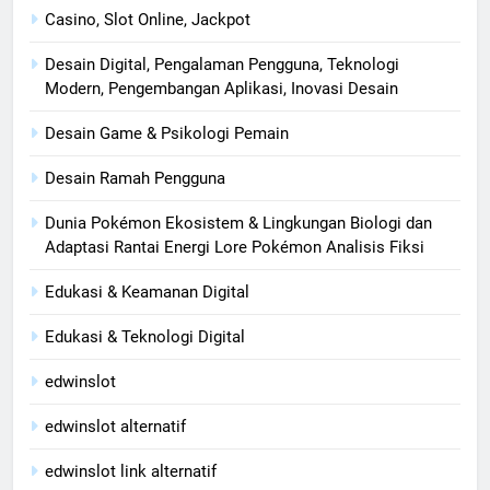
Casino, Slot Online, Jackpot
Desain Digital, Pengalaman Pengguna, Teknologi
Modern, Pengembangan Aplikasi, Inovasi Desain
Desain Game & Psikologi Pemain
Desain Ramah Pengguna
Dunia Pokémon Ekosistem & Lingkungan Biologi dan
Adaptasi Rantai Energi Lore Pokémon Analisis Fiksi
Edukasi & Keamanan Digital
Edukasi & Teknologi Digital
edwinslot
edwinslot alternatif
edwinslot link alternatif