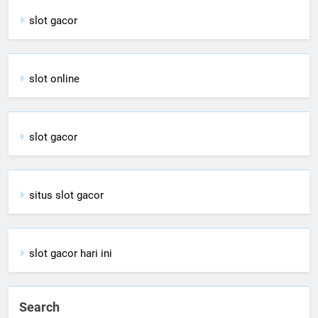
slot gacor
slot online
slot gacor
situs slot gacor
slot gacor hari ini
Search