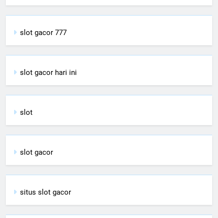
slot gacor 777
slot gacor hari ini
slot
slot gacor
situs slot gacor