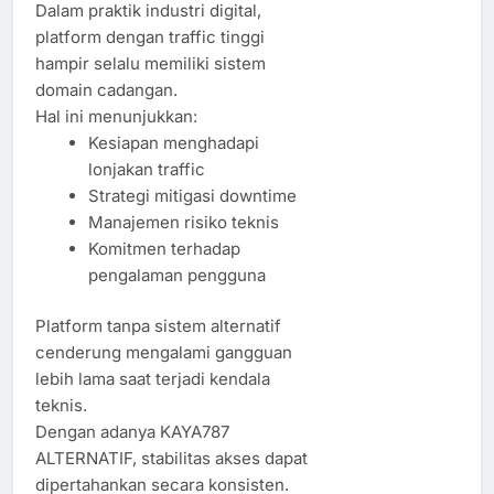
Dalam praktik industri digital,
platform dengan traffic tinggi
hampir selalu memiliki sistem
domain cadangan.
Hal ini menunjukkan:
Kesiapan menghadapi
lonjakan traffic
Strategi mitigasi downtime
Manajemen risiko teknis
Komitmen terhadap
pengalaman pengguna
Platform tanpa sistem alternatif
cenderung mengalami gangguan
lebih lama saat terjadi kendala
teknis.
Dengan adanya KAYA787
ALTERNATIF, stabilitas akses dapat
dipertahankan secara konsisten.