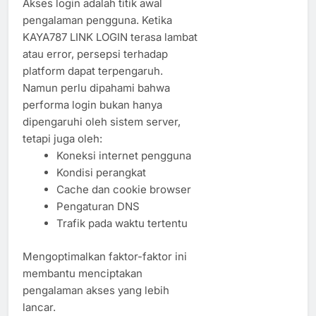
Akses login adalah titik awal
pengalaman pengguna. Ketika
KAYA787 LINK LOGIN terasa lambat
atau error, persepsi terhadap
platform dapat terpengaruh.
Namun perlu dipahami bahwa
performa login bukan hanya
dipengaruhi oleh sistem server,
tetapi juga oleh:
Koneksi internet pengguna
Kondisi perangkat
Cache dan cookie browser
Pengaturan DNS
Trafik pada waktu tertentu
Mengoptimalkan faktor-faktor ini
membantu menciptakan
pengalaman akses yang lebih
lancar.