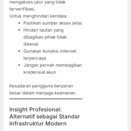
mengakses jalur yang tidak
terverifikasi.
Untuk menghindari kendala:
Pastikan sumber akses jelas
Hindari tautan yang
dibagikan pihak tidak
dikenal
Gunakan koneksi internet
terpercaya
Jangan pernah membagikan
kredensial akun
Kesadaran pengguna berperan
besar dalam menjaga keamanan.
Insight Profesional:
Alternatif sebagai Standar
Infrastruktur Modern