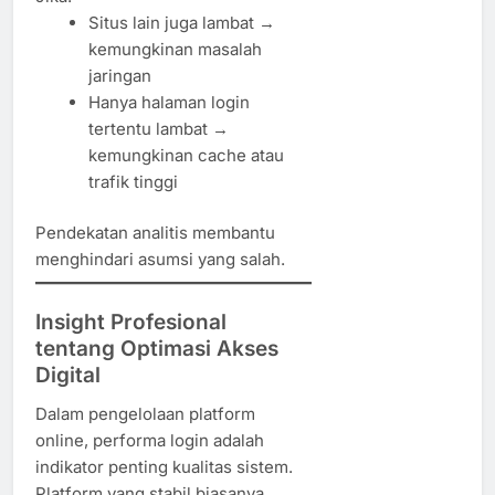
Situs lain juga lambat →
kemungkinan masalah
jaringan
Hanya halaman login
tertentu lambat →
kemungkinan cache atau
trafik tinggi
Pendekatan analitis membantu
menghindari asumsi yang salah.
Insight Profesional
tentang Optimasi Akses
Digital
Dalam pengelolaan platform
online, performa login adalah
indikator penting kualitas sistem.
Platform yang stabil biasanya