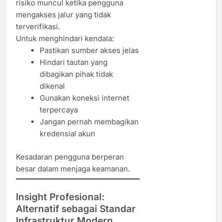
risiko muncul ketika pengguna
mengakses jalur yang tidak
terverifikasi.
Untuk menghindari kendala:
Pastikan sumber akses jelas
Hindari tautan yang
dibagikan pihak tidak
dikenal
Gunakan koneksi internet
terpercaya
Jangan pernah membagikan
kredensial akun
Kesadaran pengguna berperan
besar dalam menjaga keamanan.
Insight Profesional:
Alternatif sebagai Standar
Infrastruktur Modern