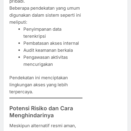
pribadi.
Beberapa pendekatan yang umum
digunakan dalam sistem seperti ini
meliputi:
Penyimpanan data
terenkripsi
Pembatasan akses internal
Audit keamanan berkala
Pengawasan aktivitas
mencurigakan
Pendekatan ini menciptakan
lingkungan akses yang lebih
terpercaya.
Potensi Risiko dan Cara
Menghindarinya
Meskipun alternatif resmi aman,