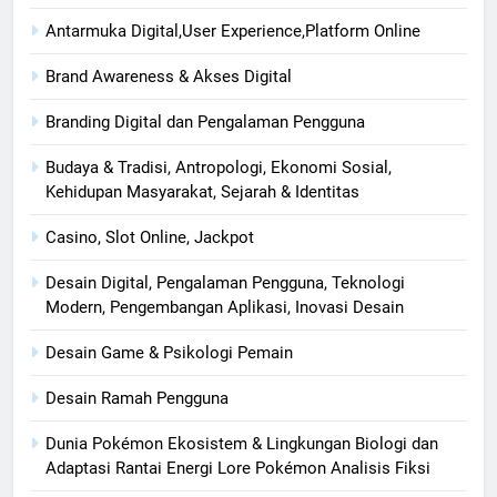
Antarmuka Digital,User Experience,Platform Online
Brand Awareness & Akses Digital
Branding Digital dan Pengalaman Pengguna
Budaya & Tradisi, Antropologi, Ekonomi Sosial,
Kehidupan Masyarakat, Sejarah & Identitas
Casino, Slot Online, Jackpot
Desain Digital, Pengalaman Pengguna, Teknologi
Modern, Pengembangan Aplikasi, Inovasi Desain
Desain Game & Psikologi Pemain
Desain Ramah Pengguna
Dunia Pokémon Ekosistem & Lingkungan Biologi dan
Adaptasi Rantai Energi Lore Pokémon Analisis Fiksi