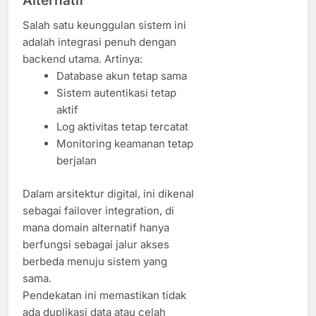
Alternatif
Salah satu keunggulan sistem ini
adalah integrasi penuh dengan
backend utama. Artinya:
Database akun tetap sama
Sistem autentikasi tetap
aktif
Log aktivitas tetap tercatat
Monitoring keamanan tetap
berjalan
Dalam arsitektur digital, ini dikenal
sebagai failover integration, di
mana domain alternatif hanya
berfungsi sebagai jalur akses
berbeda menuju sistem yang
sama.
Pendekatan ini memastikan tidak
ada duplikasi data atau celah