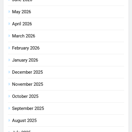
May 2026
April 2026
March 2026
February 2026
January 2026
December 2025
November 2025
October 2025
September 2025
August 2025