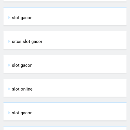
slot gacor
situs slot gacor
slot gacor
slot online
slot gacor