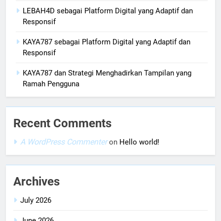
LEBAH4D sebagai Platform Digital yang Adaptif dan
Responsif
KAYA787 sebagai Platform Digital yang Adaptif dan
Responsif
KAYA787 dan Strategi Menghadirkan Tampilan yang
Ramah Pengguna
Recent Comments
A WordPress Commenter
on
Hello world!
Archives
July 2026
June 2026