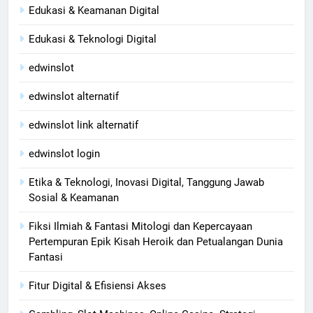
Edukasi & Keamanan Digital
Edukasi & Teknologi Digital
edwinslot
edwinslot alternatif
edwinslot link alternatif
edwinslot login
Etika & Teknologi, Inovasi Digital, Tanggung Jawab
Sosial & Keamanan
Fiksi Ilmiah & Fantasi Mitologi dan Kepercayaan
Pertempuran Epik Kisah Heroik dan Petualangan Dunia
Fantasi
Fitur Digital & Efisiensi Akses