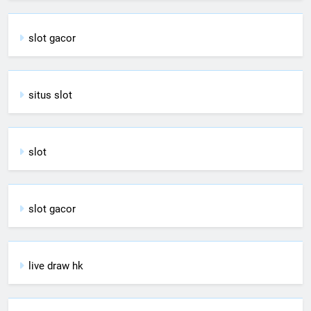
slot gacor
situs slot
slot
slot gacor
live draw hk