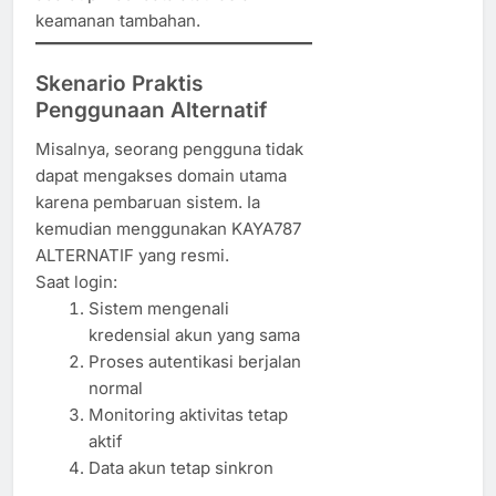
keamanan tambahan.
Skenario Praktis
Penggunaan Alternatif
Misalnya, seorang pengguna tidak
dapat mengakses domain utama
karena pembaruan sistem. Ia
kemudian menggunakan KAYA787
ALTERNATIF yang resmi.
Saat login:
Sistem mengenali
kredensial akun yang sama
Proses autentikasi berjalan
normal
Monitoring aktivitas tetap
aktif
Data akun tetap sinkron