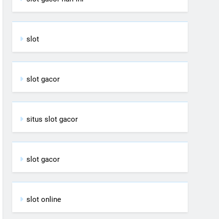
slot
slot gacor
situs slot gacor
slot gacor
slot online