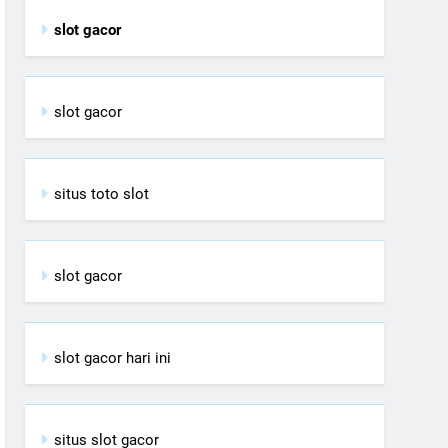
slot gacor
slot gacor
situs toto slot
slot gacor
slot gacor hari ini
situs slot gacor