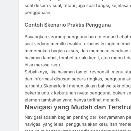
soal desain visual, tetapi juga soal fungsi, kejela
penggunaan.
Contoh Skenario Praktis Pengguna
Bayangkan seorang pengguna baru mencari Lebah4
saat sedang memiliki waktu terbatas.Ia ingin memah
menemukan bagian akses, dan membaca panduan 
halaman lambat, tombol terlalu kecil, atau menu tid
bisa merasa ragu.
Sebaliknya, jika halaman tampil responsif, menu ut
dan informasi disusun secara ringkas, pengguna a
terbantu.Skenario ini menunjukkan bahwa teknolog
bekerja untuk kebutuhan nyata pengguna, bukan s
elemen tambahan yang hanya terlihat menarik.
Navigasi yang Mudah dan Terstru
Navigasi adalah bagian penting dari kenyamanan 
navigasi yang jelas, pengguna akan kesulitan men