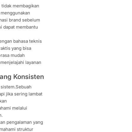
, tidak membagikan
aat menggunakan
rmasi brand sebelum
ini dapat membantu
engan bahasa teknis
ktis yang bisa
terasa mudah
menjelajahi layanan
yang Konsisten
s sistem.Sebuah
pi jika sering lambat
akan
ahami melalui
n.
kan pengalaman yang
mahami struktur