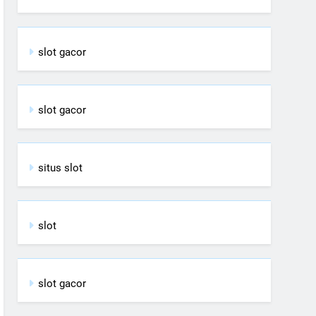
slot gacor
slot gacor
situs slot
slot
slot gacor