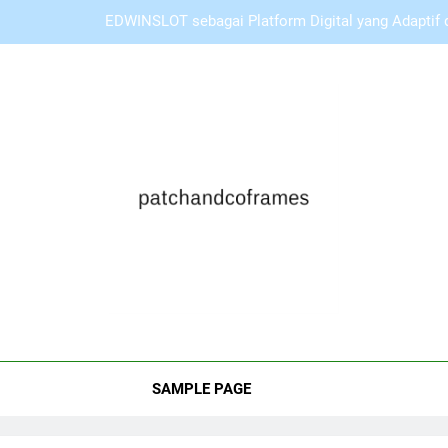
EDWINSLOT sebagai Platform Digital yang Adaptif
LEBAH4D sebagai Platfo
KAYA787 sebagai Platfo
LEBAH4D Login untuk Akses Haria
EDWINSLOT sebagai Platform Digital yang Adaptif
LEBAH4D sebagai Platfo
KAYA787 sebagai Platfo
ch & Co Frames
ingkai Foto Unik Dan Personal Dari Patch & Co Frames. Cocok
SAMPLE PAGE