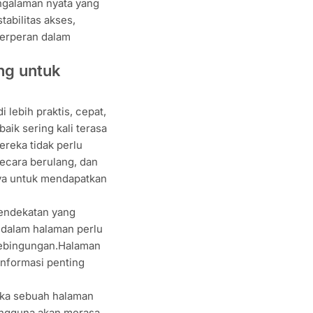
pengalaman nyata yang
tabilitas akses,
berperan dalam
ng untuk
lebih praktis, cepat,
aik sering kali terasa
eka tidak perlu
ecara berulang, dan
nya untuk mendapatkan
endekatan yang
 dalam halaman perlu
ebingungan.Halaman
Informasi penting
ika sebuah halaman
pengguna akan merasa