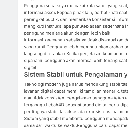
Pengguna sebaiknya memakai kata sandi yang kuat
informasi akses kepada pihak lain, berhati-hati s
perangkat publik, dan memeriksa konsistensi info
mengikuti instruksi apa pun.Kebiasaan sederhana 
pengguna menjaga akun dengan lebih baik.
Informasi keamanan sebaiknya tidak disampaikan d
yang rumit.Pengguna lebih membutuhkan arahan pra
langsung diterapkan.Ketika penjelasan keamanan 
dipahami, pengguna akan merasa lebih tenang saat 
digital.
Sistem Stabil untuk Pengalaman 
Teknologi modern juga harus mendukung stabilita
layanan digital dapat memiliki tampilan menarik, teta
atau tidak konsisten, pengalaman pengguna tetap 
terganggu.Lebah4D sebagai brand digital perlu dip
pentingnya stabilitas akses dan konsistensi halama
Sistem yang stabil membantu pengguna mendapat
sama dari waktu ke waktu.Pengguna baru dapat me