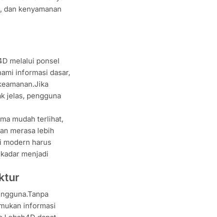
san, dan kenyamanan
D melalui ponsel
ami informasi dasar,
keamanan.Jika
ak jelas, pengguna
ama mudah terlihat,
kan merasa lebih
i modern harus
ekadar menjadi
ktur
pengguna.Tanpa
emukan informasi