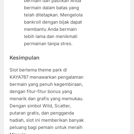
bermain dan pastikan Anda
bermain dalam batas yang
telah ditetapkan. Mengelola
bankroll dengan bijak dapat
membantu Anda bermain
lebih lama dan menikmati
permainan tanpa stres.
Kesimpulan
Slot bertema theme park di
KAYA787 menawarkan pengalaman
bermain yang penuh kegembiraan,
dengan fitur-fitur bonus yang
menarik dan grafis yang memukau.
Dengan simbol Wild, Scatter,
putaran gratis, dan pengganda
hadiah, slot ini memberikan banyak
peluang bagi pemain untuk meraih