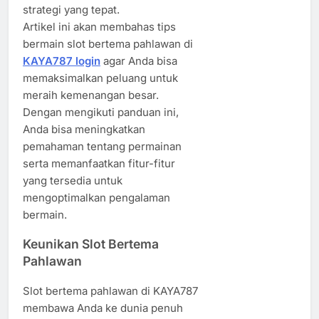
strategi yang tepat.
Artikel ini akan membahas tips
bermain slot bertema pahlawan di
KAYA787 login
agar Anda bisa
memaksimalkan peluang untuk
meraih kemenangan besar.
Dengan mengikuti panduan ini,
Anda bisa meningkatkan
pemahaman tentang permainan
serta memanfaatkan fitur-fitur
yang tersedia untuk
mengoptimalkan pengalaman
bermain.
Keunikan Slot Bertema
Pahlawan
Slot bertema pahlawan di KAYA787
membawa Anda ke dunia penuh