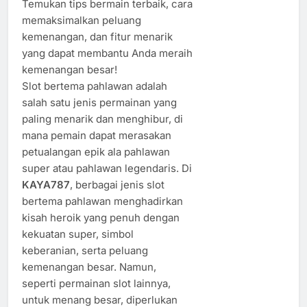
Temukan tips bermain terbaik, cara
memaksimalkan peluang
kemenangan, dan fitur menarik
yang dapat membantu Anda meraih
kemenangan besar!
Slot bertema pahlawan adalah
salah satu jenis permainan yang
paling menarik dan menghibur, di
mana pemain dapat merasakan
petualangan epik ala pahlawan
super atau pahlawan legendaris. Di
KAYA787
, berbagai jenis slot
bertema pahlawan menghadirkan
kisah heroik yang penuh dengan
kekuatan super, simbol
keberanian, serta peluang
kemenangan besar. Namun,
seperti permainan slot lainnya,
untuk menang besar, diperlukan