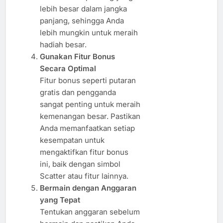
lebih besar dalam jangka
panjang, sehingga Anda
lebih mungkin untuk meraih
hadiah besar.
Gunakan Fitur Bonus
Secara Optimal
Fitur bonus seperti putaran
gratis dan pengganda
sangat penting untuk meraih
kemenangan besar. Pastikan
Anda memanfaatkan setiap
kesempatan untuk
mengaktifkan fitur bonus
ini, baik dengan simbol
Scatter atau fitur lainnya.
Bermain dengan Anggaran
yang Tepat
Tentukan anggaran sebelum