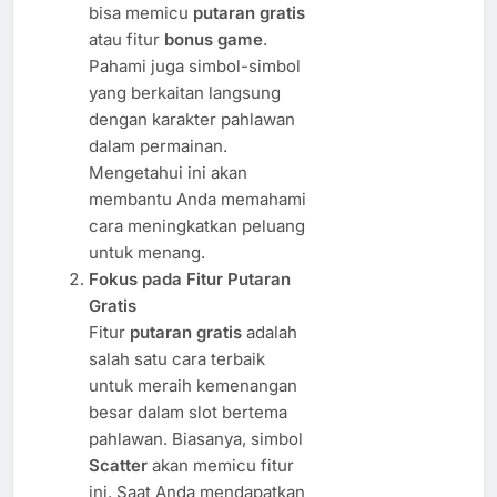
bisa memicu
putaran gratis
atau fitur
bonus game
.
Pahami juga simbol-simbol
yang berkaitan langsung
dengan karakter pahlawan
dalam permainan.
Mengetahui ini akan
membantu Anda memahami
cara meningkatkan peluang
untuk menang.
Fokus pada Fitur Putaran
Gratis
Fitur
putaran gratis
adalah
salah satu cara terbaik
untuk meraih kemenangan
besar dalam slot bertema
pahlawan. Biasanya, simbol
Scatter
akan memicu fitur
ini. Saat Anda mendapatkan