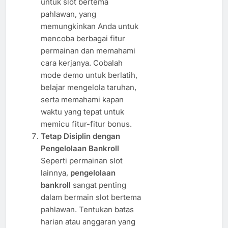
untuk slot bertema
pahlawan, yang
memungkinkan Anda untuk
mencoba berbagai fitur
permainan dan memahami
cara kerjanya. Cobalah
mode demo untuk berlatih,
belajar mengelola taruhan,
serta memahami kapan
waktu yang tepat untuk
memicu fitur-fitur bonus.
Tetap Disiplin dengan
Pengelolaan Bankroll
Seperti permainan slot
lainnya,
pengelolaan
bankroll
sangat penting
dalam bermain slot bertema
pahlawan. Tentukan batas
harian atau anggaran yang