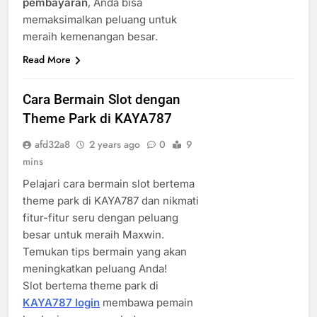
pembayaran
, Anda bisa
memaksimalkan peluang untuk
meraih kemenangan besar.
Read More
Cara Bermain Slot dengan
Theme Park di KAYA787
afd32a8
2 years ago
0
9
mins
Pelajari cara bermain slot bertema
theme park di KAYA787 dan nikmati
fitur-fitur seru dengan peluang
besar untuk meraih Maxwin.
Temukan tips bermain yang akan
meningkatkan peluang Anda!
Slot bertema theme park di
KAYA787 login
membawa pemain