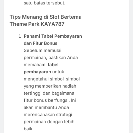
satu batas tersebut.
Tips Menang di Slot Bertema
Theme Park KAYA787
Pahami Tabel Pembayaran
dan Fitur Bonus
Sebelum memulai
permainan, pastikan Anda
memahami
tabel
pembayaran
untuk
mengetahui simbol-simbol
yang memberikan hadiah
tertinggi dan bagaimana
fitur bonus berfungsi. Ini
akan membantu Anda
merencanakan strategi
permainan dengan lebih
baik.