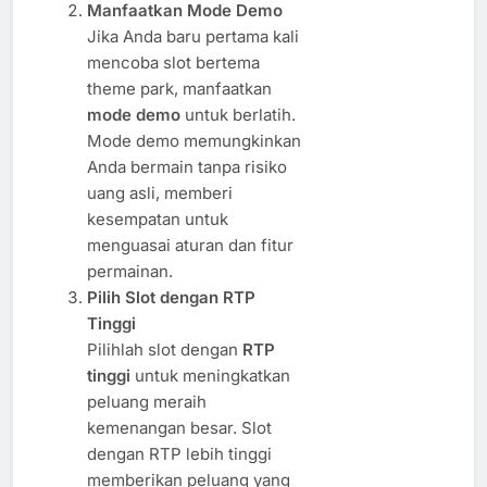
Manfaatkan Mode Demo
Jika Anda baru pertama kali
mencoba slot bertema
theme park, manfaatkan
mode demo
untuk berlatih.
Mode demo memungkinkan
Anda bermain tanpa risiko
uang asli, memberi
kesempatan untuk
menguasai aturan dan fitur
permainan.
Pilih Slot dengan RTP
Tinggi
Pilihlah slot dengan
RTP
tinggi
untuk meningkatkan
peluang meraih
kemenangan besar. Slot
dengan RTP lebih tinggi
memberikan peluang yang