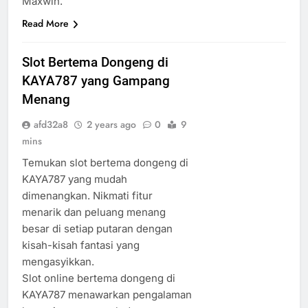
Maxwin.
Read More
Slot Bertema Dongeng di
KAYA787 yang Gampang
Menang
afd32a8
2 years ago
0
9
mins
Temukan slot bertema dongeng di
KAYA787 yang mudah
dimenangkan. Nikmati fitur
menarik dan peluang menang
besar di setiap putaran dengan
kisah-kisah fantasi yang
mengasyikkan.
Slot online bertema dongeng di
KAYA787 menawarkan pengalaman