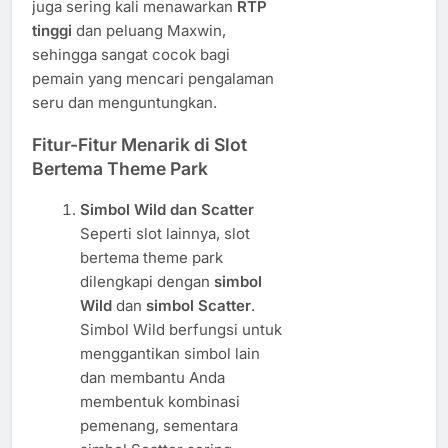
juga sering kali menawarkan
RTP
tinggi
dan peluang Maxwin,
sehingga sangat cocok bagi
pemain yang mencari pengalaman
seru dan menguntungkan.
Fitur-Fitur Menarik di Slot
Bertema Theme Park
Simbol Wild dan Scatter
Seperti slot lainnya, slot
bertema theme park
dilengkapi dengan
simbol
Wild
dan
simbol Scatter
.
Simbol Wild berfungsi untuk
menggantikan simbol lain
dan membantu Anda
membentuk kombinasi
pemenang, sementara