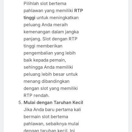
Pilihlah slot bertema
pahlawan yang memiliki
RTP
tinggi
untuk meningkatkan
peluang Anda meraih
kemenangan dalam jangka
panjang. Slot dengan RTP
tinggi memberikan
pengembalian yang lebih
baik kepada pemain,
sehingga Anda memiliki
peluang lebih besar untuk
menang dibandingkan
dengan slot yang memiliki
RTP rendah.
Mulai dengan Taruhan Kecil
Jika Anda baru pertama kali
bermain slot bertema
pahlawan, sebaiknya mulai
dengan taruhan kecil. Ini