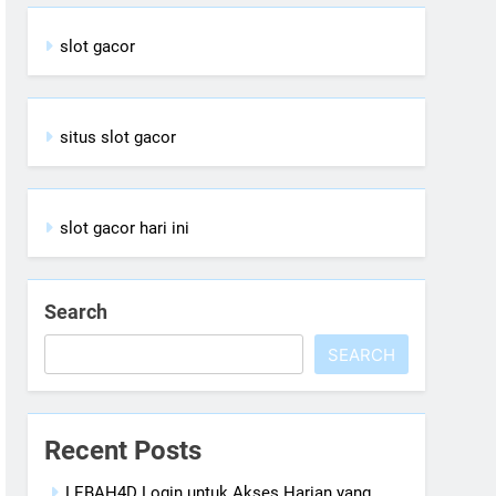
slot gacor
situs slot gacor
slot gacor hari ini
Search
SEARCH
Recent Posts
LEBAH4D Login untuk Akses Harian yang