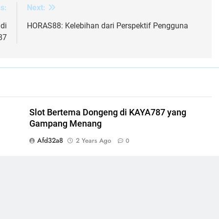
s:
Next:
di
HORAS88: Kelebihan dari Perspektif Pengguna
87
Slot Bertema Dongeng di KAYA787 yang
Gampang Menang
Afd32a8
2 Years Ago
0