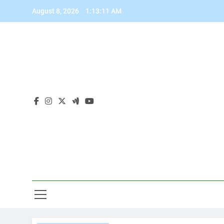
Skip
August 8, 2026
1:13:12 AM
to
content
Pat
Temukan B