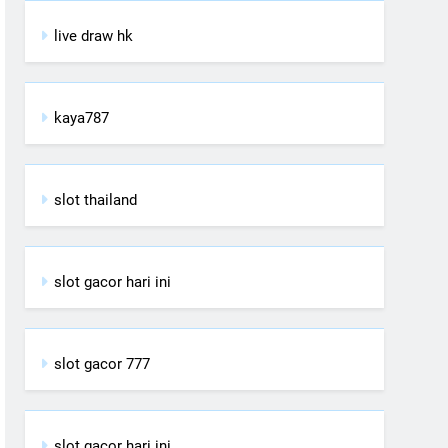
live draw hk
kaya787
slot thailand
slot gacor hari ini
slot gacor 777
slot gacor hari ini