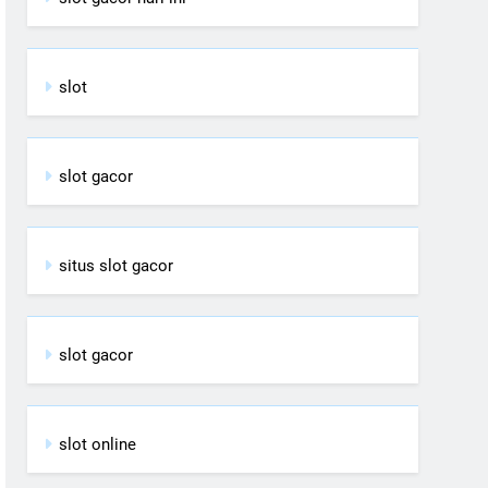
slot
slot gacor
situs slot gacor
slot gacor
slot online