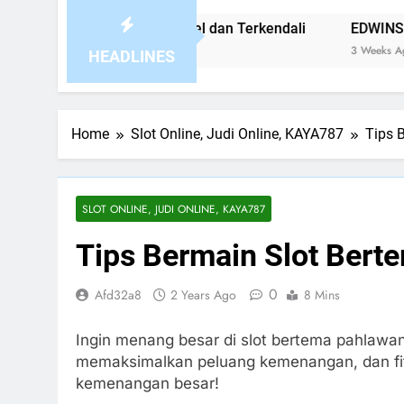
 yang Lebih Fleksibel dan Terkendali
EDWINSLOT sebaga
3 Weeks Ago
HEADLINES
Home
Slot Online, Judi Online, KAYA787
Tips 
SLOT ONLINE, JUDI ONLINE, KAYA787
Tips Bermain Slot Ber
0
Afd32a8
2 Years Ago
8 Mins
Ingin menang besar di slot bertema pahlawa
memaksimalkan peluang kemenangan, dan fi
kemenangan besar!