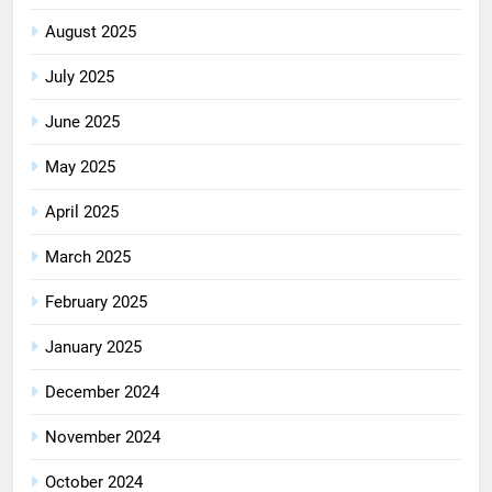
August 2025
July 2025
June 2025
May 2025
April 2025
March 2025
February 2025
January 2025
December 2024
November 2024
October 2024