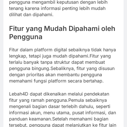
pengguna mengambil keputusan dengan lebih
tenang karena informasi penting lebih mudah
dilihat dan dipahami.
Fitur yang Mudah Dipahami oleh
Pengguna
Fitur dalam platform digital sebaiknya tidak hanya
lengkap, tetapi juga mudah dipahami.Fitur yang
terlalu banyak tanpa struktur dapat membuat
pengguna bingung.Sebaliknya, fitur yang disusun
dengan prioritas akan membantu pengguna
memahami fungsi platform secara bertahap.
Lebah4D dapat dikenalkan melalui pendekatan
fitur yang ramah pengguna.Pemula sebaiknya
mengenali bagian dasar terlebih dahulu, seperti
informasi akun, menu utama, pusat informasi, dan
panduan keamanan.Setelah memahami bagian
tersebut, pengguna dapat melanjutkan ke fitur lain