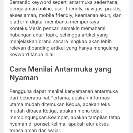
Semantic keyword seperti antarmuka sederhana,
pengalaman online, user friendly, navigasi praktis,
akses aman, mobile friendly, keamanan akun, dan
platform digital membantu memperkaya
konteks.Mesin pencari semakin memahami
hubungan antar topik, sehingga artikel yang
menjelaskan brand secara lengkap akan lebih
relevan dibanding artikel yang hanya mengulang
keyword tanpa nilai.
Cara Menilai Antarmuka yang
Nyaman
Pengguna dapat menilai kenyamanan antarmuka
dari beberapa hal.Pertama, apakah informasi
utama mudah ditemukan.Kedua, apakah teks
mudah dibaca.Ketiga, apakah menu tidak
membingungkan.Keempat, apakah tampilan tetap
nyaman di ponsel.Kelima, apakah alur akses
terasa aman dan wajar.