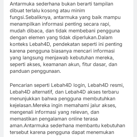
Antarmuka sederhana bukan berarti tampilan
dibuat terlalu kosong atau minim
fungsi.Sebaliknya, antarmuka yang baik mampu
menampilkan informasi penting secara rapi,
mudah dibaca, dan tidak membebani pengguna
dengan elemen yang tidak diperlukan.Dalam
konteks Lebah4D, pendekatan seperti ini penting
karena pengguna biasanya mencari informasi
yang langsung menjawab kebutuhan mereka,
seperti akses, keamanan akun, fitur dasar, dan
panduan penggunaan.
Pencarian seperti Lebah4D login, Lebah4D resmi,
Lebah4D alternatif, dan Lebah4D akses terbaru
menunjukkan bahwa pengguna membutuhkan
kejelasan.Mereka ingin memahami jalur akses,
mengenali informasi yang relevan, dan
memastikan pengalaman online terasa
aman.Antarmuka sederhana membantu kebutuhan
tersebut karena pengguna dapat menemukan