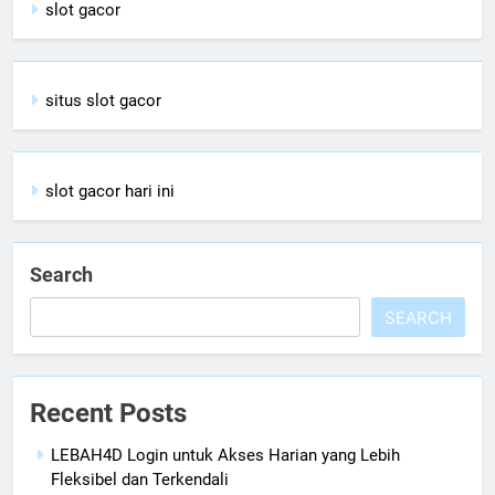
slot gacor
situs slot gacor
slot gacor hari ini
Search
SEARCH
Recent Posts
LEBAH4D Login untuk Akses Harian yang Lebih
Fleksibel dan Terkendali