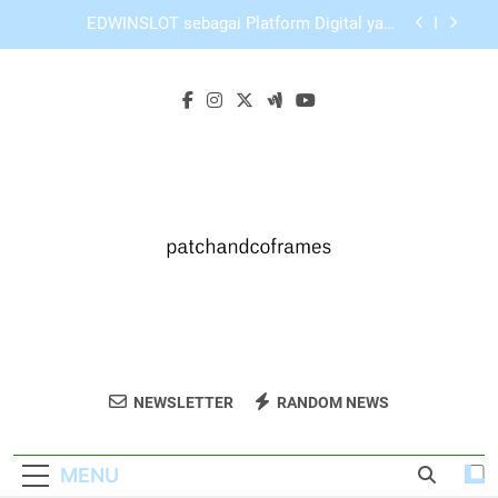
Skip
LEBAH4D sebagai Platform Digital yang Adaptif
to
dan Responsif
content
KAYA787 sebagai Platform Digital yang Adaptif
dan Responsif
LEBAH4D Login untuk Akses Harian yang Lebih
Fleksibel dan Terkendali
EDWINSLOT sebagai Platform Digital yang
Adaptif dan Responsif untuk Pengguna Modern
LEBAH4D sebagai Platform Digital yang Adaptif
dan Responsif
KAYA787 sebagai Platform Digital yang Adaptif
dan Responsif
Patch & Co
Temukan Bingkai Foto Unik Dan Personal
NEWSLETTER
RANDOM NEWS
Frames
Dari Patch & Co Frames. Cocok Untuk
Melengkapi Dekorasi Rumah Anda.
MENU