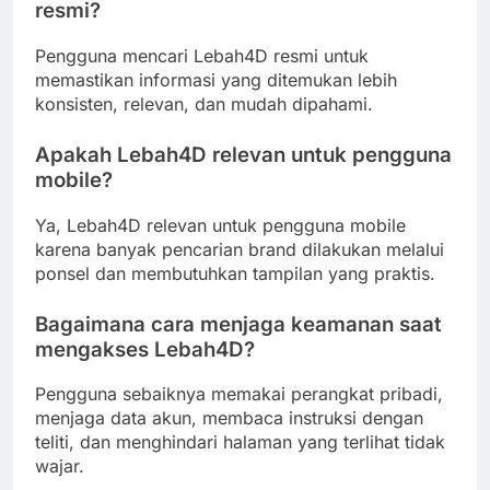
resmi?
Pengguna mencari Lebah4D resmi untuk
memastikan informasi yang ditemukan lebih
konsisten, relevan, dan mudah dipahami.
Apakah Lebah4D relevan untuk pengguna
mobile?
Ya, Lebah4D relevan untuk pengguna mobile
karena banyak pencarian brand dilakukan melalui
ponsel dan membutuhkan tampilan yang praktis.
Bagaimana cara menjaga keamanan saat
mengakses Lebah4D?
Pengguna sebaiknya memakai perangkat pribadi,
menjaga data akun, membaca instruksi dengan
teliti, dan menghindari halaman yang terlihat tidak
wajar.