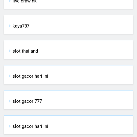
live draw hk
kaya787
slot thailand
slot gacor hari ini
slot gacor 777
slot gacor hari ini