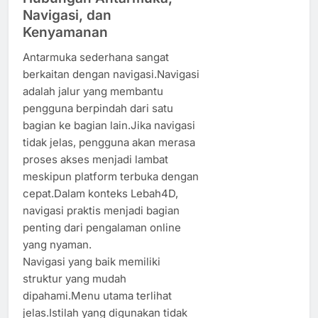
Navigasi, dan
Kenyamanan
Antarmuka sederhana sangat
berkaitan dengan navigasi.Navigasi
adalah jalur yang membantu
pengguna berpindah dari satu
bagian ke bagian lain.Jika navigasi
tidak jelas, pengguna akan merasa
proses akses menjadi lambat
meskipun platform terbuka dengan
cepat.Dalam konteks Lebah4D,
navigasi praktis menjadi bagian
penting dari pengalaman online
yang nyaman.
Navigasi yang baik memiliki
struktur yang mudah
dipahami.Menu utama terlihat
jelas.Istilah yang digunakan tidak