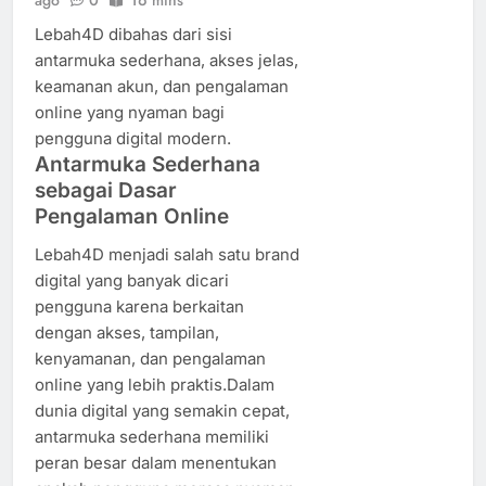
Lebah4D dibahas dari sisi
antarmuka sederhana, akses jelas,
keamanan akun, dan pengalaman
online yang nyaman bagi
pengguna digital modern.
Antarmuka Sederhana
sebagai Dasar
Pengalaman Online
Lebah4D menjadi salah satu brand
digital yang banyak dicari
pengguna karena berkaitan
dengan akses, tampilan,
kenyamanan, dan pengalaman
online yang lebih praktis.Dalam
dunia digital yang semakin cepat,
antarmuka sederhana memiliki
peran besar dalam menentukan