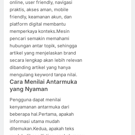
online, user friendly, navigasi
praktis, akses aman, mobile
friendly, keamanan akun, dan
platform digital membantu
memperkaya konteks.Mesin
pencari semakin memahami
hubungan antar topik, sehingga
artikel yang menjelaskan brand
secara lengkap akan lebih relevan
dibanding artikel yang hanya
mengulang keyword tanpa nilai.
Cara Menilai Antarmuka
yang Nyaman
Pengguna dapat menilai
kenyamanan antarmuka dari
beberapa hal.Pertama, apakah
informasi utama mudah
ditemukan.Kedua, apakah teks