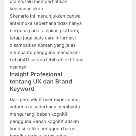
utama, lalu memperhatikan
keamanan akun.
Skenario ini menunjukkan bahwa
antarmuka sederhana tidak hanya
berguna pada tampilan platform,
tetapi juga pada cara informasi
disampaikan.Konten yang jelas
membantu pengguna memahami
Lebah4D secara lebih objektif dan
nyaman.
Insight Profesional
tentang UX dan Brand
Keyword
Dari perspektif user experience,
antarmuka sederhana membantu
mengurangi beban kognitif
pengguna.Beban kognitif adalah
kondisi ketika pengguna harus
berpikir terlalu keras untuk