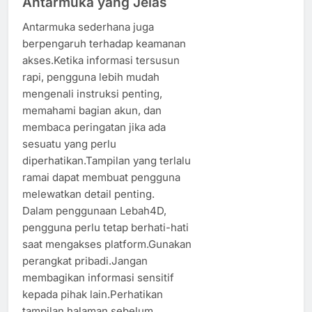
Antarmuka yang Jelas
Antarmuka sederhana juga
berpengaruh terhadap keamanan
akses.Ketika informasi tersusun
rapi, pengguna lebih mudah
mengenali instruksi penting,
memahami bagian akun, dan
membaca peringatan jika ada
sesuatu yang perlu
diperhatikan.Tampilan yang terlalu
ramai dapat membuat pengguna
melewatkan detail penting.
Dalam penggunaan Lebah4D,
pengguna perlu tetap berhati-hati
saat mengakses platform.Gunakan
perangkat pribadi.Jangan
membagikan informasi sensitif
kepada pihak lain.Perhatikan
tampilan halaman sebelum