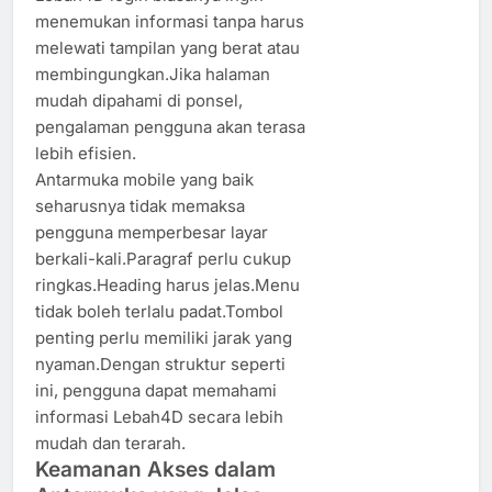
menemukan informasi tanpa harus
melewati tampilan yang berat atau
membingungkan.Jika halaman
mudah dipahami di ponsel,
pengalaman pengguna akan terasa
lebih efisien.
Antarmuka mobile yang baik
seharusnya tidak memaksa
pengguna memperbesar layar
berkali-kali.Paragraf perlu cukup
ringkas.Heading harus jelas.Menu
tidak boleh terlalu padat.Tombol
penting perlu memiliki jarak yang
nyaman.Dengan struktur seperti
ini, pengguna dapat memahami
informasi Lebah4D secara lebih
mudah dan terarah.
Keamanan Akses dalam