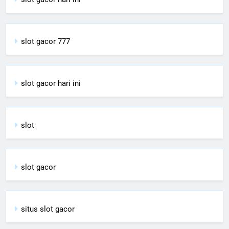
slot gacor 777
slot gacor hari ini
slot
slot gacor
situs slot gacor