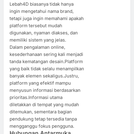
Lebah4D biasanya tidak hanya
ingin mengetahui nama brand,
tetapi juga ingin memahami apakah
platform tersebut mudah
digunakan, nyaman diakses, dan
memiliki sistem yang jelas.
Dalam pengalaman online,
kesederhanaan sering kali menjadi
tanda kematangan desain.Platform
yang baik tidak selalu menampilkan
banyak elemen sekaligus.Justru,
platform yang efektif mampu
menyusun informasi berdasarkan
prioritas.Informasi utama
diletakkan di tempat yang mudah
ditemukan, sementara bagian
pendukung tetap tersedia tanpa
mengganggu fokus pengguna.
Hubungan Antarmuka,