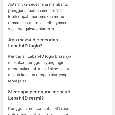
Antarmuka sederhana membantu
pengguna memahami informasi
lebih cepat, menemukan menu
utama, dan merasa lebih nyaman
saat mengakses platform.
Apa maksud pencarian
Lebah4D login?
Pencarian Lebah4D login biasanya
dilakukan pengguna yang ingin
menemukan informasi akses atau
masuk ke akun dengan alur yang
lebih jelas.
Mengapa pengguna mencari
Lebah4D resmi?
Pengguna mencari Lebah4D resmi
untuk memastikan informasi yang