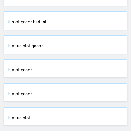
slot gacor hari ini
situs slot gacor
slot gacor
slot gacor
situs slot