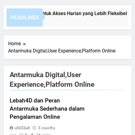
BAH4D Login untuk Akses Harian yang Lebih Fleksibel dan Te
HEADLINES
Weeks Ago
Home
Antarmuka Digital,User Experience,Platform Online
Antarmuka Digital,User
Experience,Platform Online
Lebah4D dan Peran
Antarmuka Sederhana dalam
Pengalaman Online
afd32a8
3 months
ago
0
16 mins