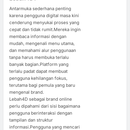
Antarmuka sederhana penting
karena pengguna digital masa kini
cenderung menyukai proses yang
cepat dan tidak rumit.Mereka ingin
membaca informasi dengan
mudah, mengenali menu utama,
dan memahami alur penggunaan
tanpa harus membuka terlalu
banyak bagian.Platform yang
terlalu padat dapat membuat
pengguna kehilangan fokus,
terutama bagi pemula yang baru
mengenal brand.
Lebah4D sebagai brand online
perlu dipahami dari sisi bagaimana
pengguna berinteraksi dengan
tampilan dan struktur
informasi.Pengguna yang mencari