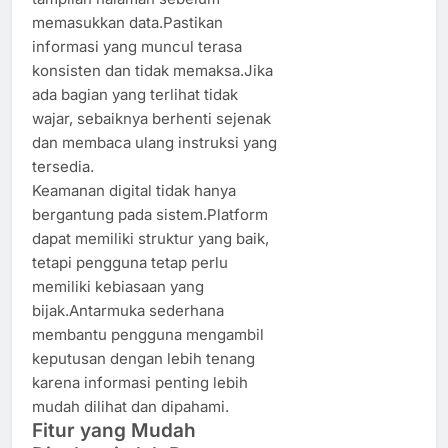
memasukkan data.Pastikan
informasi yang muncul terasa
konsisten dan tidak memaksa.Jika
ada bagian yang terlihat tidak
wajar, sebaiknya berhenti sejenak
dan membaca ulang instruksi yang
tersedia.
Keamanan digital tidak hanya
bergantung pada sistem.Platform
dapat memiliki struktur yang baik,
tetapi pengguna tetap perlu
memiliki kebiasaan yang
bijak.Antarmuka sederhana
membantu pengguna mengambil
keputusan dengan lebih tenang
karena informasi penting lebih
mudah dilihat dan dipahami.
Fitur yang Mudah