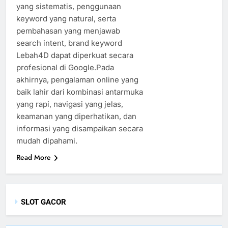
yang sistematis, penggunaan
keyword yang natural, serta
pembahasan yang menjawab
search intent, brand keyword
Lebah4D dapat diperkuat secara
profesional di Google.Pada
akhirnya, pengalaman online yang
baik lahir dari kombinasi antarmuka
yang rapi, navigasi yang jelas,
keamanan yang diperhatikan, dan
informasi yang disampaikan secara
mudah dipahami.
Read More
SLOT GACOR