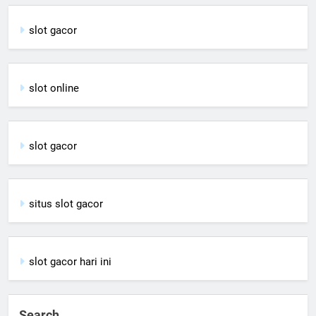
slot gacor
slot online
slot gacor
situs slot gacor
slot gacor hari ini
Search