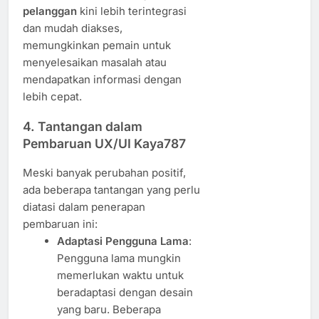
pelanggan
kini lebih terintegrasi
dan mudah diakses,
memungkinkan pemain untuk
menyelesaikan masalah atau
mendapatkan informasi dengan
lebih cepat.
4.
Tantangan dalam
Pembaruan UX/UI Kaya787
Meski banyak perubahan positif,
ada beberapa tantangan yang perlu
diatasi dalam penerapan
pembaruan ini:
Adaptasi Pengguna Lama
:
Pengguna lama mungkin
memerlukan waktu untuk
beradaptasi dengan desain
yang baru. Beberapa