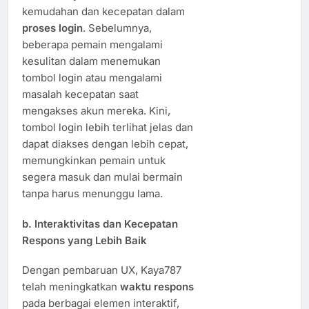
kemudahan dan kecepatan dalam
proses login
. Sebelumnya,
beberapa pemain mengalami
kesulitan dalam menemukan
tombol login atau mengalami
masalah kecepatan saat
mengakses akun mereka. Kini,
tombol login lebih terlihat jelas dan
dapat diakses dengan lebih cepat,
memungkinkan pemain untuk
segera masuk dan mulai bermain
tanpa harus menunggu lama.
b.
Interaktivitas dan Kecepatan
Respons yang Lebih Baik
Dengan pembaruan UX, Kaya787
telah meningkatkan
waktu respons
pada berbagai elemen interaktif,