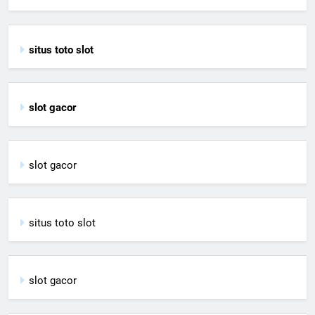
situs toto slot
slot gacor
slot gacor
situs toto slot
slot gacor