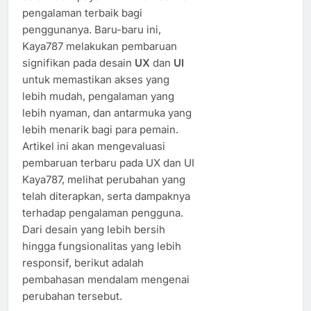
pengalaman terbaik bagi
penggunanya. Baru-baru ini,
Kaya787 melakukan pembaruan
signifikan pada desain
UX
dan
UI
untuk memastikan akses yang
lebih mudah, pengalaman yang
lebih nyaman, dan antarmuka yang
lebih menarik bagi para pemain.
Artikel ini akan mengevaluasi
pembaruan terbaru pada UX dan UI
Kaya787, melihat perubahan yang
telah diterapkan, serta dampaknya
terhadap pengalaman pengguna.
Dari desain yang lebih bersih
hingga fungsionalitas yang lebih
responsif, berikut adalah
pembahasan mendalam mengenai
perubahan tersebut.