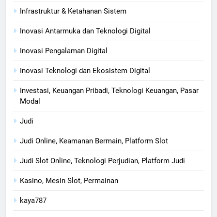
Infrastruktur & Ketahanan Sistem
Inovasi Antarmuka dan Teknologi Digital
Inovasi Pengalaman Digital
Inovasi Teknologi dan Ekosistem Digital
Investasi, Keuangan Pribadi, Teknologi Keuangan, Pasar
Modal
Judi
Judi Online, Keamanan Bermain, Platform Slot
Judi Slot Online, Teknologi Perjudian, Platform Judi
Kasino, Mesin Slot, Permainan
kaya787