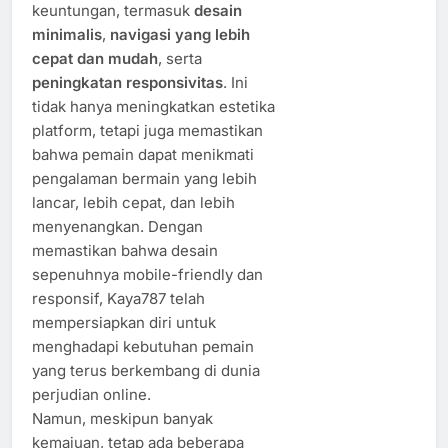
keuntungan, termasuk
desain
minimalis
,
navigasi yang lebih
cepat dan mudah
, serta
peningkatan responsivitas
. Ini
tidak hanya meningkatkan estetika
platform, tetapi juga memastikan
bahwa pemain dapat menikmati
pengalaman bermain yang lebih
lancar, lebih cepat, dan lebih
menyenangkan. Dengan
memastikan bahwa desain
sepenuhnya mobile-friendly dan
responsif, Kaya787 telah
mempersiapkan diri untuk
menghadapi kebutuhan pemain
yang terus berkembang di dunia
perjudian online.
Namun, meskipun banyak
kemajuan, tetap ada beberapa