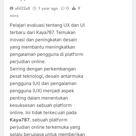
afd32a8
1 year ago
0
9
mins
Pelajari evaluasi tentang UX dan UI
terbaru dari Kaya787. Temukan
inovasi dan peningkatan desain
yang membantu meningkatkan
pengalaman pengguna di platform
perjudian online.
Seiring dengan perkembangan
pesat teknologi, desain antarmuka
pengguna (UI) dan pengalaman
pengguna (UX) menjadi aspek
penting dalam menentukan
kesuksesan sebuah platform
online. Ini tidak terkecuali pada
Kaya787
, sebuah platform
perjudian online terkemuka yang
selalu berupaya untuk memberikan