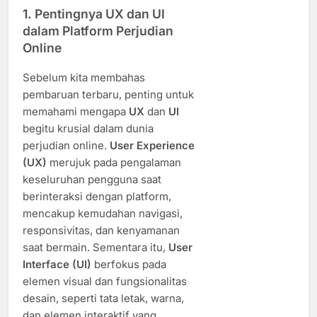
1.
Pentingnya UX dan UI
dalam Platform Perjudian
Online
Sebelum kita membahas
pembaruan terbaru, penting untuk
memahami mengapa
UX
dan
UI
begitu krusial dalam dunia
perjudian online.
User Experience
(UX)
merujuk pada pengalaman
keseluruhan pengguna saat
berinteraksi dengan platform,
mencakup kemudahan navigasi,
responsivitas, dan kenyamanan
saat bermain. Sementara itu,
User
Interface (UI)
berfokus pada
elemen visual dan fungsionalitas
desain, seperti tata letak, warna,
dan elemen interaktif yang