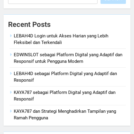
Recent Posts
LEBAH4D Login untuk Akses Harian yang Lebih
Fleksibel dan Terkendali
EDWINSLOT sebagai Platform Digital yang Adaptif dan
Responsif untuk Pengguna Modern
LEBAH4D sebagai Platform Digital yang Adaptif dan
Responsif
KAYA787 sebagai Platform Digital yang Adaptif dan
Responsif
KAYA787 dan Strategi Menghadirkan Tampilan yang
Ramah Pengguna