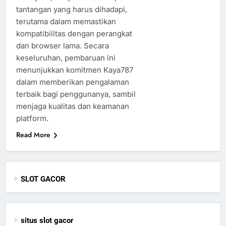
tantangan yang harus dihadapi,
terutama dalam memastikan
kompatibilitas dengan perangkat
dan browser lama. Secara
keseluruhan, pembaruan ini
menunjukkan komitmen Kaya787
dalam memberikan pengalaman
terbaik bagi penggunanya, sambil
menjaga kualitas dan keamanan
platform.
Read More
SLOT GACOR
situs slot gacor