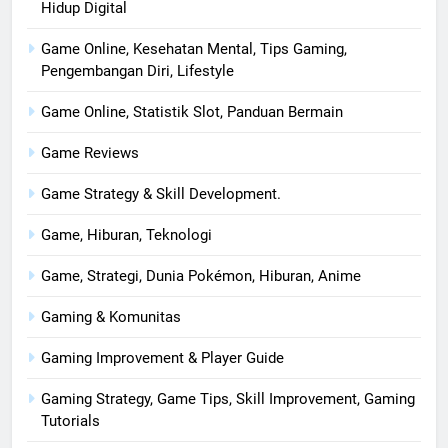
Hidup Digital
Game Online, Kesehatan Mental, Tips Gaming,
Pengembangan Diri, Lifestyle
Game Online, Statistik Slot, Panduan Bermain
Game Reviews
Game Strategy & Skill Development.
Game, Hiburan, Teknologi
Game, Strategi, Dunia Pokémon, Hiburan, Anime
Gaming & Komunitas
Gaming Improvement & Player Guide
Gaming Strategy, Game Tips, Skill Improvement, Gaming
Tutorials