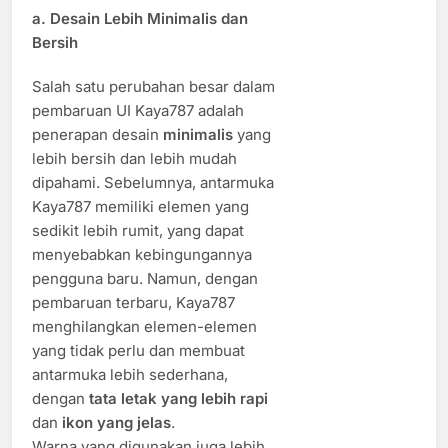
a.
Desain Lebih Minimalis dan
Bersih
Salah satu perubahan besar dalam
pembaruan UI Kaya787 adalah
penerapan desain
minimalis
yang
lebih bersih dan lebih mudah
dipahami. Sebelumnya, antarmuka
Kaya787 memiliki elemen yang
sedikit lebih rumit, yang dapat
menyebabkan kebingungannya
pengguna baru. Namun, dengan
pembaruan terbaru, Kaya787
menghilangkan elemen-elemen
yang tidak perlu dan membuat
antarmuka lebih sederhana,
dengan
tata letak yang lebih rapi
dan
ikon yang jelas
.
Warna yang digunakan juga lebih