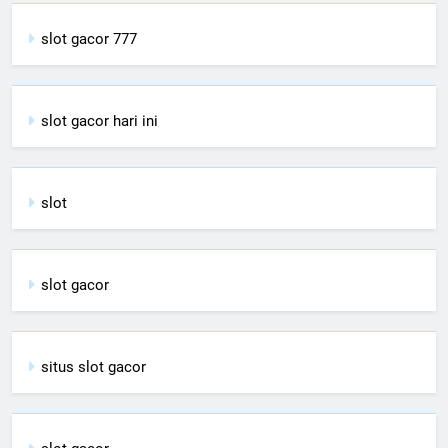
slot gacor 777
slot gacor hari ini
slot
slot gacor
situs slot gacor