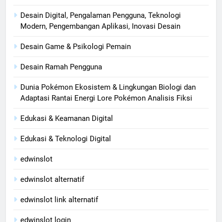
Desain Digital, Pengalaman Pengguna, Teknologi
Modern, Pengembangan Aplikasi, Inovasi Desain
Desain Game & Psikologi Pemain
Desain Ramah Pengguna
Dunia Pokémon Ekosistem & Lingkungan Biologi dan
Adaptasi Rantai Energi Lore Pokémon Analisis Fiksi
Edukasi & Keamanan Digital
Edukasi & Teknologi Digital
edwinslot
edwinslot alternatif
edwinslot link alternatif
edwinslot login