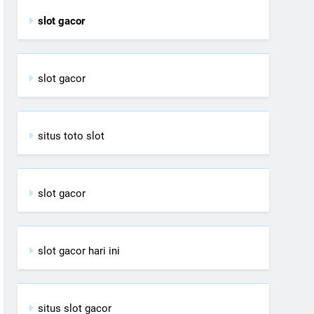
slot gacor
slot gacor
situs toto slot
slot gacor
slot gacor hari ini
situs slot gacor