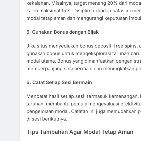
kekalahan. Misalnya, target menang 20% dari modal
kalah maksimal 15%. Disiplin terhadap batas ini m
modal tetap aman dan mengurangi keputusan impuls
5. Gunakan Bonus dengan Bijak
Jika situs menyediakan bonus deposit, free spins, 
gunakan bonus untuk mengeksplorasi taruhan baru
modal utama. Bonus yang dimanfaatkan dengan stra
memperpanjang sesi bermain dan meningkatkan p
6. Catat Setiap Sesi Bermain
Mencatat hasil setiap sesi, termasuk kemenangan, k
taruhan, membantu pemula mengevaluasi efektivit
pengelolaan modal. Catatan ini juga memudahkan p
di sesi berikutnya.
Tips Tambahan Agar Modal Tetap Aman