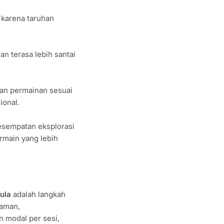
 karena taruhan
n terasa lebih santai
kan permainan sesuai
ional.
esempatan eksplorasi
ermain yang lebih
ula
adalah langkah
 aman,
 modal per sesi,