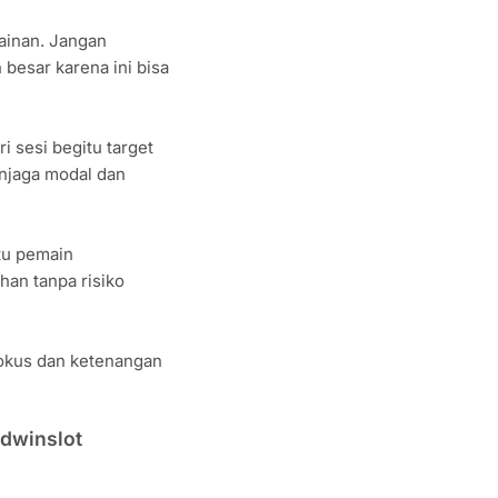
ainan. Jangan
besar karena ini bisa
i sesi begitu target
enjaga modal dan
u pemain
an tanpa risiko
Fokus dan ketenangan
Edwinslot