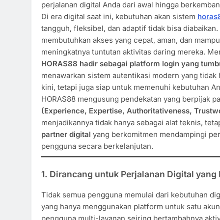
perjalanan digital Anda dari awal hingga berkemban
Di era digital saat ini, kebutuhan akan sistem
horas8
tangguh, fleksibel, dan adaptif tidak bisa diabaik
membutuhkan akses yang cepat, aman, dan mampu
meningkatnya tuntutan aktivitas daring mereka. Me
HORAS88 hadir sebagai platform login yang tum
menawarkan sistem autentikasi modern yang tidak 
kini, tetapi juga siap untuk memenuhi kebutuhan A
HORAS88 mengusung pendekatan yang berpijak pa
(Experience, Expertise, Authoritativeness, Trustw
menjadikannya tidak hanya sebagai alat teknis, teta
partner digital
yang berkomitmen mendampingi per
pengguna secara berkelanjutan.
1. Dirancang untuk Perjalanan Digital yan
Tidak semua pengguna memulai dari kebutuhan digi
yang hanya menggunakan platform untuk satu akun,
pengguna multi-layanan seiring bertambahnya aktiv