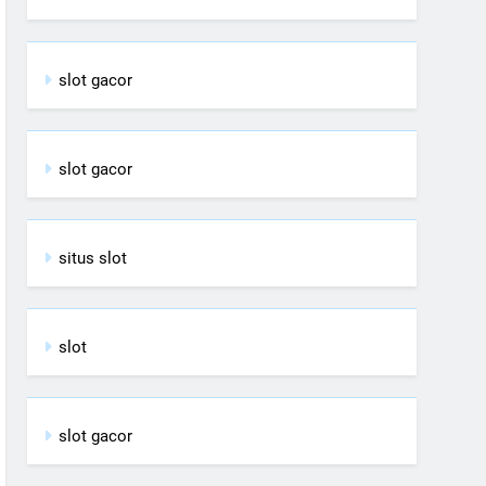
slot gacor
slot gacor
situs slot
slot
slot gacor