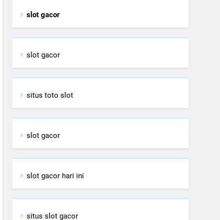
slot gacor
slot gacor
situs toto slot
slot gacor
slot gacor hari ini
situs slot gacor