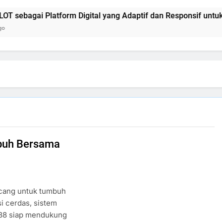
i Platform Digital yang Adaptif dan Responsif untuk Pengg
buh Bersama
ncang untuk tumbuh
i cerdas, sistem
AS88 siap mendukung