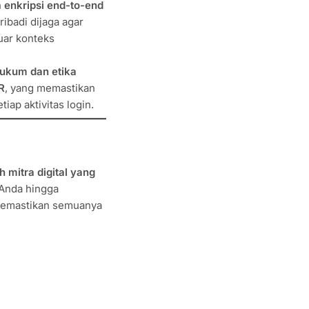
n
enkripsi end-to-end
ibadi dijaga agar
luar konteks
ukum dan etika
R
, yang memastikan
iap aktivitas login.
mitra digital yang
 Anda hingga
memastikan semuanya