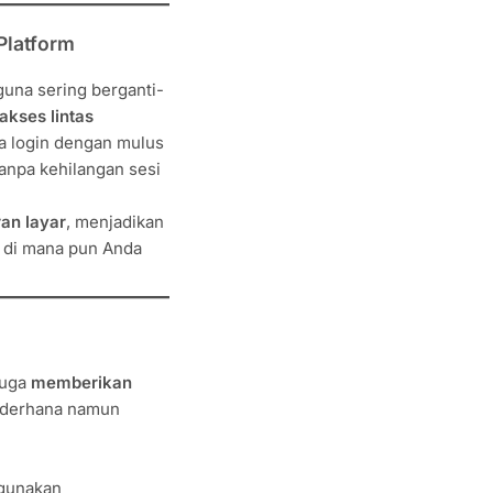
 Platform
una sering berganti-
akses lintas
 login dengan mulus
tanpa kehilangan sesi
an layar
, menjadikan
 di mana pun Anda
juga
memberikan
ederhana namun
igunakan