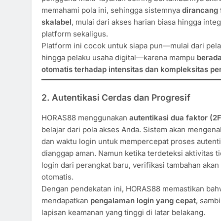
memahami pola ini, sehingga sistemnya
dirancang 
skalabel
, mulai dari akses harian biasa hingga inte
platform sekaligus.
Platform ini cocok untuk siapa pun—mulai dari pela
hingga pelaku usaha digital—karena mampu
berada
otomatis terhadap intensitas dan kompleksitas p
2. Autentikasi Cerdas dan Progresif
HORAS88 menggunakan
autentikasi dua faktor (2
belajar dari pola akses Anda. Sistem akan mengenali
dan waktu login untuk mempercepat proses autentik
dianggap aman. Namun ketika terdeteksi aktivitas ti
login dari perangkat baru, verifikasi tambahan akan
otomatis.
Dengan pendekatan ini, HORAS88 memastikan bah
mendapatkan
pengalaman login yang cepat
, sambi
lapisan keamanan yang tinggi di latar belakang.