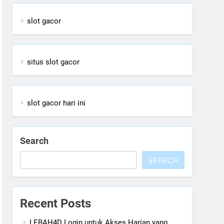
slot gacor
situs slot gacor
slot gacor hari ini
Search
SEARCH
Recent Posts
LEBAH4D Login untuk Akses Harian yang