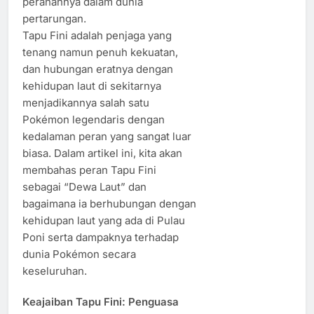
peranannya dalam dunia
pertarungan.
Tapu Fini adalah penjaga yang
tenang namun penuh kekuatan,
dan hubungan eratnya dengan
kehidupan laut di sekitarnya
menjadikannya salah satu
Pokémon legendaris dengan
kedalaman peran yang sangat luar
biasa. Dalam artikel ini, kita akan
membahas peran Tapu Fini
sebagai “Dewa Laut” dan
bagaimana ia berhubungan dengan
kehidupan laut yang ada di Pulau
Poni serta dampaknya terhadap
dunia Pokémon secara
keseluruhan.
Keajaiban Tapu Fini: Penguasa