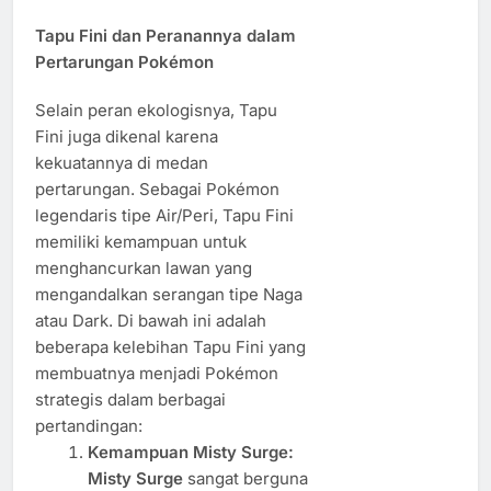
Tapu Fini dan Peranannya dalam
Pertarungan Pokémon
Selain peran ekologisnya, Tapu
Fini juga dikenal karena
kekuatannya di medan
pertarungan. Sebagai Pokémon
legendaris tipe Air/Peri, Tapu Fini
memiliki kemampuan untuk
menghancurkan lawan yang
mengandalkan serangan tipe Naga
atau Dark. Di bawah ini adalah
beberapa kelebihan Tapu Fini yang
membuatnya menjadi Pokémon
strategis dalam berbagai
pertandingan:
Kemampuan Misty Surge:
Misty Surge
sangat berguna