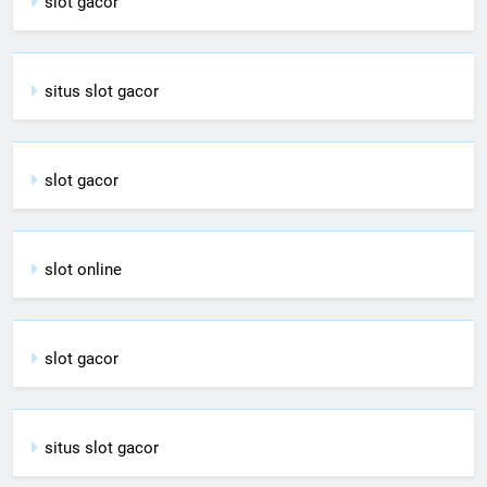
slot gacor
situs slot gacor
slot gacor
slot online
slot gacor
situs slot gacor