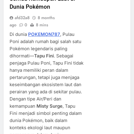
Dunia Pokémon
afd32a8
8 months
ago
0
8 mins
Di dunia
POKEMON787
, Pulau
Poni adalah rumah bagi salah satu
Pokémon legendaris paling
dihormati—
Tapu Fini
. Sebagai
penjaga Pulau Poni, Tapu Fini tidak
hanya memiliki peran dalam
pertarungan, tetapi juga menjaga
keseimbangan ekosistem laut dan
perairan yang ada di sekitar pulau.
Dengan tipe Air/Peri dan
kemampuan
Misty Surge
, Tapu
Fini menjadi simbol penting dalam
dunia Pokémon, baik dalam
konteks ekologi laut maupun