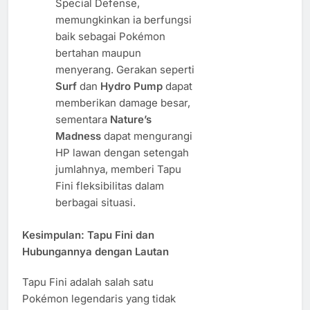
Special Defense,
memungkinkan ia berfungsi
baik sebagai Pokémon
bertahan maupun
menyerang. Gerakan seperti
Surf
dan
Hydro Pump
dapat
memberikan damage besar,
sementara
Nature’s
Madness
dapat mengurangi
HP lawan dengan setengah
jumlahnya, memberi Tapu
Fini fleksibilitas dalam
berbagai situasi.
Kesimpulan: Tapu Fini dan
Hubungannya dengan Lautan
Tapu Fini adalah salah satu
Pokémon legendaris yang tidak