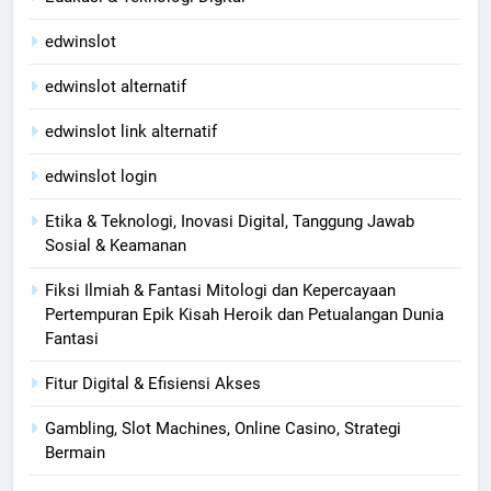
edwinslot
edwinslot alternatif
edwinslot link alternatif
edwinslot login
Etika & Teknologi, Inovasi Digital, Tanggung Jawab
Sosial & Keamanan
Fiksi Ilmiah & Fantasi Mitologi dan Kepercayaan
Pertempuran Epik Kisah Heroik dan Petualangan Dunia
Fantasi
Fitur Digital & Efisiensi Akses
Gambling, Slot Machines, Online Casino, Strategi
Bermain