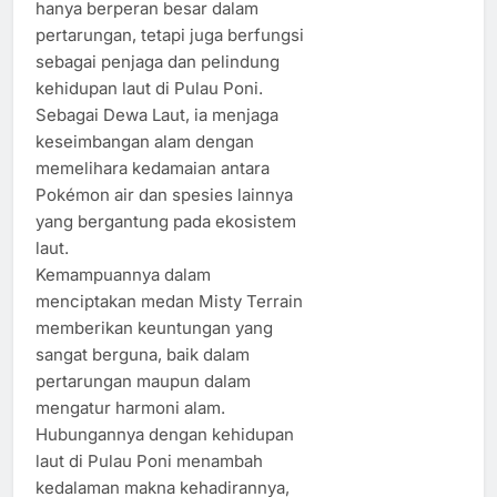
hanya berperan besar dalam
pertarungan, tetapi juga berfungsi
sebagai penjaga dan pelindung
kehidupan laut di Pulau Poni.
Sebagai Dewa Laut, ia menjaga
keseimbangan alam dengan
memelihara kedamaian antara
Pokémon air dan spesies lainnya
yang bergantung pada ekosistem
laut.
Kemampuannya dalam
menciptakan medan Misty Terrain
memberikan keuntungan yang
sangat berguna, baik dalam
pertarungan maupun dalam
mengatur harmoni alam.
Hubungannya dengan kehidupan
laut di Pulau Poni menambah
kedalaman makna kehadirannya,