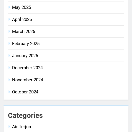
May 2025
April 2025
March 2025
February 2025
January 2025
December 2024
November 2024
October 2024
Categories
Air Terjun