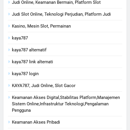
Judi Online, Keamanan Bermain, Platform Slot
Judi Slot Online, Teknologi Perjudian, Platform Judi
Kasino, Mesin Slot, Permainan
kaya787
kaya787 alternatif
kaya787 link alternati
kaya787 login
KAYA787, Judi Online, Slot Gacor
Keamanan Akses Digital,Stabilitas Platform,Manajemen
Sistem Online,Infrastruktur Teknologi,Pengalaman
Pengguna
Keamanan Akses Pribadi