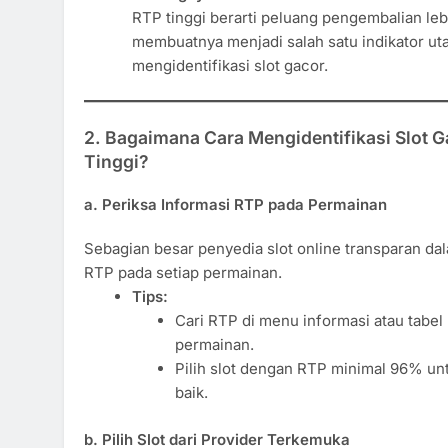
RTP tinggi berarti peluang pengembalian leb
membuatnya menjadi salah satu indikator ut
mengidentifikasi slot gacor.
2. Bagaimana Cara Mengidentifikasi Slot 
Tinggi?
a. Periksa Informasi RTP pada Permainan
Sebagian besar penyedia slot online transparan 
RTP pada setiap permainan.
Tips:
Cari RTP di menu informasi atau tabe
permainan.
Pilih slot dengan RTP minimal 96% un
baik.
b. Pilih Slot dari Provider Terkemuka