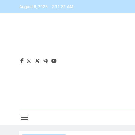
Skip
August 8, 2026
2:11:32 AM
to
content
Pat
Temukan B