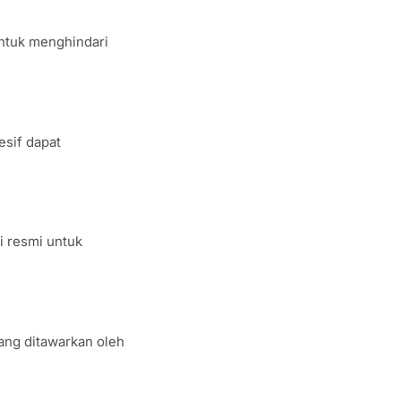
ntuk menghindari
resif dapat
i resmi untuk
ang ditawarkan oleh