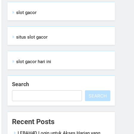
slot gacor
situs slot gacor
slot gacor hari ini
Search
SEARCH
Recent Posts
LEBAH4D Login untuk Akses Harian yang