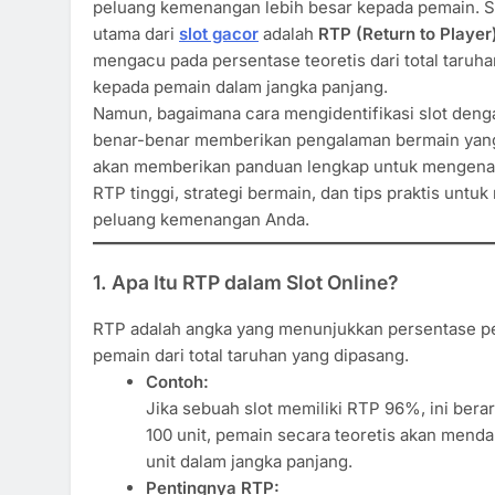
peluang kemenangan lebih besar kepada pemain. Sa
utama dari
slot gacor
adalah
RTP (Return to Player
mengacu pada persentase teoretis dari total taruh
kepada pemain dalam jangka panjang.
Namun, bagaimana cara mengidentifikasi slot deng
benar-benar memberikan pengalaman bermain yang o
akan memberikan panduan lengkap untuk mengenal
RTP tinggi, strategi bermain, dan tips praktis unt
peluang kemenangan Anda.
1. Apa Itu RTP dalam Slot Online?
RTP adalah angka yang menunjukkan persentase p
pemain dari total taruhan yang dipasang.
Contoh:
Jika sebuah slot memiliki RTP 96%, ini berart
100 unit, pemain secara teoretis akan mend
unit dalam jangka panjang.
Pentingnya RTP: