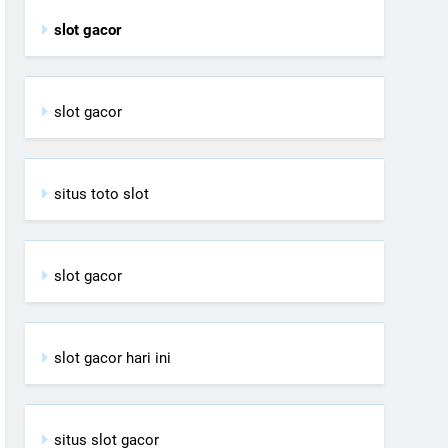
slot gacor
slot gacor
situs toto slot
slot gacor
slot gacor hari ini
situs slot gacor