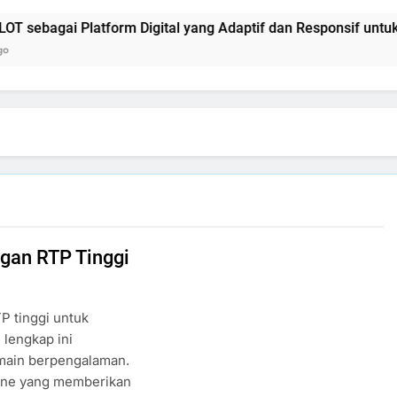
Platform Digital yang Adaptif dan Responsif untuk Pengguna
ngan RTP Tinggi
TP tinggi untuk
lengkap ini
emain berpengalaman.
nline yang memberikan