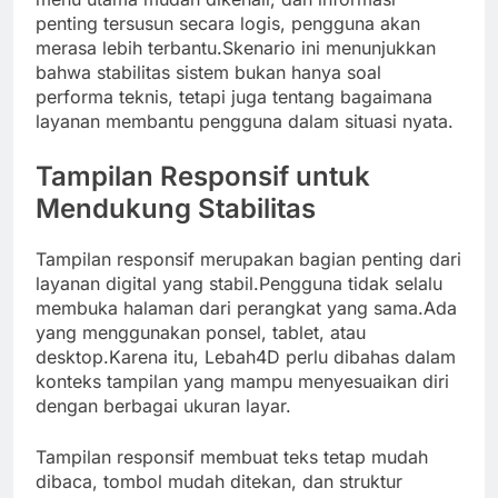
penting tersusun secara logis, pengguna akan
merasa lebih terbantu.Skenario ini menunjukkan
bahwa stabilitas sistem bukan hanya soal
performa teknis, tetapi juga tentang bagaimana
layanan membantu pengguna dalam situasi nyata.
Tampilan Responsif untuk
Mendukung Stabilitas
Tampilan responsif merupakan bagian penting dari
layanan digital yang stabil.Pengguna tidak selalu
membuka halaman dari perangkat yang sama.Ada
yang menggunakan ponsel, tablet, atau
desktop.Karena itu, Lebah4D perlu dibahas dalam
konteks tampilan yang mampu menyesuaikan diri
dengan berbagai ukuran layar.
Tampilan responsif membuat teks tetap mudah
dibaca, tombol mudah ditekan, dan struktur