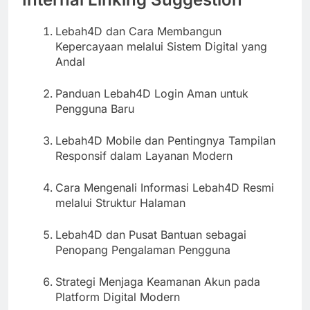
Lebah4D dan Cara Membangun
Kepercayaan melalui Sistem Digital yang
Andal
Panduan Lebah4D Login Aman untuk
Pengguna Baru
Lebah4D Mobile dan Pentingnya Tampilan
Responsif dalam Layanan Modern
Cara Mengenali Informasi Lebah4D Resmi
melalui Struktur Halaman
Lebah4D dan Pusat Bantuan sebagai
Penopang Pengalaman Pengguna
Strategi Menjaga Keamanan Akun pada
Platform Digital Modern