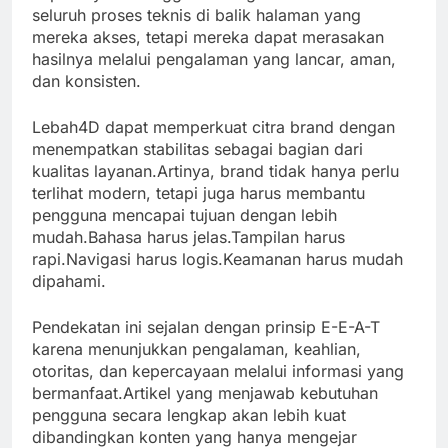
seluruh proses teknis di balik halaman yang
mereka akses, tetapi mereka dapat merasakan
hasilnya melalui pengalaman yang lancar, aman,
dan konsisten.
Lebah4D dapat memperkuat citra brand dengan
menempatkan stabilitas sebagai bagian dari
kualitas layanan.Artinya, brand tidak hanya perlu
terlihat modern, tetapi juga harus membantu
pengguna mencapai tujuan dengan lebih
mudah.Bahasa harus jelas.Tampilan harus
rapi.Navigasi harus logis.Keamanan harus mudah
dipahami.
Pendekatan ini sejalan dengan prinsip E-E-A-T
karena menunjukkan pengalaman, keahlian,
otoritas, dan kepercayaan melalui informasi yang
bermanfaat.Artikel yang menjawab kebutuhan
pengguna secara lengkap akan lebih kuat
dibandingkan konten yang hanya mengejar