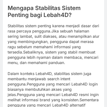
Mengapa Stabilitas Sistem
Penting bagi Lebah4D?
Stabilitas sistem penting karena menjadi dasar dari
rasa percaya pengguna.Jika sebuah halaman
sering lambat, sulit diakses, atau menampilkan alur
yang membingungkan, pengguna dapat merasa
ragu sebelum memahami informasi yang
tersedia.Sebaliknya, sistem yang stabil membuat
pengguna lebih nyaman dalam membaca, mencari
menu, dan memahami panduan.
Dalam konteks Lebah4D, stabilitas sistem juga
membantu menjawab search intent
pengguna.Pengguna yang mencari Lebah4D login
biasanya membutuhkan akses yang
jelas.Pengguna yang mencari Lebah4D resmi ingin
melihat informasi brand yang konsisten.Sementara
pengguna yang mencari Lebah4D alternatif