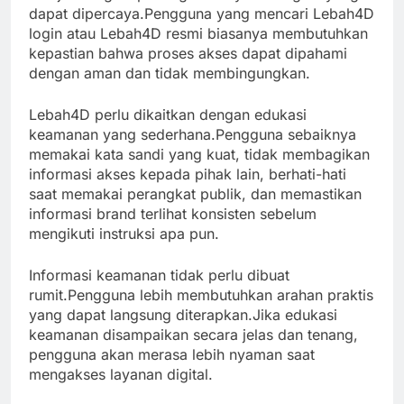
dapat dipercaya.Pengguna yang mencari Lebah4D
login atau Lebah4D resmi biasanya membutuhkan
kepastian bahwa proses akses dapat dipahami
dengan aman dan tidak membingungkan.
Lebah4D perlu dikaitkan dengan edukasi
keamanan yang sederhana.Pengguna sebaiknya
memakai kata sandi yang kuat, tidak membagikan
informasi akses kepada pihak lain, berhati-hati
saat memakai perangkat publik, dan memastikan
informasi brand terlihat konsisten sebelum
mengikuti instruksi apa pun.
Informasi keamanan tidak perlu dibuat
rumit.Pengguna lebih membutuhkan arahan praktis
yang dapat langsung diterapkan.Jika edukasi
keamanan disampaikan secara jelas dan tenang,
pengguna akan merasa lebih nyaman saat
mengakses layanan digital.