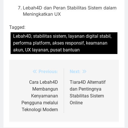
Lebah4D dan Peran Stabilitas Sistem dalam
Meningkatkan UX
Tagged:
Lebah4D, stabilitas sistem, layanan digital stabil,
performa platform, akses responsif, keamanan
akun, UX layanan, pusat bantuan
Previous:
Next:
Post
navigation
Cara Lebah4D
Tiara4D Alternatif
Membangun
dan Pentingnya
Kenyamanan
Stabilitas Sistem
Pengguna melalui
Online
Teknologi Modern