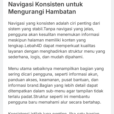
Navigasi Konsisten untuk
Mengurangi Hambatan
Navigasi yang konsisten adalah ciri penting dari
sistem yang stabil.Tanpa navigasi yang jelas,
pengguna akan kesulitan menemukan informasi
meskipun halaman memiliki konten yang
lengkap.Lebah4D dapat memperkuat kualitas
layanan dengan menghadirkan struktur menu yang
sederhana, logis, dan mudah dipahami.
Menu utama sebaiknya menampilkan bagian yang
sering dicari pengguna, seperti informasi akun,
panduan akses, keamanan, pusat bantuan, dan
informasi brand.Bagian yang lebih detail dapat
ditempatkan dalam sub-menu agar tampilan tidak
terlalu padat.Struktur seperti ini membantu
pengguna baru memahami alur secara bertahap.
Konsistensi istilah juga penting.Jika satu bagian