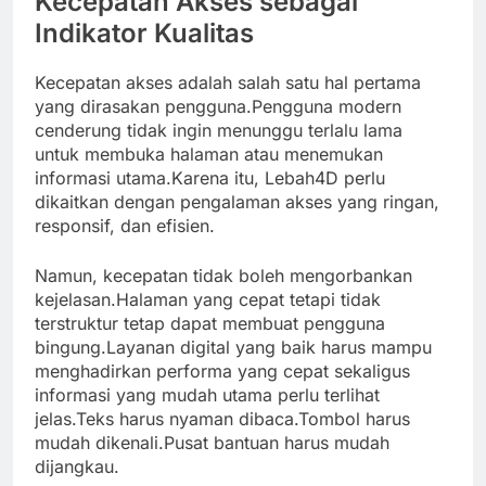
Kecepatan Akses sebagai
Indikator Kualitas
Kecepatan akses adalah salah satu hal pertama
yang dirasakan pengguna.Pengguna modern
cenderung tidak ingin menunggu terlalu lama
untuk membuka halaman atau menemukan
informasi utama.Karena itu, Lebah4D perlu
dikaitkan dengan pengalaman akses yang ringan,
responsif, dan efisien.
Namun, kecepatan tidak boleh mengorbankan
kejelasan.Halaman yang cepat tetapi tidak
terstruktur tetap dapat membuat pengguna
bingung.Layanan digital yang baik harus mampu
menghadirkan performa yang cepat sekaligus
informasi yang mudah utama perlu terlihat
jelas.Teks harus nyaman dibaca.Tombol harus
mudah dikenali.Pusat bantuan harus mudah
dijangkau.