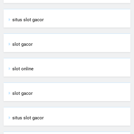
situs slot gacor
slot gacor
slot online
slot gacor
situs slot gacor