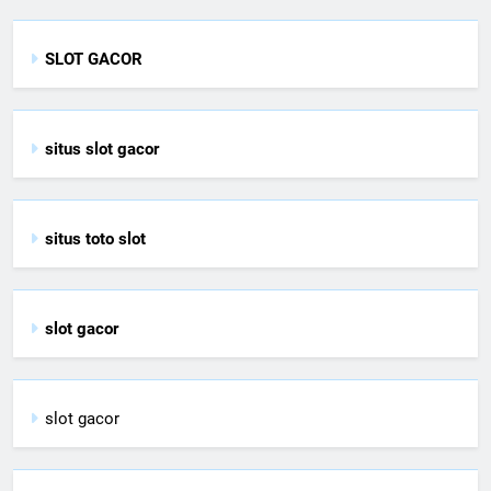
SLOT GACOR
situs slot gacor
situs toto slot
slot gacor
slot gacor