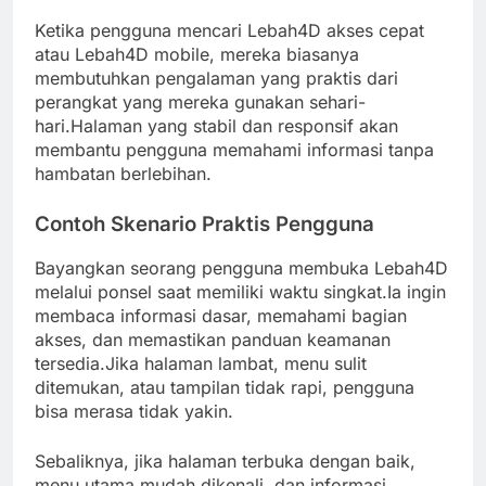
Ketika pengguna mencari Lebah4D akses cepat
atau Lebah4D mobile, mereka biasanya
membutuhkan pengalaman yang praktis dari
perangkat yang mereka gunakan sehari-
hari.Halaman yang stabil dan responsif akan
membantu pengguna memahami informasi tanpa
hambatan berlebihan.
Contoh Skenario Praktis Pengguna
Bayangkan seorang pengguna membuka Lebah4D
melalui ponsel saat memiliki waktu singkat.Ia ingin
membaca informasi dasar, memahami bagian
akses, dan memastikan panduan keamanan
tersedia.Jika halaman lambat, menu sulit
ditemukan, atau tampilan tidak rapi, pengguna
bisa merasa tidak yakin.
Sebaliknya, jika halaman terbuka dengan baik,
menu utama mudah dikenali, dan informasi