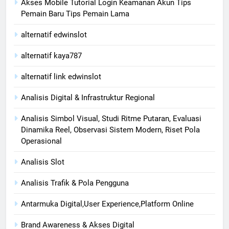
Akses Mobile Tutorial Login Keamanan Akun Tips
Pemain Baru Tips Pemain Lama
alternatif edwinslot
alternatif kaya787
alternatif link edwinslot
Analisis Digital & Infrastruktur Regional
Analisis Simbol Visual, Studi Ritme Putaran, Evaluasi
Dinamika Reel, Observasi Sistem Modern, Riset Pola
Operasional
Analisis Slot
Analisis Trafik & Pola Pengguna
Antarmuka Digital,User Experience,Platform Online
Brand Awareness & Akses Digital