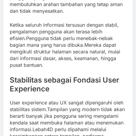
membutuhkan arahan tambahan yang tetap aman
dan tidak menyesatkan.
Ketika seluruh informasi tersusun dengan stabil,
pengalaman pengguna akan terasa lebih
efisien.Pengguna tidak perlu menebak-nebak
bagian mana yang harus dibuka.Mereka dapat
mengikuti struktur halaman secara natural, mulai
dari informasi dasar, akses, keamanan, hingga
pusat bantuan.
Stabilitas sebagai Fondasi User
Experience
User experience atau UX sangat dipengaruhi oleh
stabilitas sistem.Tampilan yang modern tidak akan
berarti banyak jika pengguna sering mengalami
kendala saat membuka halaman atau menemukan
informasi.Lebah4D perlu dipahami melalui
keseimbangan antara tampilan, performa,