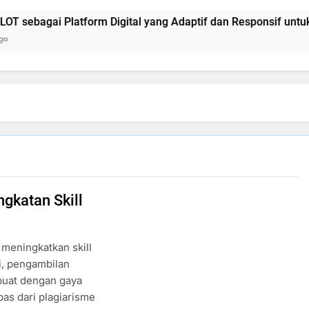
Platform Digital yang Adaptif dan Responsif untuk Pengguna
gkatan Skill
 meningkatkan skill
i, pengambilan
ibuat dengan gaya
bas dari plagiarisme