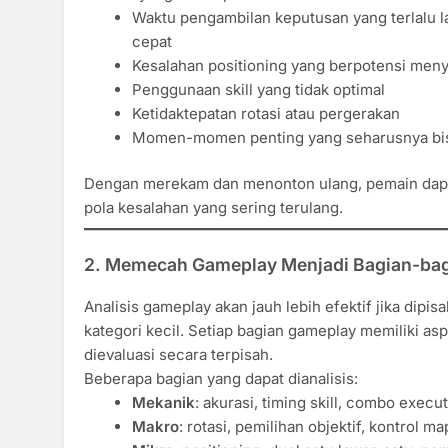
Waktu pengambilan keputusan yang terlalu la
cepat
Kesalahan positioning yang berpotensi men
Penggunaan skill yang tidak optimal
Ketidaktepatan rotasi atau pergerakan
Momen-momen penting yang seharusnya bis
Dengan merekam dan menonton ulang, pemain dapa
pola kesalahan yang sering terulang.
2. Memecah Gameplay Menjadi Bagian-bag
Analisis gameplay akan jauh lebih efektif jika dipi
kategori kecil. Setiap bagian gameplay memiliki as
dievaluasi secara terpisah.
Beberapa bagian yang dapat dianalisis:
Mekanik
: akurasi, timing skill, combo execu
Makro
: rotasi, pemilihan objektif, kontrol ma