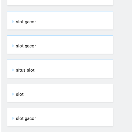
slot gacor
slot gacor
situs slot
slot
slot gacor