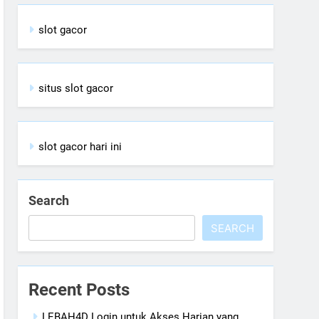
slot gacor
situs slot gacor
slot gacor hari ini
Search
SEARCH
Recent Posts
LEBAH4D Login untuk Akses Harian yang