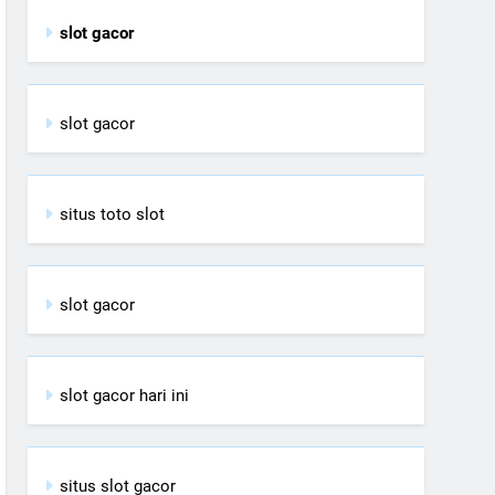
slot gacor
slot gacor
situs toto slot
slot gacor
slot gacor hari ini
situs slot gacor