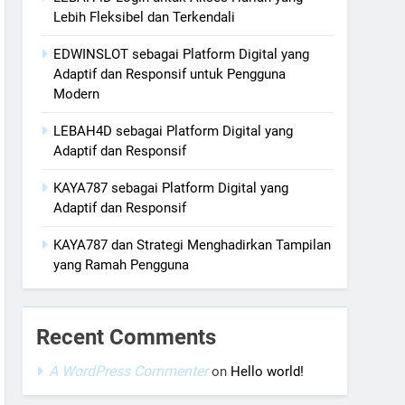
Lebih Fleksibel dan Terkendali
EDWINSLOT sebagai Platform Digital yang
Adaptif dan Responsif untuk Pengguna
Modern
LEBAH4D sebagai Platform Digital yang
Adaptif dan Responsif
KAYA787 sebagai Platform Digital yang
Adaptif dan Responsif
KAYA787 dan Strategi Menghadirkan Tampilan
yang Ramah Pengguna
Recent Comments
A WordPress Commenter
on
Hello world!