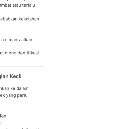
mbat atau terlalu
yebabkan kekalahan
a dimanfaatkan
t mengidentifikasi
ian Kecil
sahkan ke dalam
pek yang perlu
tion
p