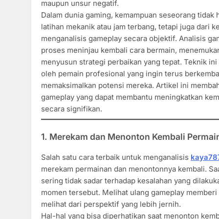
maupun unsur negatif.
Dalam dunia gaming, kemampuan seseorang tidak h
latihan mekanik atau jam terbang, tetapi juga dari
menganalisis gameplay secara objektif. Analisis 
proses meninjau kembali cara bermain, menemukan
menyusun strategi perbaikan yang tepat. Teknik in
oleh pemain profesional yang ingin terus berkemb
memaksimalkan potensi mereka. Artikel ini membaha
gameplay yang dapat membantu meningkatkan ke
secara signifikan.
1. Merekam dan Menonton Kembali Permai
Salah satu cara terbaik untuk menganalisis
kaya7
merekam permainan dan menontonnya kembali. Saa
sering tidak sadar terhadap kesalahan yang dilaku
momen tersebut. Melihat ulang gameplay memberi
melihat dari perspektif yang lebih jernih.
Hal-hal yang bisa diperhatikan saat menonton kemb