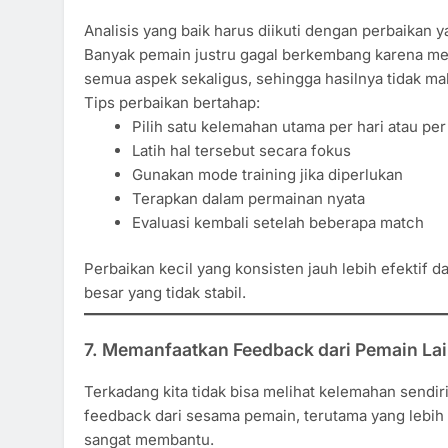
Analisis yang baik harus diikuti dengan perbaikan y
Banyak pemain justru gagal berkembang karena m
semua aspek sekaligus, sehingga hasilnya tidak ma
Tips perbaikan bertahap:
Pilih satu kelemahan utama per hari atau per
Latih hal tersebut secara fokus
Gunakan mode training jika diperlukan
Terapkan dalam permainan nyata
Evaluasi kembali setelah beberapa match
Perbaikan kecil yang konsisten jauh lebih efektif d
besar yang tidak stabil.
7. Memanfaatkan Feedback dari Pemain La
Terkadang kita tidak bisa melihat kelemahan sendi
feedback dari sesama pemain, terutama yang lebi
sangat membantu.