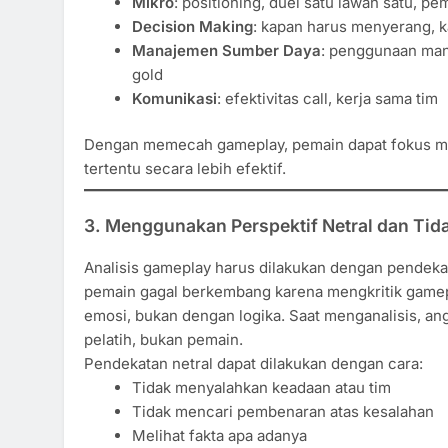
Mikro
: positioning, duel satu lawan satu, pem
Decision Making
: kapan harus menyerang, 
Manajemen Sumber Daya
: penggunaan man
gold
Komunikasi
: efektivitas call, kerja sama tim
Dengan memecah gameplay, pemain dapat fokus m
tertentu secara lebih efektif.
3. Menggunakan Perspektif Netral dan Tid
Analisis gameplay harus dilakukan dengan pendekat
pemain gagal berkembang karena mengkritik game
emosi, bukan dengan logika. Saat menganalisis, an
pelatih, bukan pemain.
Pendekatan netral dapat dilakukan dengan cara:
Tidak menyalahkan keadaan atau tim
Tidak mencari pembenaran atas kesalahan
Melihat fakta apa adanya