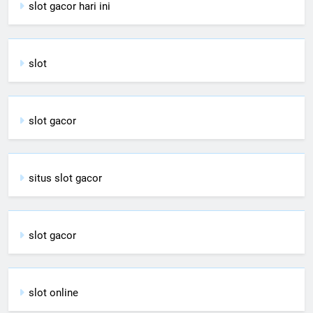
slot gacor hari ini
slot
slot gacor
situs slot gacor
slot gacor
slot online