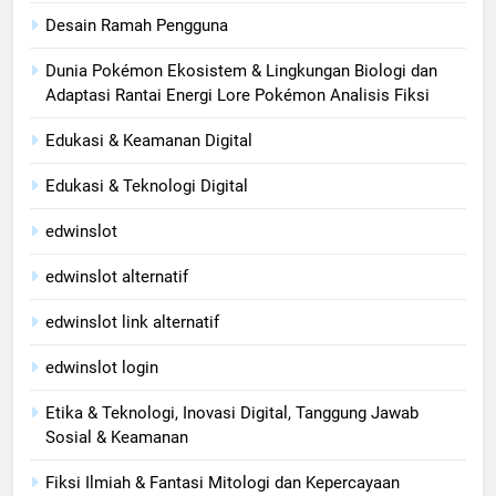
Desain Ramah Pengguna
Dunia Pokémon Ekosistem & Lingkungan Biologi dan
Adaptasi Rantai Energi Lore Pokémon Analisis Fiksi
Edukasi & Keamanan Digital
Edukasi & Teknologi Digital
edwinslot
edwinslot alternatif
edwinslot link alternatif
edwinslot login
Etika & Teknologi, Inovasi Digital, Tanggung Jawab
Sosial & Keamanan
Fiksi Ilmiah & Fantasi Mitologi dan Kepercayaan