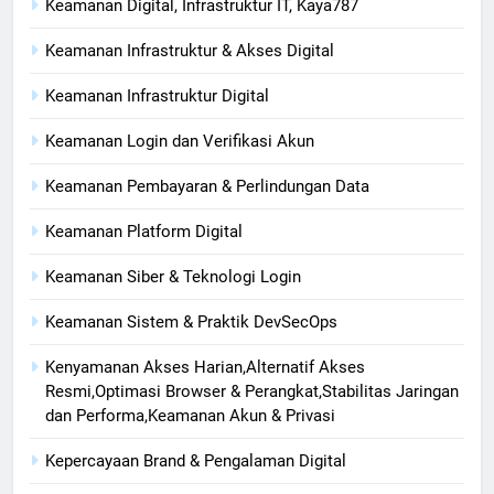
Keamanan Digital, Infrastruktur IT, Kaya787
Keamanan Infrastruktur & Akses Digital
Keamanan Infrastruktur Digital
Keamanan Login dan Verifikasi Akun
Keamanan Pembayaran & Perlindungan Data
Keamanan Platform Digital
Keamanan Siber & Teknologi Login
Keamanan Sistem & Praktik DevSecOps
Kenyamanan Akses Harian,Alternatif Akses
Resmi,Optimasi Browser & Perangkat,Stabilitas Jaringan
dan Performa,Keamanan Akun & Privasi
Kepercayaan Brand & Pengalaman Digital