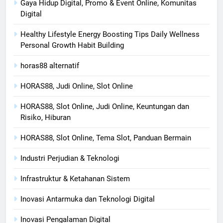
Gaya Hidup Digital, Promo & Event Online, Komunitas
Digital
Healthy Lifestyle Energy Boosting Tips Daily Wellness
Personal Growth Habit Building
horas88 alternatif
HORAS88, Judi Online, Slot Online
HORAS88, Slot Online, Judi Online, Keuntungan dan
Risiko, Hiburan
HORAS88, Slot Online, Tema Slot, Panduan Bermain
Industri Perjudian & Teknologi
Infrastruktur & Ketahanan Sistem
Inovasi Antarmuka dan Teknologi Digital
Inovasi Pengalaman Digital