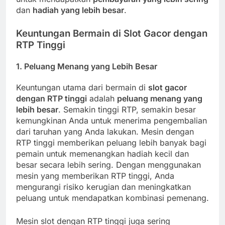
dan
hadiah yang lebih besar
.
Keuntungan Bermain di Slot Gacor dengan
RTP Tinggi
1.
Peluang Menang yang Lebih Besar
Keuntungan utama dari bermain di
slot gacor
dengan RTP tinggi
adalah
peluang menang yang
lebih besar
. Semakin tinggi RTP, semakin besar
kemungkinan Anda untuk menerima pengembalian
dari taruhan yang Anda lakukan. Mesin dengan
RTP tinggi memberikan peluang lebih banyak bagi
pemain untuk memenangkan hadiah kecil dan
besar secara lebih sering. Dengan menggunakan
mesin yang memberikan RTP tinggi, Anda
mengurangi risiko kerugian dan meningkatkan
peluang untuk mendapatkan kombinasi pemenang.
Mesin slot dengan RTP tinggi juga sering