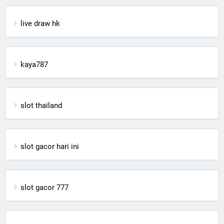
live draw hk
kaya787
slot thailand
slot gacor hari ini
slot gacor 777