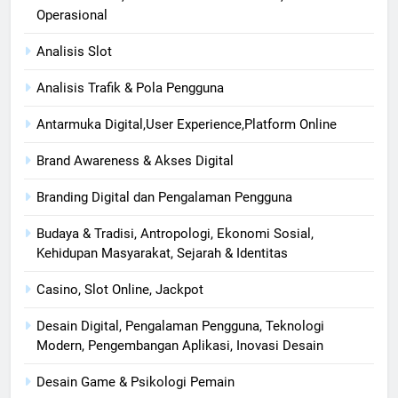
Operasional
Analisis Slot
Analisis Trafik & Pola Pengguna
Antarmuka Digital,User Experience,Platform Online
Brand Awareness & Akses Digital
Branding Digital dan Pengalaman Pengguna
Budaya & Tradisi, Antropologi, Ekonomi Sosial,
Kehidupan Masyarakat, Sejarah & Identitas
Casino, Slot Online, Jackpot
Desain Digital, Pengalaman Pengguna, Teknologi
Modern, Pengembangan Aplikasi, Inovasi Desain
Desain Game & Psikologi Pemain