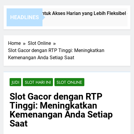
BAH4D Login untuk Akses Harian yang Lebih Fleksibel dan Te
HEADLINES
Weeks Ago
Home
Slot Online
Slot Gacor dengan RTP Tinggi: Meningkatkan
Kemenangan Anda Setiap Saat
JUDI
SLOT HARI INI
SLOT ONLINE
Slot Gacor dengan RTP
Tinggi: Meningkatkan
Kemenangan Anda Setiap
Saat