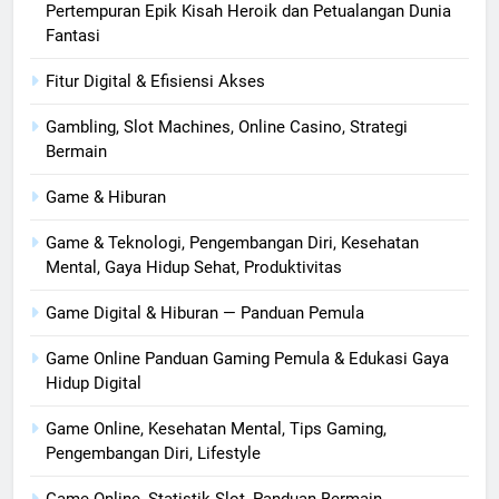
Pertempuran Epik Kisah Heroik dan Petualangan Dunia
Fantasi
Fitur Digital & Efisiensi Akses
Gambling, Slot Machines, Online Casino, Strategi
Bermain
Game & Hiburan
Game & Teknologi, Pengembangan Diri, Kesehatan
Mental, Gaya Hidup Sehat, Produktivitas
Game Digital & Hiburan — Panduan Pemula
Game Online Panduan Gaming Pemula & Edukasi Gaya
Hidup Digital
Game Online, Kesehatan Mental, Tips Gaming,
Pengembangan Diri, Lifestyle
Game Online, Statistik Slot, Panduan Bermain