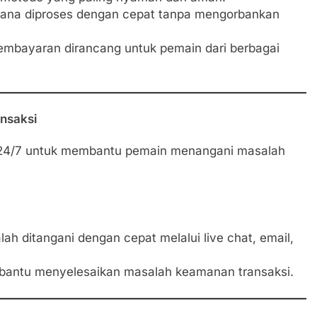
dana diproses dengan cepat tanpa mengorbankan
mbayaran dirancang untuk pemain dari berbagai
nsaksi
24/7 untuk membantu pemain menangani masalah
h ditangani dengan cepat melalui live chat, email,
mbantu menyelesaikan masalah keamanan transaksi.