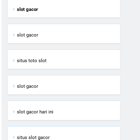
slot gacor
slot gacor
situs toto slot
slot gacor
slot gacor hari ini
situs slot gacor