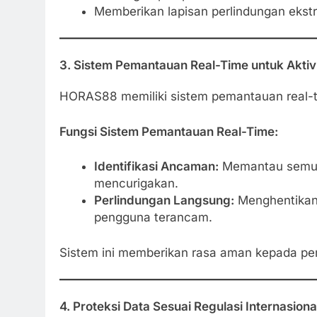
Memberikan lapisan perlindungan ekst
3. Sistem Pemantauan Real-Time untuk Aktiv
HORAS88 memiliki sistem pemantauan real-t
Fungsi Sistem Pemantauan Real-Time:
Identifikasi Ancaman:
Memantau semua 
mencurigakan.
Perlindungan Langsung:
Menghentikan 
pengguna terancam.
Sistem ini memberikan rasa aman kepada pem
4. Proteksi Data Sesuai Regulasi Internasiona