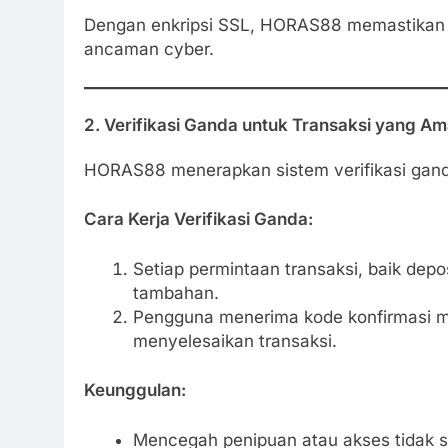
Dengan enkripsi SSL, HORAS88 memastikan bah
ancaman cyber.
2. Verifikasi Ganda untuk Transaksi yang A
HORAS88 menerapkan sistem verifikasi ganda
Cara Kerja Verifikasi Ganda:
Setiap permintaan transaksi, baik depo
tambahan.
Pengguna menerima kode konfirmasi m
menyelesaikan transaksi.
Keunggulan:
Mencegah penipuan atau akses tidak s