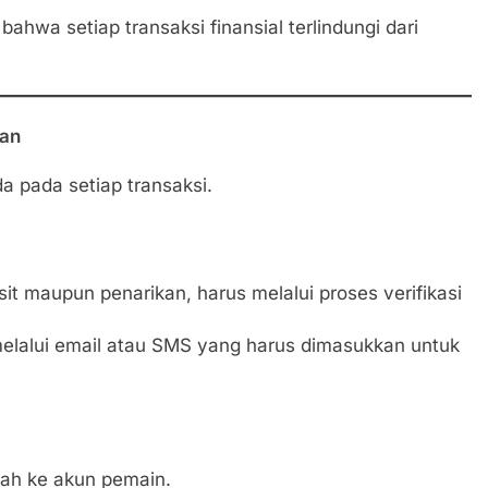
wa setiap transaksi finansial terlindungi dari
man
 pada setiap transaksi.
sit maupun penarikan, harus melalui proses verifikasi
elalui email atau SMS yang harus dimasukkan untuk
ah ke akun pemain.