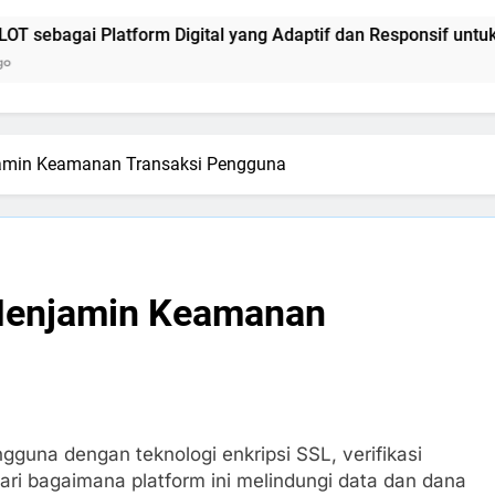
latform Digital yang Adaptif dan Responsif untuk Pengguna
min Keamanan Transaksi Pengguna
enjamin Keamanan
una dengan teknologi enkripsi SSL, verifikasi
ari bagaimana platform ini melindungi data dan dana