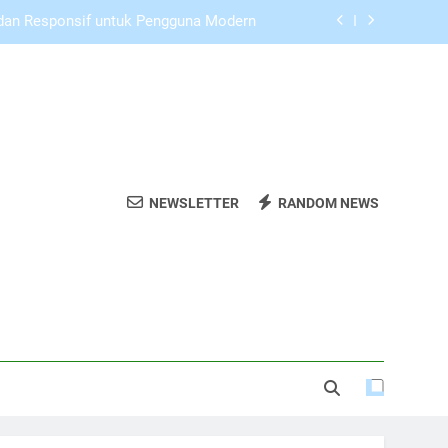
 dan Responsif untuk Pengguna Modern
rm Digital yang Adaptif dan Responsif
rm Digital yang Adaptif dan Responsif
n yang Lebih Fleksibel dan Terkendali
 dan Responsif untuk Pengguna Modern
NEWSLETTER
RANDOM NEWS
rm Digital yang Adaptif dan Responsif
rm Digital yang Adaptif dan Responsif
 Untuk Melengkapi Dekorasi Rumah Anda.