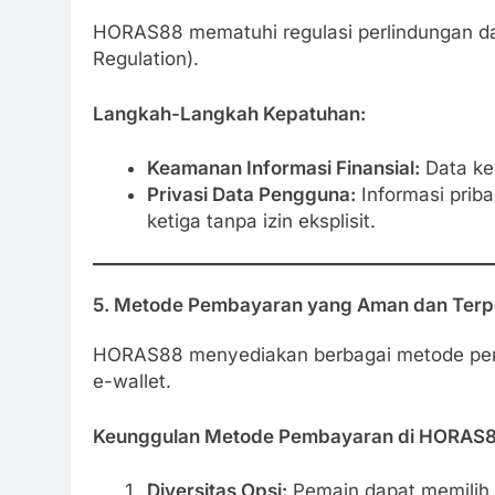
HORAS88 mematuhi regulasi perlindungan dat
Regulation).
Langkah-Langkah Kepatuhan:
Keamanan Informasi Finansial:
Data keu
Privasi Data Pengguna:
Informasi priba
ketiga tanpa izin eksplisit.
5. Metode Pembayaran yang Aman dan Terp
HORAS88 menyediakan berbagai metode pemb
e-wallet.
Keunggulan Metode Pembayaran di HORAS8
Diversitas Opsi:
Pemain dapat memilih