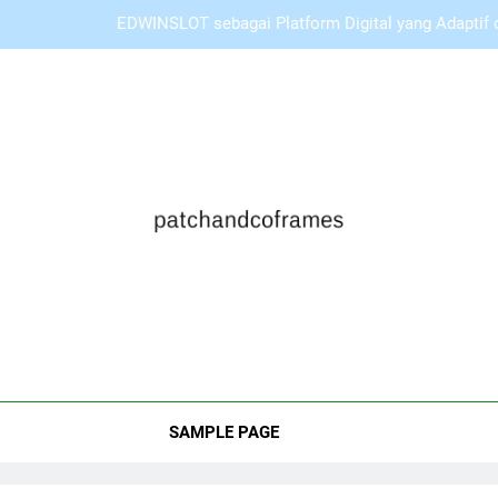
EDWINSLOT sebagai Platform Digital yang Adaptif
LEBAH4D sebagai Platfo
KAYA787 sebagai Platfo
LEBAH4D Login untuk Akses Haria
EDWINSLOT sebagai Platform Digital yang Adaptif
LEBAH4D sebagai Platfo
KAYA787 sebagai Platfo
ch & Co Frames
ingkai Foto Unik Dan Personal Dari Patch & Co Frames. Cocok
SAMPLE PAGE