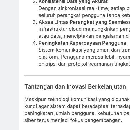
Konsistensi Data yang Akurat
Dengan sinkronisasi real-time, setiap 
seluruh perangkat pengguna tanpa ket
Akses Lintas Perangkat yang Seamles
Infrastruktur cloud memungkinkan pen
atau data, menciptakan pengalaman dig
Peningkatan Kepercayaan Pengguna
Sistem komunikasi yang aman dan tra
platform. Pengguna merasa lebih nyama
enkripsi dan protokol keamanan tingkat 
Tantangan dan Inovasi Berkelanjutan
Meskipun teknologi komunikasi yang digunak
kunci agar sistem dapat beradaptasi terhada
peningkatan jumlah pengguna, kebutuhan ba
siber terus menjadi fokus pengembangan.