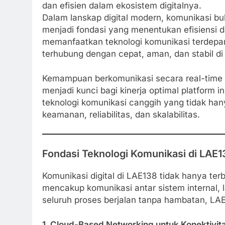
dan efisien dalam ekosistem digitalnya.
Dalam lanskap digital modern, komunikasi buk
menjadi fondasi yang menentukan efisiensi d
memanfaatkan teknologi komunikasi terdepa
terhubung dengan cepat, aman, dan stabil di 
Kemampuan berkomunikasi secara real-time a
menjadi kunci bagi kinerja optimal platform 
teknologi komunikasi canggih yang tidak han
keamanan, reliabilitas, dan skalabilitas.
Fondasi Teknologi Komunikasi di LAE1
Komunikasi digital di LAE138 tidak hanya ter
mencakup komunikasi antar sistem internal, 
seluruh proses berjalan tanpa hambatan, L
1. Cloud-Based Networking untuk Konektivit