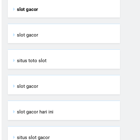
slot gacor
slot gacor
situs toto slot
slot gacor
slot gacor hari ini
situs slot gacor