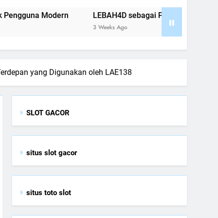
 Modern
LEBAH4D sebagai Platform Digital yang Adaptif
3 Weeks Ago
Terdepan yang Digunakan oleh LAE138
SLOT GACOR
situs slot gacor
situs toto slot