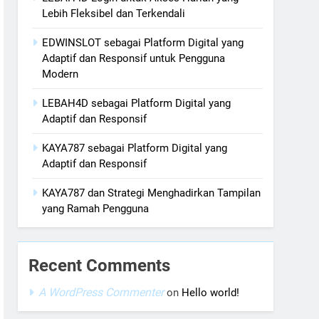
Lebih Fleksibel dan Terkendali
EDWINSLOT sebagai Platform Digital yang
Adaptif dan Responsif untuk Pengguna
Modern
LEBAH4D sebagai Platform Digital yang
Adaptif dan Responsif
KAYA787 sebagai Platform Digital yang
Adaptif dan Responsif
KAYA787 dan Strategi Menghadirkan Tampilan
yang Ramah Pengguna
Recent Comments
A WordPress Commenter
on
Hello world!