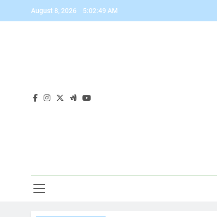
Skip
August 8, 2026
5:02:50 AM
to
content
Pat
Temukan B