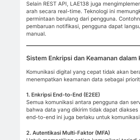
Selain REST API, LAE138 juga mengimpleme
arah secara real-time. Teknologi ini memungk
permintaan berulang dari pengguna. Contohn
pembaruan notifikasi, pengguna dapat langs
manual.
Sistem Enkripsi dan Keamanan dalam K
Komunikasi digital yang cepat tidak akan be
menempatkan keamanan data sebagai priorita
1. Enkripsi End-to-End (E2EE)
Semua komunikasi antara pengguna dan serve
bahwa data yang dikirim tidak dapat diakses a
end-to-end ini juga berlaku untuk komunikasi 
2. Autentikasi Multi-Faktor (MFA)