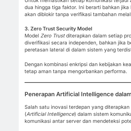
Untuk memastikan setiap komunikasi terjadi 
dua hingga tiga faktor. Ini berarti bahkan jik
akan diblokir tanpa verifikasi tambahan melal
3. Zero Trust Security Model
Model
Zero Trust
diterapkan dalam setiap pro
diverifikasi secara independen, bahkan jika be
peretasan lateral di dalam sistem yang terdist
Dengan kombinasi enkripsi dan kebijakan k
tetap aman tanpa mengorbankan performa.
Penerapan Artificial Intelligence dal
Salah satu inovasi terdepan yang diterapk
(
Artificial Intelligence
) dalam sistem komunik
komunikasi antar server dan mendeteksi pote