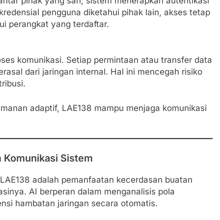
antar pihak yang sah, sistem menerapkan autentikasi
a kredensial pengguna diketahui pihak lain, akses tetap
ui perangkat yang terdaftar.
ses komunikasi. Setiap permintaan atau transfer data
rasal dari jaringan internal. Hal ini mencegah risiko
ribusi.
eamanan adaptif, LAE138 mampu menjaga komunikasi
am Komunikasi Sistem
an LAE138 adalah pemanfaatan kecerdasan buatan
asinya. AI berperan dalam menganalisis pola
nsi hambatan jaringan secara otomatis.