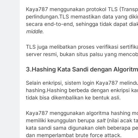
Kaya787 menggunakan protokol TLS (Transpor
perlindungan.TLS memastikan data yang dikir
secara end-to-end, sehingga tidak dapat dia
middle
.
TLS juga melibatkan proses verifikasi sertif
server resmi, bukan situs palsu yang mencob
3.Hashing Kata Sandi dengan Algorit
Selain enkripsi, sistem login Kaya787 melin
hashing.Hashing berbeda dengan enkripsi ka
tidak bisa dikembalikan ke bentuk asli.
Kaya787 menggunakan algoritma hashing mode
memiliki keunggulan berupa
salt
(nilai acak 
kata sandi sama digunakan oleh beberapa p
dan memperlambat brute force attack.