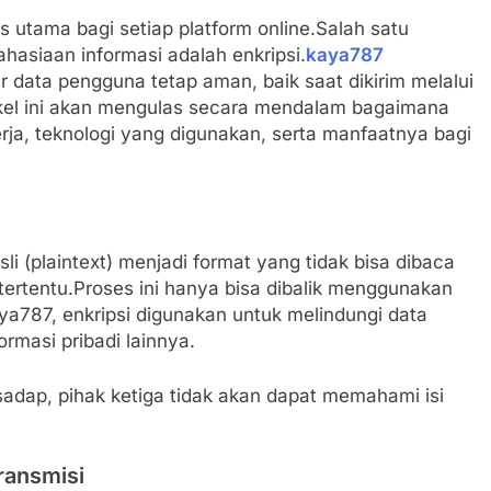
as utama bagi setiap platform online.Salah satu
hasiaan informasi adalah enkripsi.
kaya787
data pengguna tetap aman, baik saat dikirim melalui
tikel ini akan mengulas secara mendalam bagaimana
ja, teknologi yang digunakan, serta manfaatnya bagi
li (plaintext) menjadi format yang tidak bisa dibaca
ertentu.Proses ini hanya bisa dibalik menggunakan
ya787, enkripsi digunakan untuk melindungi data
ormasi pribadi lainnya.
isadap, pihak ketiga tidak akan dapat memahami isi
ransmisi