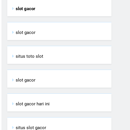
slot gacor
slot gacor
situs toto slot
slot gacor
slot gacor hari ini
situs slot gacor