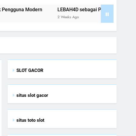
 Modern
LEBAH4D sebagai Platform Digital yang Adaptif
2 Weeks Ago
SLOT GACOR
situs slot gacor
situs toto slot