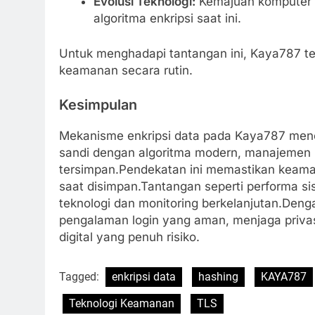
Evolusi Teknologi:
Kemajuan komputer 
algoritma enkripsi saat ini.
Untuk menghadapi tantangan ini, Kaya787 te
keamanan secara rutin.
Kesimpulan
Mekanisme enkripsi data pada Kaya787 menc
sandi dengan algoritma modern, manajemen ku
tersimpan.Pendekatan ini memastikan keama
saat disimpan.Tantangan seperti performa s
teknologi dan monitoring berkelanjutan.Den
pengalaman login yang aman, menjaga priv
digital yang penuh risiko.
Tagged:
enkripsi data
hashing
KAYA787
Teknologi Keamanan
TLS