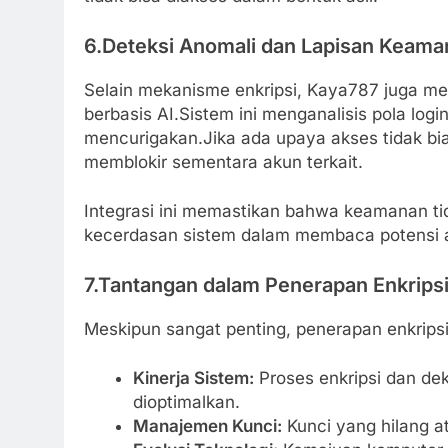
6.Deteksi Anomali dan Lapisan Keam
Selain mekanisme enkripsi, Kaya787 juga me
berbasis AI.Sistem ini menganalisis pola log
mencurigakan.Jika ada upaya akses tidak bi
memblokir sementara akun terkait.
Integrasi ini memastikan bahwa keamanan tid
kecerdasan sistem dalam membaca potensi
7.Tantangan dalam Penerapan Enkrips
Meskipun sangat penting, penerapan enkripsi 
Kinerja Sistem:
Proses enkripsi dan dek
dioptimalkan.
Manajemen Kunci:
Kunci yang hilang a