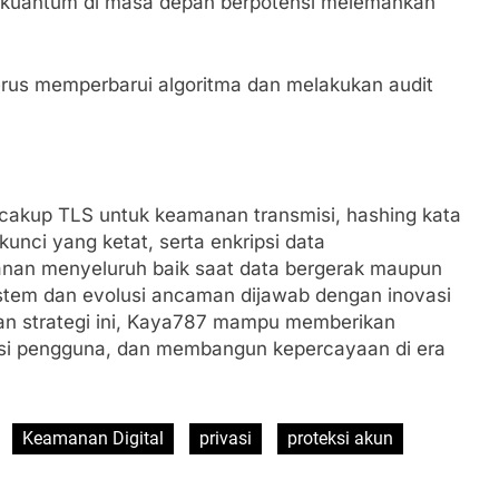
kuantum di masa depan berpotensi melemahkan
rus memperbarui algoritma dan melakukan audit
akup TLS untuk keamanan transmisi, hashing kata
nci yang ketat, serta enkripsi data
nan menyeluruh baik saat data bergerak maupun
istem dan evolusi ancaman dijawab dengan inovasi
gan strategi ini, Kaya787 mampu memberikan
asi pengguna, dan membangun kepercayaan di era
Keamanan Digital
privasi
proteksi akun