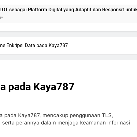
Platform Digital yang Adaptif dan Responsif untuk Pengguna
e Enkripsi Data pada Kaya787
ta pada Kaya787
ata pada Kaya787, mencakup penggunaan TLS,
, serta perannya dalam menjaga keamanan informasi