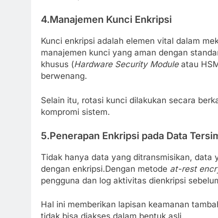
4.Manajemen Kunci Enkripsi
Kunci enkripsi adalah elemen vital dalam 
manajemen kunci yang aman dengan standar
khusus (
Hardware Security Module
atau HSM)
berwenang.
Selain itu, rotasi kunci dilakukan secara berk
kompromi sistem.
5.Penerapan Enkripsi pada Data Ters
Tidak hanya data yang ditransmisikan, data 
dengan enkripsi.Dengan metode
at-rest encr
pengguna dan log aktivitas dienkripsi sebelu
Hal ini memberikan lapisan keamanan tambah
tidak bisa diakses dalam bentuk asli.