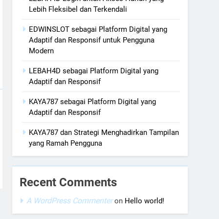
Lebih Fleksibel dan Terkendali
EDWINSLOT sebagai Platform Digital yang
Adaptif dan Responsif untuk Pengguna
Modern
LEBAH4D sebagai Platform Digital yang
Adaptif dan Responsif
KAYA787 sebagai Platform Digital yang
Adaptif dan Responsif
KAYA787 dan Strategi Menghadirkan Tampilan
yang Ramah Pengguna
Recent Comments
A WordPress Commenter
on
Hello world!