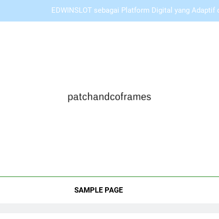
EDWINSLOT sebagai Platform Digital yang Adaptif
LEBAH4D sebagai Platfo
KAYA787 sebagai Platfo
LEBAH4D Login untuk Akses Haria
EDWINSLOT sebagai Platform Digital yang Adaptif
LEBAH4D sebagai Platfo
KAYA787 sebagai Platfo
ch & Co Frames
ingkai Foto Unik Dan Personal Dari Patch & Co Frames. Cocok
SAMPLE PAGE