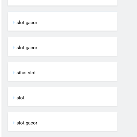
slot gacor
slot gacor
situs slot
slot
slot gacor