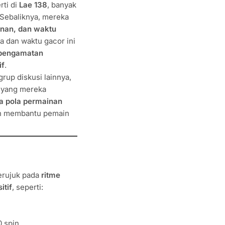
rti di
Lae 138
, banyak
Sebaliknya, mereka
inan, dan waktu
la dan waktu gacor ini
pengamatan
if
.
rup diskusi lainnya,
n yang mereka
a pola permainan
an membantu pemain
rujuk pada
ritme
tif
, seperti:
 spin