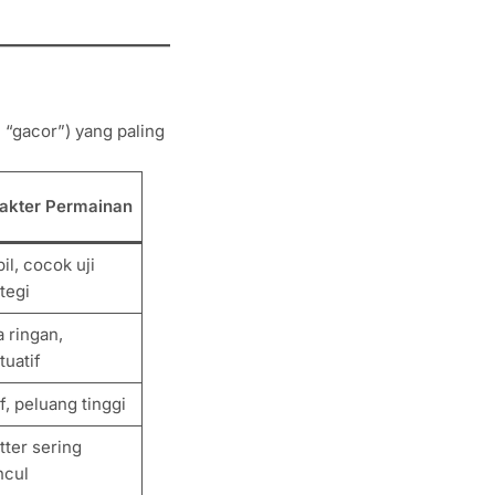
u “gacor”) yang paling
akter Permainan
il, cocok uji
tegi
a ringan,
tuatif
f, peluang tinggi
tter sering
cul