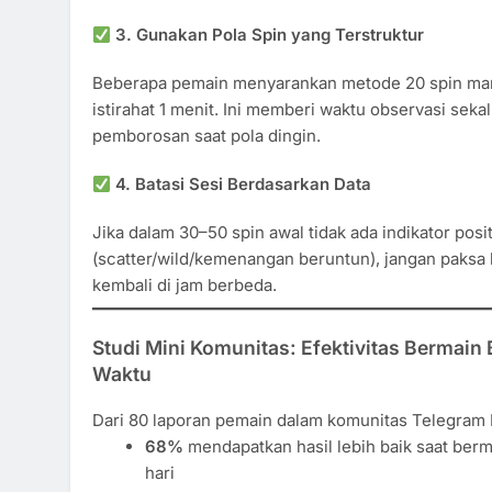
3.
Gunakan Pola Spin yang Terstruktur
Beberapa pemain menyarankan metode 20 spin man
istirahat 1 menit. Ini memberi waktu observasi sek
pemborosan saat pola dingin.
4.
Batasi Sesi Berdasarkan Data
Jika dalam 30–50 spin awal tidak ada indikator posit
(scatter/wild/kemenangan beruntun), jangan paksa l
kembali di jam berbeda.
Studi Mini Komunitas: Efektivitas Bermain
Waktu
Dari 80 laporan pemain dalam komunitas Telegram 
68%
mendapatkan hasil lebih baik saat berm
hari