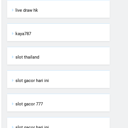
live draw hk
kaya787
slot thailand
slot gacor hari ini
slot gacor 777
slot gacor hari ini