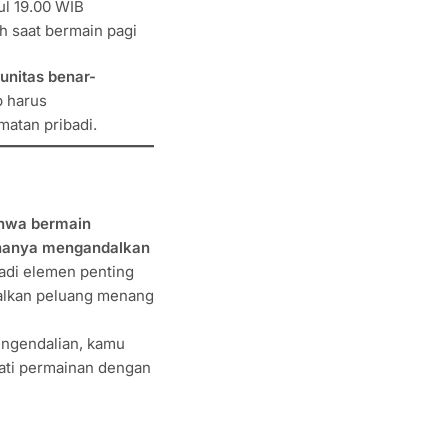
ul 19.00 WIB
 saat bermain pagi
unitas benar-
p harus
atan pribadi.
ahwa bermain
a hanya mengandalkan
adi elemen penting
malkan peluang menang
engendalian, kamu
mati permainan dengan