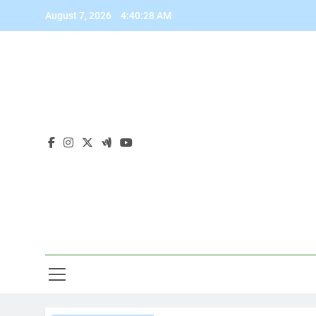
Skip
August 7, 2026
4:40:29 AM
to
content
Pat
Temukan B