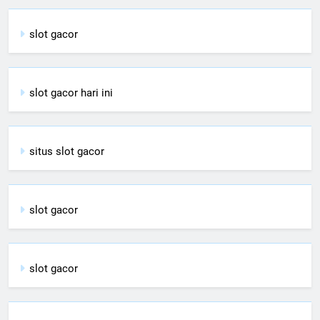
slot gacor
slot gacor hari ini
situs slot gacor
slot gacor
slot gacor