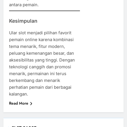
antara pemain.
Kesimpulan
Ular slot menjadi pilihan favorit
pemain online karena kombinasi
tema menarik, fitur modern,
peluang kemenangan besar, dan
aksesibilitas yang tinggi. Dengan
teknologi canggih dan promosi
menarik, permainan ini terus
berkembang dan menarik
perhatian pemain dari berbagai
kalangan.
Read More