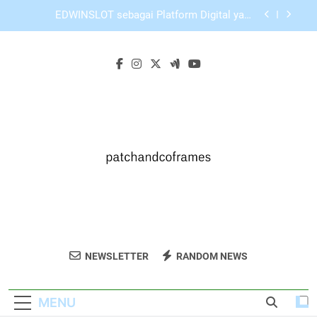
Skip
LEBAH4D sebagai Platform Digital yang Adaptif
to
dan Responsif
content
KAYA787 sebagai Platform Digital yang Adaptif
dan Responsif
LEBAH4D Login untuk Akses Harian yang Lebih
Fleksibel dan Terkendali
EDWINSLOT sebagai Platform Digital yang
Adaptif dan Responsif untuk Pengguna Modern
LEBAH4D sebagai Platform Digital yang Adaptif
dan Responsif
KAYA787 sebagai Platform Digital yang Adaptif
dan Responsif
Patch & Co
Temukan Bingkai Foto Unik Dan Personal
NEWSLETTER
RANDOM NEWS
Frames
Dari Patch & Co Frames. Cocok Untuk
Melengkapi Dekorasi Rumah Anda.
MENU