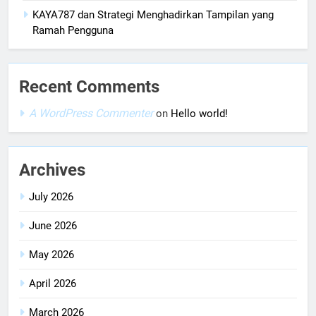
KAYA787 dan Strategi Menghadirkan Tampilan yang
Ramah Pengguna
Recent Comments
A WordPress Commenter
on
Hello world!
Archives
July 2026
June 2026
May 2026
April 2026
March 2026