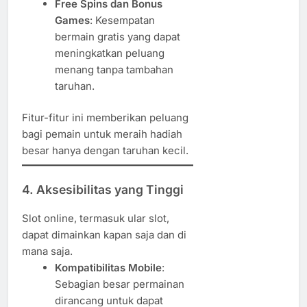
Free Spins dan Bonus
Games
: Kesempatan
bermain gratis yang dapat
meningkatkan peluang
menang tanpa tambahan
taruhan.
Fitur-fitur ini memberikan peluang
bagi pemain untuk meraih hadiah
besar hanya dengan taruhan kecil.
4. Aksesibilitas yang Tinggi
Slot online, termasuk ular slot,
dapat dimainkan kapan saja dan di
mana saja.
Kompatibilitas Mobile
:
Sebagian besar permainan
dirancang untuk dapat