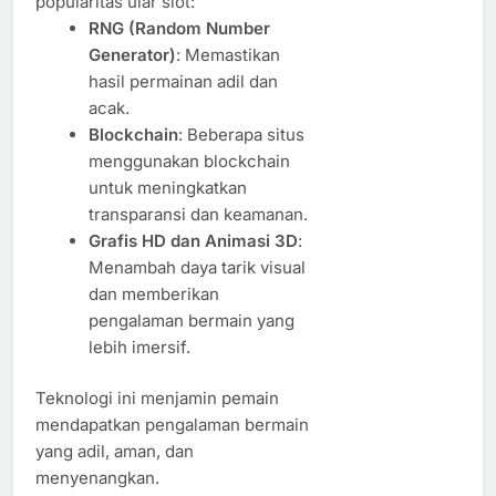
popularitas ular slot:
RNG (Random Number
Generator)
: Memastikan
hasil permainan adil dan
acak.
Blockchain
: Beberapa situs
menggunakan blockchain
untuk meningkatkan
transparansi dan keamanan.
Grafis HD dan Animasi 3D
:
Menambah daya tarik visual
dan memberikan
pengalaman bermain yang
lebih imersif.
Teknologi ini menjamin pemain
mendapatkan pengalaman bermain
yang adil, aman, dan
menyenangkan.