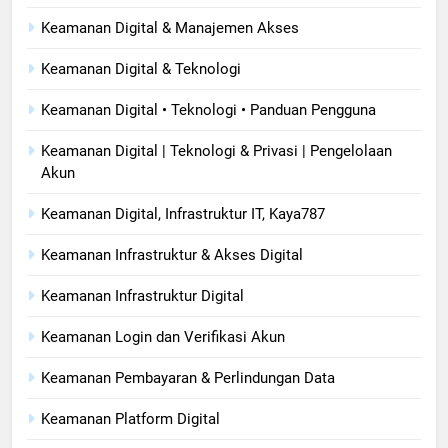
Keamanan Digital & Manajemen Akses
Keamanan Digital & Teknologi
Keamanan Digital • Teknologi • Panduan Pengguna
Keamanan Digital | Teknologi & Privasi | Pengelolaan
Akun
Keamanan Digital, Infrastruktur IT, Kaya787
Keamanan Infrastruktur & Akses Digital
Keamanan Infrastruktur Digital
Keamanan Login dan Verifikasi Akun
Keamanan Pembayaran & Perlindungan Data
Keamanan Platform Digital