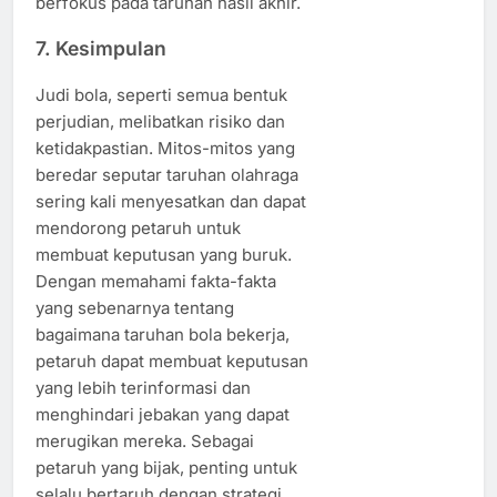
berfokus pada taruhan hasil akhir.
7.
Kesimpulan
Judi bola, seperti semua bentuk
perjudian, melibatkan risiko dan
ketidakpastian. Mitos-mitos yang
beredar seputar taruhan olahraga
sering kali menyesatkan dan dapat
mendorong petaruh untuk
membuat keputusan yang buruk.
Dengan memahami fakta-fakta
yang sebenarnya tentang
bagaimana taruhan bola bekerja,
petaruh dapat membuat keputusan
yang lebih terinformasi dan
menghindari jebakan yang dapat
merugikan mereka. Sebagai
petaruh yang bijak, penting untuk
selalu bertaruh dengan strategi,