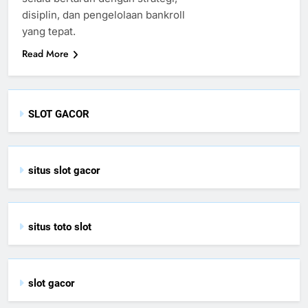
disiplin, dan pengelolaan bankroll
yang tepat.
Read More
SLOT GACOR
situs slot gacor
situs toto slot
slot gacor