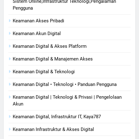
Sistem Online,Infrastruktur Teknologi,Pengalaman
Pengguna
Keamanan Akses Pribadi
Keamanan Akun Digital
Keamanan Digital & Akses Platform
Keamanan Digital & Manajemen Akses
Keamanan Digital & Teknologi
Keamanan Digital • Teknologi • Panduan Pengguna
Keamanan Digital | Teknologi & Privasi | Pengelolaan
Akun
Keamanan Digital, Infrastruktur IT, Kaya787
Keamanan Infrastruktur & Akses Digital