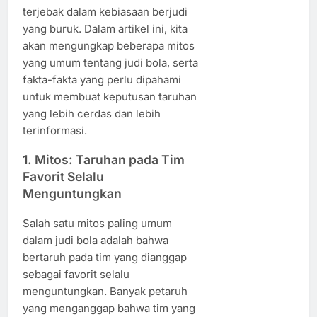
terjebak dalam kebiasaan berjudi
yang buruk. Dalam artikel ini, kita
akan mengungkap beberapa mitos
yang umum tentang judi bola, serta
fakta-fakta yang perlu dipahami
untuk membuat keputusan taruhan
yang lebih cerdas dan lebih
terinformasi.
1.
Mitos: Taruhan pada Tim
Favorit Selalu
Menguntungkan
Salah satu mitos paling umum
dalam judi bola adalah bahwa
bertaruh pada tim yang dianggap
sebagai favorit selalu
menguntungkan. Banyak petaruh
yang menganggap bahwa tim yang