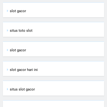
slot gacor
situs toto slot
slot gacor
slot gacor hari ini
situs slot gacor