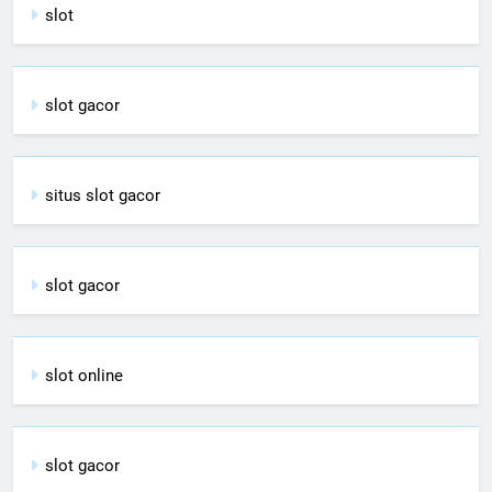
slot
slot gacor
situs slot gacor
slot gacor
slot online
slot gacor