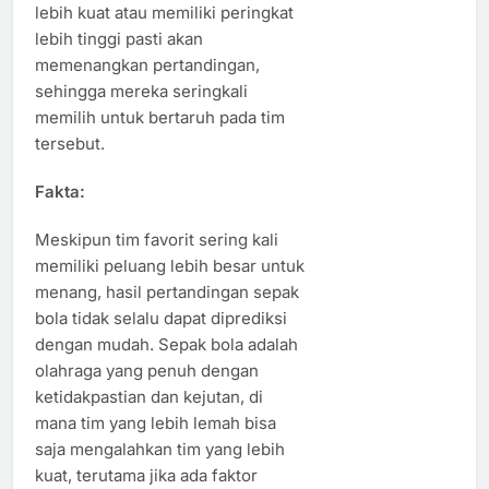
lebih kuat atau memiliki peringkat
lebih tinggi pasti akan
memenangkan pertandingan,
sehingga mereka seringkali
memilih untuk bertaruh pada tim
tersebut.
Fakta:
Meskipun tim favorit sering kali
memiliki peluang lebih besar untuk
menang, hasil pertandingan sepak
bola tidak selalu dapat diprediksi
dengan mudah. Sepak bola adalah
olahraga yang penuh dengan
ketidakpastian dan kejutan, di
mana tim yang lebih lemah bisa
saja mengalahkan tim yang lebih
kuat, terutama jika ada faktor