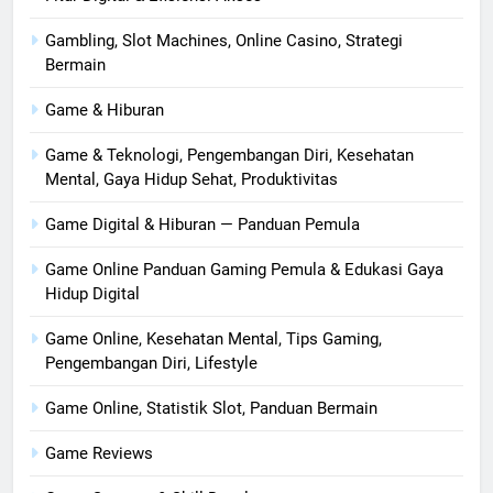
Gambling, Slot Machines, Online Casino, Strategi
Bermain
Game & Hiburan
Game & Teknologi, Pengembangan Diri, Kesehatan
Mental, Gaya Hidup Sehat, Produktivitas
Game Digital & Hiburan — Panduan Pemula
Game Online Panduan Gaming Pemula & Edukasi Gaya
Hidup Digital
Game Online, Kesehatan Mental, Tips Gaming,
Pengembangan Diri, Lifestyle
Game Online, Statistik Slot, Panduan Bermain
Game Reviews