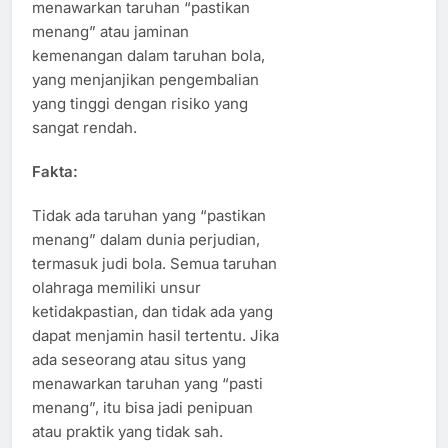
menawarkan taruhan “pastikan
menang” atau jaminan
kemenangan dalam taruhan bola,
yang menjanjikan pengembalian
yang tinggi dengan risiko yang
sangat rendah.
Fakta:
Tidak ada taruhan yang “pastikan
menang” dalam dunia perjudian,
termasuk judi bola. Semua taruhan
olahraga memiliki unsur
ketidakpastian, dan tidak ada yang
dapat menjamin hasil tertentu. Jika
ada seseorang atau situs yang
menawarkan taruhan yang “pasti
menang”, itu bisa jadi penipuan
atau praktik yang tidak sah.