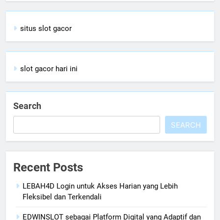
situs slot gacor
slot gacor hari ini
Search
SEARCH
Recent Posts
LEBAH4D Login untuk Akses Harian yang Lebih
Fleksibel dan Terkendali
EDWINSLOT sebagai Platform Digital yang Adaptif dan