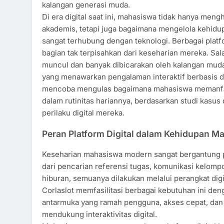
kalangan generasi muda.
Di era digital saat ini, mahasiswa tidak hanya meng
akademis, tetapi juga bagaimana mengelola kehidup
sangat terhubung dengan teknologi. Berbagai platfo
bagian tak terpisahkan dari keseharian mereka. Sal
muncul dan banyak dibicarakan oleh kalangan mud
yang menawarkan pengalaman interaktif berbasis digi
mencoba mengulas bagaimana mahasiswa memanfaa
dalam rutinitas hariannya, berdasarkan studi kasus
perilaku digital mereka.
Peran Platform Digital dalam Kehidupan M
Keseharian mahasiswa modern sangat bergantung p
dari pencarian referensi tugas, komunikasi kelompo
hiburan, semuanya dilakukan melalui perangkat digit
Corlaslot memfasilitasi berbagai kebutuhan ini d
antarmuka yang ramah pengguna, akses cepat, dan f
mendukung interaktivitas digital.