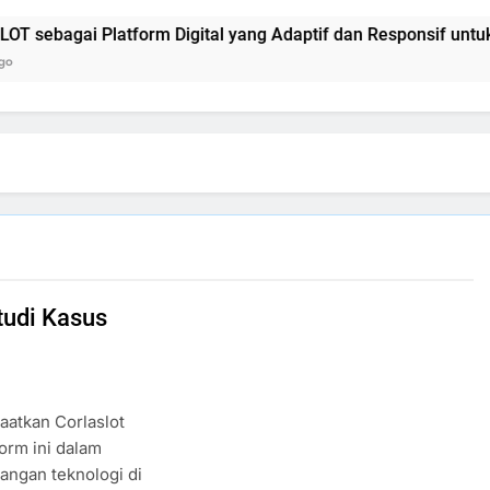
Platform Digital yang Adaptif dan Responsif untuk Pengguna
tudi Kasus
atkan Corlaslot
form ini dalam
angan teknologi di