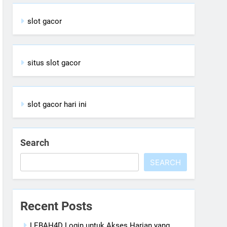
slot gacor
situs slot gacor
slot gacor hari ini
Search
SEARCH
Recent Posts
LEBAH4D Login untuk Akses Harian yang