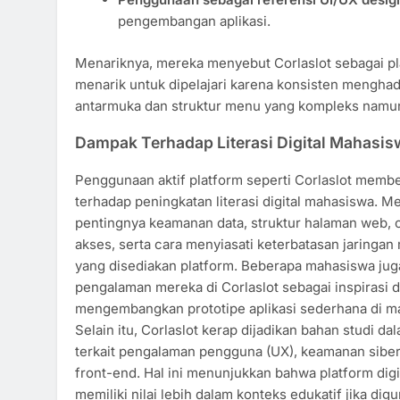
pengembangan aplikasi.
Menariknya, mereka menyebut Corlaslot sebagai p
menarik untuk dipelajari karena konsisten menghad
antarmuka dan struktur menu yang kompleks namun t
Dampak Terhadap Literasi Digital Mahasis
Penggunaan aktif platform seperti Corlaslot membe
terhadap peningkatan literasi digital mahasiswa. M
pentingnya keamanan data, struktur halaman web, 
akses, serta cara menyiasati keterbatasan jaringan m
yang disediakan platform. Beberapa mahasiswa ju
pengalaman mereka di Corlaslot sebagai inspirasi 
mengembangkan prototipe aplikasi sederhana di mat
Selain itu, Corlaslot kerap dijadikan bahan studi da
terkait pengalaman pengguna (UX), keamanan sib
front-end. Hal ini menunjukkan bahwa platform dig
memiliki nilai lebih dalam konteks edukatif jika digu