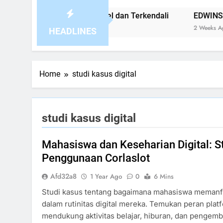
ng Lebih Fleksibel dan Terkendali
EDWINSLOT sebagai 
2 Weeks Ago
HEADLINES
Home
studi kasus digital
studi kasus digital
Mahasiswa dan Keseharian Digital: S
Penggunaan Corlaslot
Afd32a8
1 Year Ago
0
6 Mins
Studi kasus tentang bagaimana mahasiswa memanfa
dalam rutinitas digital mereka. Temukan peran plat
mendukung aktivitas belajar, hiburan, dan pengemb