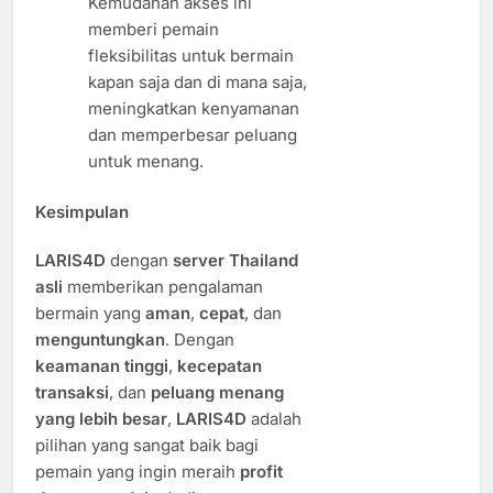
Kemudahan akses ini
memberi pemain
fleksibilitas untuk bermain
kapan saja dan di mana saja,
meningkatkan kenyamanan
dan memperbesar peluang
untuk menang.
Kesimpulan
LARIS4D
dengan
server Thailand
asli
memberikan pengalaman
bermain yang
aman
,
cepat
, dan
menguntungkan
. Dengan
keamanan tinggi
,
kecepatan
transaksi
, dan
peluang menang
yang lebih besar
,
LARIS4D
adalah
pilihan yang sangat baik bagi
pemain yang ingin meraih
profit