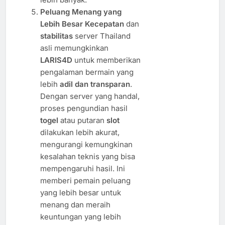
Peluang Menang yang
Lebih Besar
Kecepatan
dan
stabilitas
server Thailand
asli memungkinkan
LARIS4D
untuk memberikan
pengalaman bermain yang
lebih
adil dan transparan
.
Dengan server yang handal,
proses pengundian hasil
togel
atau putaran
slot
dilakukan lebih akurat,
mengurangi kemungkinan
kesalahan teknis yang bisa
mempengaruhi hasil. Ini
memberi pemain peluang
yang lebih besar untuk
menang dan meraih
keuntungan yang lebih