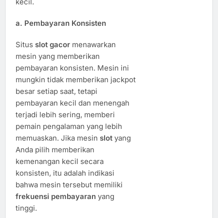
kecil.
a.
Pembayaran Konsisten
Situs
slot gacor
menawarkan
mesin yang memberikan
pembayaran konsisten. Mesin ini
mungkin tidak memberikan jackpot
besar setiap saat, tetapi
pembayaran kecil dan menengah
terjadi lebih sering, memberi
pemain pengalaman yang lebih
memuaskan. Jika mesin
slot
yang
Anda pilih memberikan
kemenangan kecil secara
konsisten, itu adalah indikasi
bahwa mesin tersebut memiliki
frekuensi pembayaran
yang
tinggi.