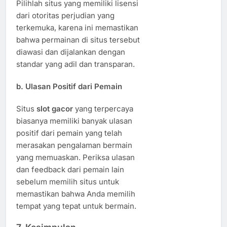
Pilihlah situs yang memiliki lisensi
dari otoritas perjudian yang
terkemuka, karena ini memastikan
bahwa permainan di situs tersebut
diawasi dan dijalankan dengan
standar yang adil dan transparan.
b.
Ulasan Positif dari Pemain
Situs
slot gacor
yang terpercaya
biasanya memiliki banyak ulasan
positif dari pemain yang telah
merasakan pengalaman bermain
yang memuaskan. Periksa ulasan
dan feedback dari pemain lain
sebelum memilih situs untuk
memastikan bahwa Anda memilih
tempat yang tepat untuk bermain.