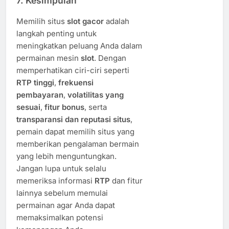
7.
Kesimpulan
Memilih situs
slot gacor
adalah
langkah penting untuk
meningkatkan peluang Anda dalam
permainan mesin
slot
. Dengan
memperhatikan ciri-ciri seperti
RTP tinggi
,
frekuensi
pembayaran
,
volatilitas yang
sesuai
,
fitur bonus
, serta
transparansi dan reputasi situs
,
pemain dapat memilih situs yang
memberikan pengalaman bermain
yang lebih menguntungkan.
Jangan lupa untuk selalu
memeriksa informasi
RTP
dan fitur
lainnya sebelum memulai
permainan agar Anda dapat
memaksimalkan potensi