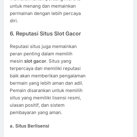
untuk menang dan memainkan
permainan dengan lebih percaya
diri.
6.
Reputasi Situs Slot Gacor
Reputasi situs juga memainkan
peran penting dalam memilih
mesin
slot gacor
. Situs yang
terpercaya dan memiliki reputasi
baik akan memberikan pengalaman
bermain yang lebih aman dan adil.
Pemain disarankan untuk memilih
situs yang memiliki lisensi resmi,
ulasan positif, dan sistem
pembayaran yang aman.
a.
Situs Berlisensi