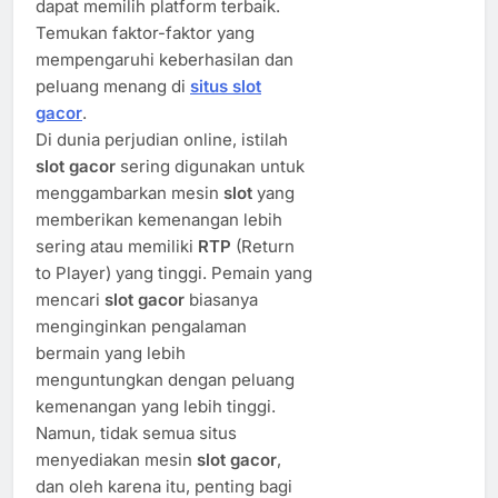
dapat memilih platform terbaik.
Temukan faktor-faktor yang
mempengaruhi keberhasilan dan
peluang menang di
situs slot
gacor
.
Di dunia perjudian online, istilah
slot gacor
sering digunakan untuk
menggambarkan mesin
slot
yang
memberikan kemenangan lebih
sering atau memiliki
RTP
(Return
to Player) yang tinggi. Pemain yang
mencari
slot gacor
biasanya
menginginkan pengalaman
bermain yang lebih
menguntungkan dengan peluang
kemenangan yang lebih tinggi.
Namun, tidak semua situs
menyediakan mesin
slot gacor
,
dan oleh karena itu, penting bagi