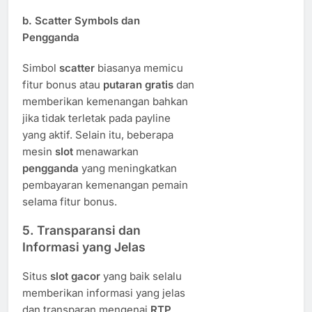
b.
Scatter Symbols dan
Pengganda
Simbol
scatter
biasanya memicu
fitur bonus atau
putaran gratis
dan
memberikan kemenangan bahkan
jika tidak terletak pada payline
yang aktif. Selain itu, beberapa
mesin
slot
menawarkan
pengganda
yang meningkatkan
pembayaran kemenangan pemain
selama fitur bonus.
5.
Transparansi dan
Informasi yang Jelas
Situs
slot gacor
yang baik selalu
memberikan informasi yang jelas
dan transparan mengenai
RTP
,