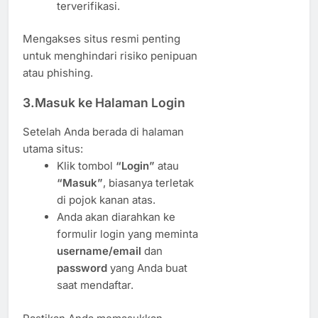
terverifikasi.
Mengakses situs resmi penting
untuk menghindari risiko penipuan
atau phishing.
3.Masuk ke Halaman Login
Setelah Anda berada di halaman
utama situs:
Klik tombol
“Login”
atau
“Masuk”
, biasanya terletak
di pojok kanan atas.
Anda akan diarahkan ke
formulir login yang meminta
username/email
dan
password
yang Anda buat
saat mendaftar.