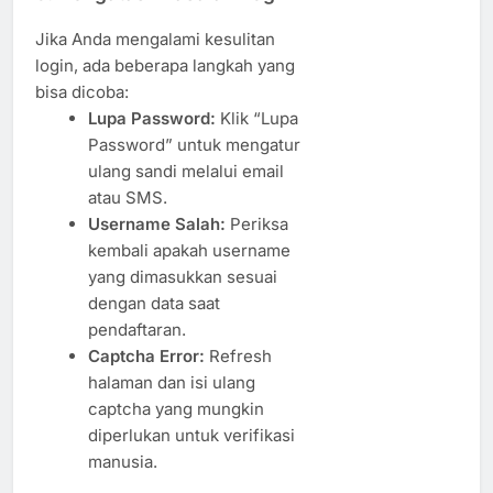
Jika Anda mengalami kesulitan
login, ada beberapa langkah yang
bisa dicoba:
Lupa Password:
Klik “Lupa
Password” untuk mengatur
ulang sandi melalui email
atau SMS.
Username Salah:
Periksa
kembali apakah username
yang dimasukkan sesuai
dengan data saat
pendaftaran.
Captcha Error:
Refresh
halaman dan isi ulang
captcha yang mungkin
diperlukan untuk verifikasi
manusia.