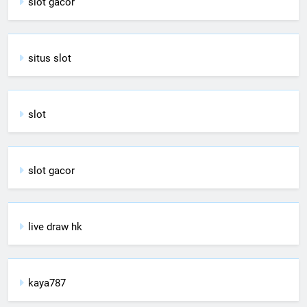
slot gacor
situs slot
slot
slot gacor
live draw hk
kaya787