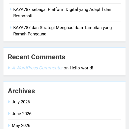
KAYA787 sebagai Platform Digital yang Adaptif dan
Responsif
KAYA787 dan Strategi Menghadirkan Tampilan yang
Ramah Pengguna
Recent Comments
A WordPress Commenter
on
Hello world!
Archives
July 2026
June 2026
May 2026