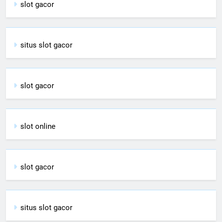
slot gacor
situs slot gacor
slot gacor
slot online
slot gacor
situs slot gacor