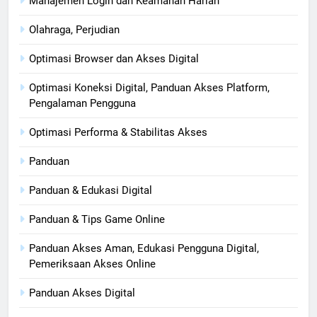
Manajemen Login dan Keamanan Harian
Olahraga, Perjudian
Optimasi Browser dan Akses Digital
Optimasi Koneksi Digital, Panduan Akses Platform,
Pengalaman Pengguna
Optimasi Performa & Stabilitas Akses
Panduan
Panduan & Edukasi Digital
Panduan & Tips Game Online
Panduan Akses Aman, Edukasi Pengguna Digital,
Pemeriksaan Akses Online
Panduan Akses Digital