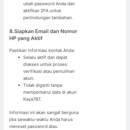
ubah password Anda dan
aktifkan 2FA untuk
perlindungan tambahan.
8.Siapkan Email dan Nomor
HP yang Aktif
Pastikan informasi kontak Anda:
Selalu aktif dan dapat
diakses untuk proses
verifikasi atau pemulihan
akun.
Tidak diganti tanpa
memperbarui data di akun
Kaya787.
Informasi ini akan sangat berguna
jika sewaktu-waktu Anda harus
mereset password atau