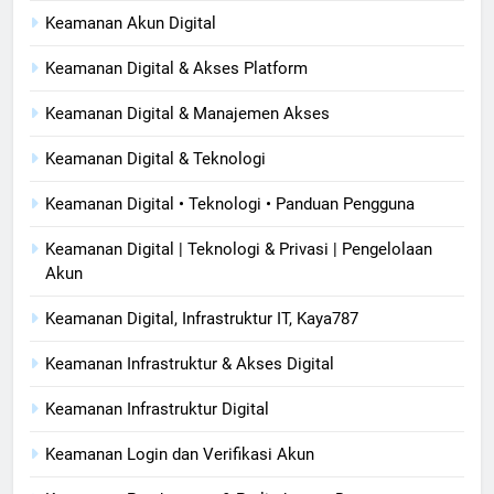
Keamanan Akun Digital
Keamanan Digital & Akses Platform
Keamanan Digital & Manajemen Akses
Keamanan Digital & Teknologi
Keamanan Digital • Teknologi • Panduan Pengguna
Keamanan Digital | Teknologi & Privasi | Pengelolaan
Akun
Keamanan Digital, Infrastruktur IT, Kaya787
Keamanan Infrastruktur & Akses Digital
Keamanan Infrastruktur Digital
Keamanan Login dan Verifikasi Akun