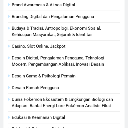
Brand Awareness & Akses Digital
Branding Digital dan Pengalaman Pengguna
Budaya & Tradisi, Antropologi, Ekonomi Sosial,
Kehidupan Masyarakat, Sejarah & Identitas
Casino, Slot Online, Jackpot
Desain Digital, Pengalaman Pengguna, Teknologi
Modern, Pengembangan Aplikasi, Inovasi Desain
Desain Game & Psikologi Pemain
Desain Ramah Pengguna
Dunia Pokémon Ekosistem & Lingkungan Biologi dan
Adaptasi Rantai Energi Lore Pokémon Analisis Fiksi
Edukasi & Keamanan Digital