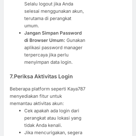
Selalu logout jika Anda
selesai menggunakan akun,
terutama di perangkat
umum.
Jangan Simpan Password
di Browser Umum:
Gunakan
aplikasi password manager
terpercaya jika perlu
menyimpan data login.
7.Periksa Aktivitas Login
Beberapa platform seperti Kaya787
menyediakan fitur untuk
memantau aktivitas akun:
Cek apakah ada login dari
perangkat atau lokasi yang
tidak Anda kenali.
Jika mencurigakan, segera