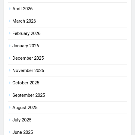
April 2026
March 2026
February 2026
January 2026
December 2025
November 2025
October 2025
September 2025
August 2025
July 2025
June 2025