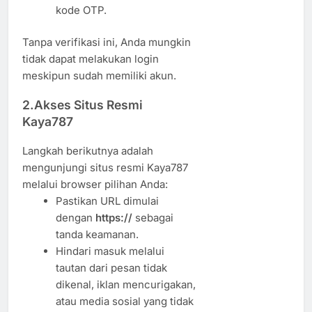
kode OTP.
Tanpa verifikasi ini, Anda mungkin
tidak dapat melakukan login
meskipun sudah memiliki akun.
2.Akses Situs Resmi
Kaya787
Langkah berikutnya adalah
mengunjungi situs resmi Kaya787
melalui browser pilihan Anda:
Pastikan URL dimulai
dengan
https://
sebagai
tanda keamanan.
Hindari masuk melalui
tautan dari pesan tidak
dikenal, iklan mencurigakan,
atau media sosial yang tidak