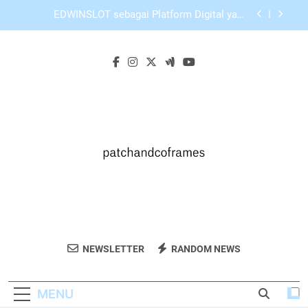
Skip
LEBAH4D sebagai Platform Digital yang Adaptif
to
dan Responsif
content
KAYA787 sebagai Platform Digital yang Adaptif
dan Responsif
LEBAH4D Login untuk Akses Harian yang Lebih
Fleksibel dan Terkendali
EDWINSLOT sebagai Platform Digital yang
Adaptif dan Responsif untuk Pengguna Modern
LEBAH4D sebagai Platform Digital yang Adaptif
dan Responsif
KAYA787 sebagai Platform Digital yang Adaptif
dan Responsif
Patch & Co
Temukan Bingkai Foto Unik Dan Personal
NEWSLETTER
RANDOM NEWS
Frames
Dari Patch & Co Frames. Cocok Untuk
Melengkapi Dekorasi Rumah Anda.
MENU