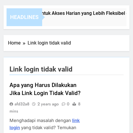
BAH4D Login untuk Akses Harian yang Lebih Fleksibel dan Ter
HEADLINES
Week Ago
Home
Link login tidak valid
Link login tidak valid
Apa yang Harus Dilakukan
Jika Link Login Tidak Valid?
afd32a8
2 years ago
0
8
mins
Menghadapi masalah dengan
link
login
yang tidak valid? Temukan