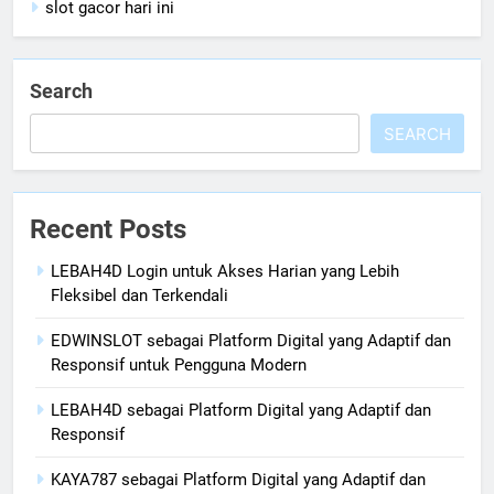
slot gacor hari ini
Search
SEARCH
Recent Posts
LEBAH4D Login untuk Akses Harian yang Lebih
Fleksibel dan Terkendali
EDWINSLOT sebagai Platform Digital yang Adaptif dan
Responsif untuk Pengguna Modern
LEBAH4D sebagai Platform Digital yang Adaptif dan
Responsif
KAYA787 sebagai Platform Digital yang Adaptif dan