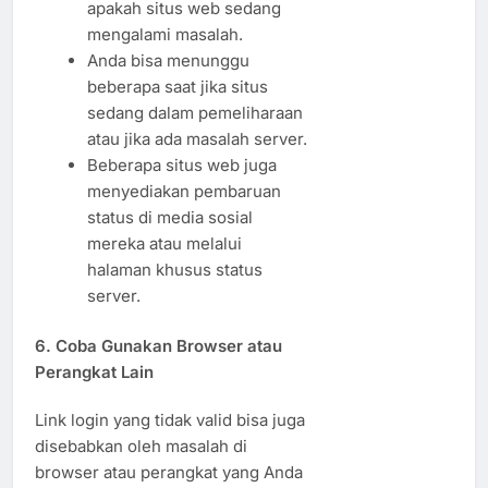
apakah situs web sedang
mengalami masalah.
Anda bisa menunggu
beberapa saat jika situs
sedang dalam pemeliharaan
atau jika ada masalah server.
Beberapa situs web juga
menyediakan pembaruan
status di media sosial
mereka atau melalui
halaman khusus status
server.
6.
Coba Gunakan Browser atau
Perangkat Lain
Link login yang tidak valid bisa juga
disebabkan oleh masalah di
browser atau perangkat yang Anda