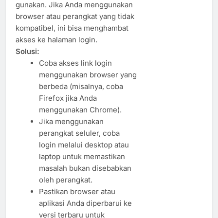
gunakan. Jika Anda menggunakan
browser atau perangkat yang tidak
kompatibel, ini bisa menghambat
akses ke halaman login.
Solusi:
Coba akses link login
menggunakan browser yang
berbeda (misalnya, coba
Firefox jika Anda
menggunakan Chrome).
Jika menggunakan
perangkat seluler, coba
login melalui desktop atau
laptop untuk memastikan
masalah bukan disebabkan
oleh perangkat.
Pastikan browser atau
aplikasi Anda diperbarui ke
versi terbaru untuk