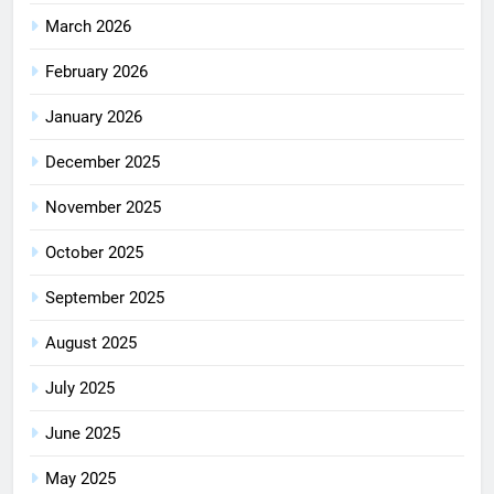
March 2026
February 2026
January 2026
December 2025
November 2025
October 2025
September 2025
August 2025
July 2025
June 2025
May 2025