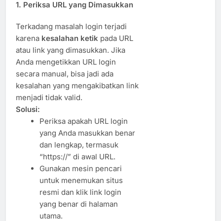
1.
Periksa URL yang Dimasukkan
Terkadang masalah login terjadi
karena
kesalahan ketik
pada URL
atau link yang dimasukkan. Jika
Anda mengetikkan URL login
secara manual, bisa jadi ada
kesalahan yang mengakibatkan link
menjadi tidak valid.
Solusi:
Periksa apakah URL login
yang Anda masukkan benar
dan lengkap, termasuk
“https://” di awal URL.
Gunakan mesin pencari
untuk menemukan situs
resmi dan klik link login
yang benar di halaman
utama.