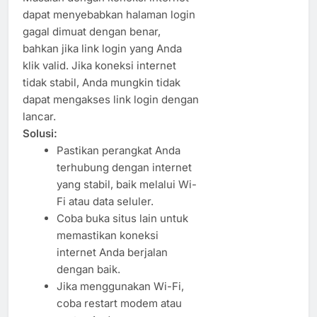
dapat menyebabkan halaman login
gagal dimuat dengan benar,
bahkan jika link login yang Anda
klik valid. Jika koneksi internet
tidak stabil, Anda mungkin tidak
dapat mengakses link login dengan
lancar.
Solusi:
Pastikan perangkat Anda
terhubung dengan internet
yang stabil, baik melalui Wi-
Fi atau data seluler.
Coba buka situs lain untuk
memastikan koneksi
internet Anda berjalan
dengan baik.
Jika menggunakan Wi-Fi,
coba restart modem atau