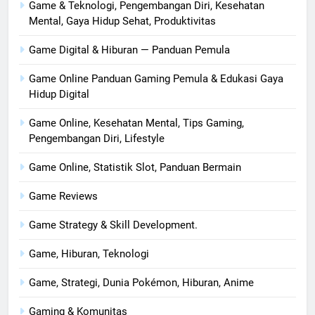
Game & Teknologi, Pengembangan Diri, Kesehatan
Mental, Gaya Hidup Sehat, Produktivitas
Game Digital & Hiburan — Panduan Pemula
Game Online Panduan Gaming Pemula & Edukasi Gaya
Hidup Digital
Game Online, Kesehatan Mental, Tips Gaming,
Pengembangan Diri, Lifestyle
Game Online, Statistik Slot, Panduan Bermain
Game Reviews
Game Strategy & Skill Development.
Game, Hiburan, Teknologi
Game, Strategi, Dunia Pokémon, Hiburan, Anime
Gaming & Komunitas