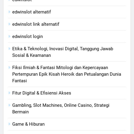
edwinslot alternatif
edwinslot link alternatif
edwinslot login
Etika & Teknologi, Inovasi Digital, Tanggung Jawab
Sosial & Keamanan
Fiksi Ilmiah & Fantasi Mitologi dan Kepercayaan
Pertempuran Epik Kisah Heroik dan Petualangan Dunia
Fantasi
Fitur Digital & Efisiensi Akses
Gambling, Slot Machines, Online Casino, Strategi
Bermain
Game & Hiburan