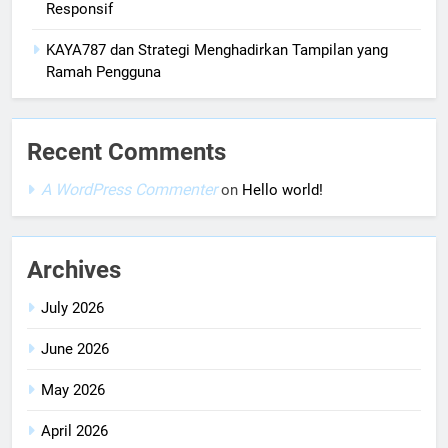
Responsif
KAYA787 dan Strategi Menghadirkan Tampilan yang
Ramah Pengguna
Recent Comments
A WordPress Commenter
on
Hello world!
Archives
July 2026
June 2026
May 2026
April 2026