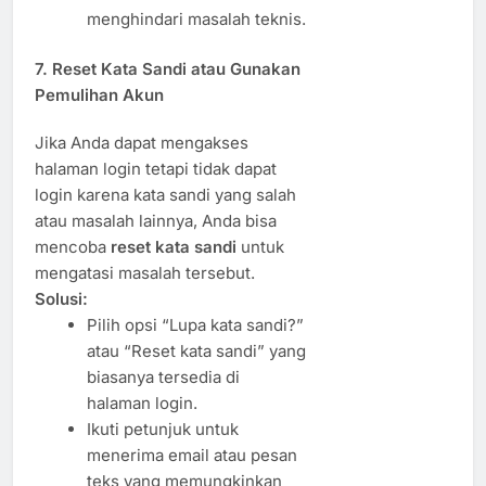
menghindari masalah teknis.
7.
Reset Kata Sandi atau Gunakan
Pemulihan Akun
Jika Anda dapat mengakses
halaman login tetapi tidak dapat
login karena kata sandi yang salah
atau masalah lainnya, Anda bisa
mencoba
reset kata sandi
untuk
mengatasi masalah tersebut.
Solusi:
Pilih opsi “Lupa kata sandi?”
atau “Reset kata sandi” yang
biasanya tersedia di
halaman login.
Ikuti petunjuk untuk
menerima email atau pesan
teks yang memungkinkan