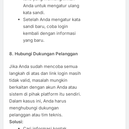
Anda untuk mengatur ulang
kata sandi.
Setelah Anda mengatur kata
sandi baru, coba login
kembali dengan informasi
yang baru.
8.
Hubungi Dukungan Pelanggan
Jika Anda sudah mencoba semua
langkah di atas dan link login masih
tidak valid, masalah mungkin
berkaitan dengan akun Anda atau
sistem di pihak platform itu sendiri.
Dalam kasus ini, Anda harus
menghubungi dukungan
pelanggan atau tim teknis.
Solusi:
Cari informasi kontak