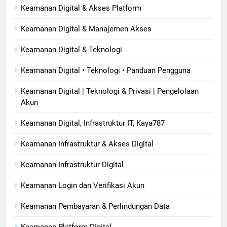
Keamanan Digital & Akses Platform
Keamanan Digital & Manajemen Akses
Keamanan Digital & Teknologi
Keamanan Digital • Teknologi • Panduan Pengguna
Keamanan Digital | Teknologi & Privasi | Pengelolaan
Akun
Keamanan Digital, Infrastruktur IT, Kaya787
Keamanan Infrastruktur & Akses Digital
Keamanan Infrastruktur Digital
Keamanan Login dan Verifikasi Akun
Keamanan Pembayaran & Perlindungan Data