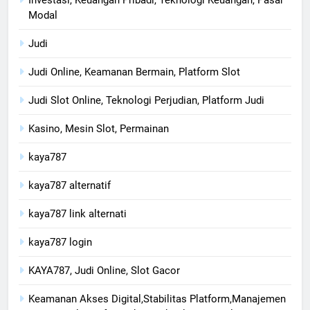
Modal
Judi
Judi Online, Keamanan Bermain, Platform Slot
Judi Slot Online, Teknologi Perjudian, Platform Judi
Kasino, Mesin Slot, Permainan
kaya787
kaya787 alternatif
kaya787 link alternati
kaya787 login
KAYA787, Judi Online, Slot Gacor
Keamanan Akses Digital,Stabilitas Platform,Manajemen