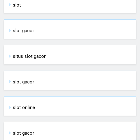
slot
slot gacor
situs slot gacor
slot gacor
slot online
slot gacor