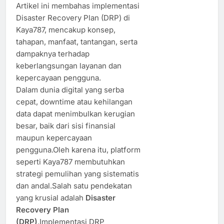
Artikel ini membahas implementasi
Disaster Recovery Plan (DRP) di
Kaya787, mencakup konsep,
tahapan, manfaat, tantangan, serta
dampaknya terhadap
keberlangsungan layanan dan
kepercayaan pengguna.
Dalam dunia digital yang serba
cepat, downtime atau kehilangan
data dapat menimbulkan kerugian
besar, baik dari sisi finansial
maupun kepercayaan
pengguna.Oleh karena itu, platform
seperti Kaya787 membutuhkan
strategi pemulihan yang sistematis
dan andal.Salah satu pendekatan
yang krusial adalah
Disaster
Recovery Plan
(DRP)
.Implementasi DRP