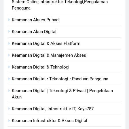
Sistem Online,Infrastruktur Teknologi,Pengalaman
Pengguna
Keamanan Akses Pribadi
Keamanan Akun Digital
Keamanan Digital & Akses Platform
Keamanan Digital & Manajemen Akses
Keamanan Digital & Teknologi
Keamanan Digital • Teknologi • Panduan Pengguna
Keamanan Digital | Teknologi & Privasi | Pengelolaan
Akun
Keamanan Digital, Infrastruktur IT, Kaya787
Keamanan Infrastruktur & Akses Digital