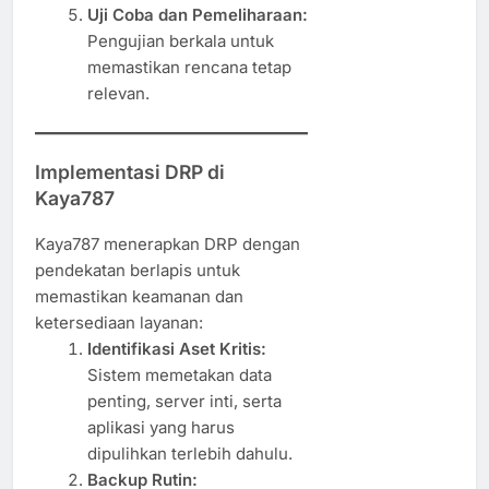
Uji Coba dan Pemeliharaan:
Pengujian berkala untuk
memastikan rencana tetap
relevan.
Implementasi DRP di
Kaya787
Kaya787 menerapkan DRP dengan
pendekatan berlapis untuk
memastikan keamanan dan
ketersediaan layanan:
Identifikasi Aset Kritis:
Sistem memetakan data
penting, server inti, serta
aplikasi yang harus
dipulihkan terlebih dahulu.
Backup Rutin: