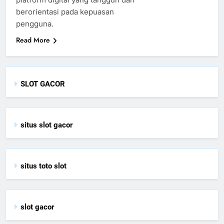
berorientasi pada kepuasan
pengguna.
Read More
SLOT GACOR
situs slot gacor
situs toto slot
slot gacor