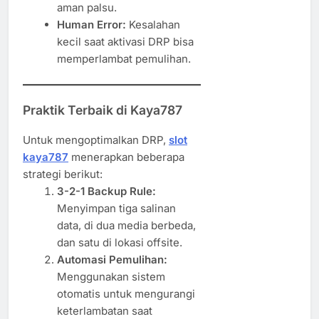
aman palsu.
Human Error:
Kesalahan
kecil saat aktivasi DRP bisa
memperlambat pemulihan.
Praktik Terbaik di Kaya787
Untuk mengoptimalkan DRP,
slot
kaya787
menerapkan beberapa
strategi berikut:
3-2-1 Backup Rule:
Menyimpan tiga salinan
data, di dua media berbeda,
dan satu di lokasi offsite.
Automasi Pemulihan:
Menggunakan sistem
otomatis untuk mengurangi
keterlambatan saat