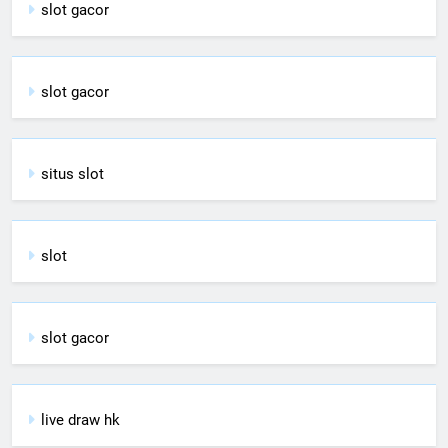
slot gacor
slot gacor
situs slot
slot
slot gacor
live draw hk