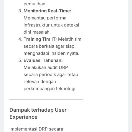
pemulihan.
Monitoring Real-Time:
Memantau performa
infrastruktur untuk deteksi
dini masalah.
Training Tim IT:
Melatih tim
secara berkala agar siap
menghadapi insiden nyata.
Evaluasi Tahunan:
Melakukan audit DRP
secara periodik agar tetap
relevan dengan
perkembangan teknologi.
Dampak terhadap User
Experience
Implementasi DRP secara