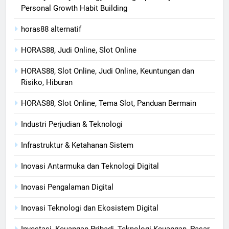
Personal Growth Habit Building
horas88 alternatif
HORAS88, Judi Online, Slot Online
HORAS88, Slot Online, Judi Online, Keuntungan dan
Risiko, Hiburan
HORAS88, Slot Online, Tema Slot, Panduan Bermain
Industri Perjudian & Teknologi
Infrastruktur & Ketahanan Sistem
Inovasi Antarmuka dan Teknologi Digital
Inovasi Pengalaman Digital
Inovasi Teknologi dan Ekosistem Digital
Investasi, Keuangan Pribadi, Teknologi Keuangan, Pasar