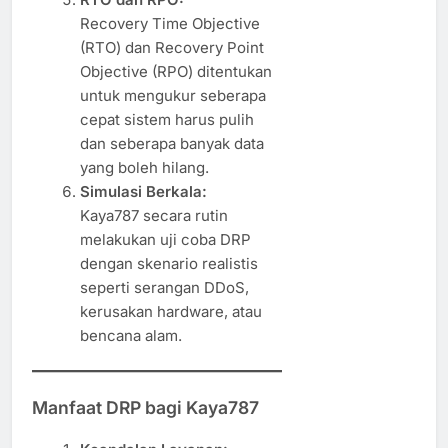
Recovery Time Objective
(RTO) dan Recovery Point
Objective (RPO) ditentukan
untuk mengukur seberapa
cepat sistem harus pulih
dan seberapa banyak data
yang boleh hilang.
Simulasi Berkala:
Kaya787 secara rutin
melakukan uji coba DRP
dengan skenario realistis
seperti serangan DDoS,
kerusakan hardware, atau
bencana alam.
Manfaat DRP bagi Kaya787