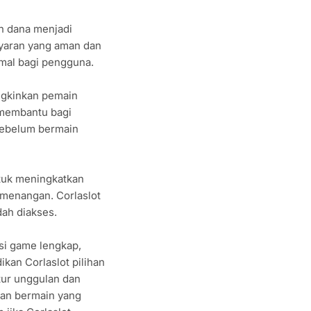
n dana menjadi
ayaran yang aman dan
mal bagi pengguna.
ngkinkan pemain
 membantu bagi
sebelum bermain
tuk meningkatkan
menangan. Corlaslot
ah diakses.
ksi game lengkap,
kan Corlaslot pilihan
itur unggulan dan
an bermain yang