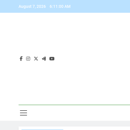
Skip
August 7, 2026
6:11:01 AM
to
content
Pat
Temukan B