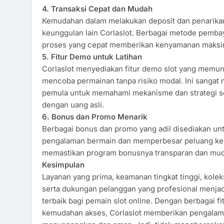
4. Transaksi Cepat dan Mudah
Kemudahan dalam melakukan deposit dan penarika
keunggulan lain Corlaslot. Berbagai metode pemb
proses yang cepat memberikan kenyamanan maksi
5. Fitur Demo untuk Latihan
Corlaslot menyediakan fitur demo slot yang memu
mencoba permainan tanpa risiko modal. Ini sangat
pemula untuk memahami mekanisme dan strategi 
dengan uang asli.
6. Bonus dan Promo Menarik
Berbagai bonus dan promo yang adil disediakan un
pengalaman bermain dan memperbesar peluang ke
memastikan program bonusnya transparan dan mud
Kesimpulan
Layanan yang prima, keamanan tingkat tinggi, kole
serta dukungan pelanggan yang profesional menjadi
terbaik bagi pemain slot online. Dengan berbagai f
kemudahan akses, Corlaslot memberikan pengalam