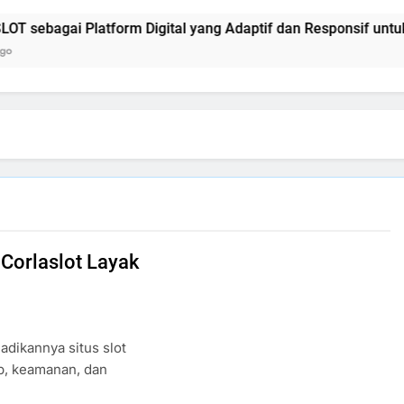
Platform Digital yang Adaptif dan Responsif untuk Pengguna
 Corlaslot Layak
dikannya situs slot
ap, keamanan, dan