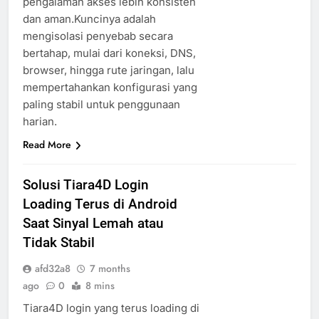
pengalaman akses lebih konsisten
dan aman.Kuncinya adalah
mengisolasi penyebab secara
bertahap, mulai dari koneksi, DNS,
browser, hingga rute jaringan, lalu
mempertahankan konfigurasi yang
paling stabil untuk penggunaan
harian.
Read More
Solusi Tiara4D Login
Loading Terus di Android
Saat Sinyal Lemah atau
Tidak Stabil
afd32a8
7 months
ago
0
8 mins
Tiara4D login yang terus loading di