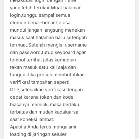
melakukan login dengan ritme
yang lebih terukur.Muat halaman
login,tunggu sampai semua
elemen benar-benar selesai
muncul,jangan langsung menekan
masuk saat halaman baru setengah
termuat.Setelah mengisi username
dan password,tutup keyboard agar
tombol terlihat jelas,kemudian
tekan masuk satu kali saja dan
tunggu.Jika proses membutuhkan
verifikasi tambahan seperti
OTP,selesaikan verifikasi dengan
cepat karena token dan kode
biasanya memiliki masa berlaku
terbatas dan mudah kadaluarsa
saat koneksi lambat.
Apabila Anda terus mengalami
loading di jaringan seluler