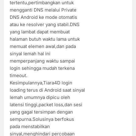
tertentu,pertimbangkan untuk
mengganti DNS melalui Private
DNS Android ke mode otomatis
atau ke resolver yang stabil.DNS
yang lambat dapat membuat
halaman butuh waktu lama untuk
memuat elemen awal,dan pada
sinyal lemah hal ini
memperpanjang waktu sampai
login sehingga mudah terkena
timeout.
Kesimpulannya,Tiara4D login
loading terus di Android saat sinyal
lemah umumnya dipicu oleh
latensi tinggi,packet loss,dan sesi
yang gagal tersimpan dengan
sempurna.Solusinya berfokus
pada menstabilkan
sinyal,menghindari percobaan