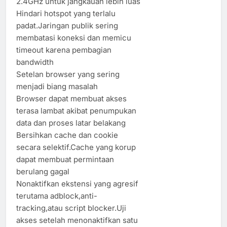
2.4GHz untuk jangkauan lebih luas
Hindari hotspot yang terlalu
padat.Jaringan publik sering
membatasi koneksi dan memicu
timeout karena pembagian
bandwidth
Setelan browser yang sering
menjadi biang masalah
Browser dapat membuat akses
terasa lambat akibat penumpukan
data dan proses latar belakang
Bersihkan cache dan cookie
secara selektif.Cache yang korup
dapat membuat permintaan
berulang gagal
Nonaktifkan ekstensi yang agresif
terutama adblock,anti-
tracking,atau script blocker.Uji
akses setelah menonaktifkan satu