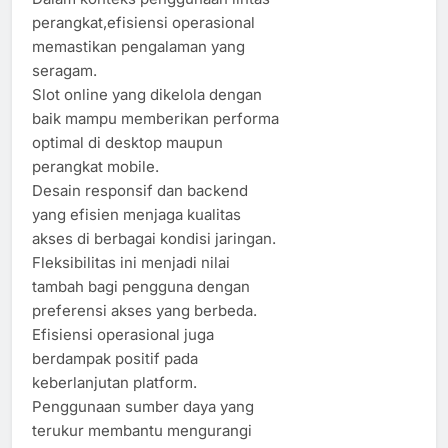
perangkat,efisiensi operasional
memastikan pengalaman yang
seragam.
Slot online yang dikelola dengan
baik mampu memberikan performa
optimal di desktop maupun
perangkat mobile.
Desain responsif dan backend
yang efisien menjaga kualitas
akses di berbagai kondisi jaringan.
Fleksibilitas ini menjadi nilai
tambah bagi pengguna dengan
preferensi akses yang berbeda.
Efisiensi operasional juga
berdampak positif pada
keberlanjutan platform.
Penggunaan sumber daya yang
terukur membantu mengurangi