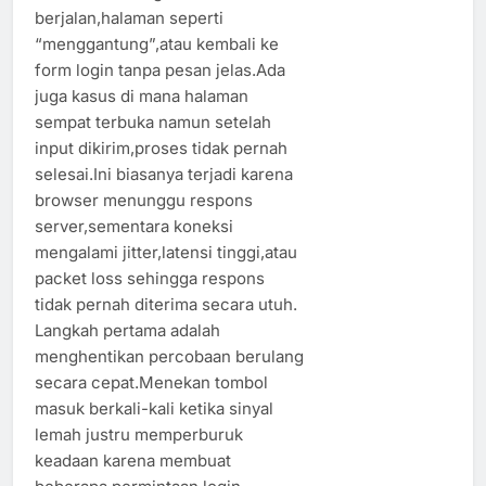
berjalan,halaman seperti
“menggantung”,atau kembali ke
form login tanpa pesan jelas.Ada
juga kasus di mana halaman
sempat terbuka namun setelah
input dikirim,proses tidak pernah
selesai.Ini biasanya terjadi karena
browser menunggu respons
server,sementara koneksi
mengalami jitter,latensi tinggi,atau
packet loss sehingga respons
tidak pernah diterima secara utuh.
Langkah pertama adalah
menghentikan percobaan berulang
secara cepat.Menekan tombol
masuk berkali-kali ketika sinyal
lemah justru memperburuk
keadaan karena membuat