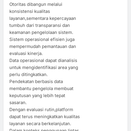
Otoritas dibangun melalui
konsistensi kualitas
layanan,sementara kepercayaan
tumbuh dari transparansi dan
keamanan pengelolaan sistem.
Sistem operasional efisien juga
mempermudah pemantauan dan
evaluasi kinerja.
Data operasional dapat dianalisis
untuk mengidentifikasi area yang
perlu ditingkatkan.
Pendekatan berbasis data
membantu pengelola membuat
keputusan yang lebih tepat
sasaran.
Dengan evaluasi rutin,platform
dapat terus meningkatkan kualitas
layanan secara berkelanjutan.
Dalam konteks penggunaan lintas